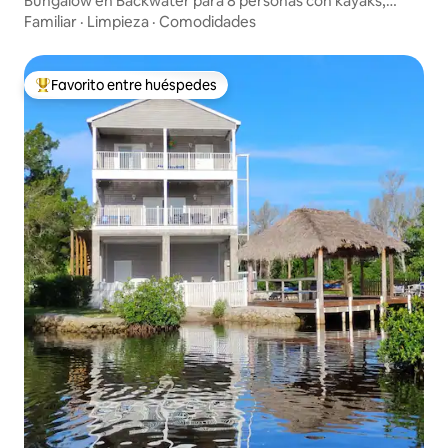
Bungalow en Backwater para 8 personas con kayaks,
muelle y fogata
Familiar
·
Limpieza
·
Comodidades
Favorito entre huéspedes
Favorito entre huéspedes preferido