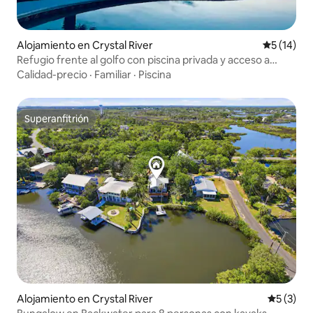
Alojamiento en Crystal River
Calificaci
5 (14)
Refugio frente al golfo con piscina privada y acceso a
kayaks
Calidad-precio
·
Familiar
·
Piscina
Superanfitrión
Superanfitrión
Alojamiento en Crystal River
Calificac
5 (3)