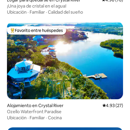
¡Una joya de cristal en el agua!
Ubicación
·
Familiar
·
Calidad del sueño
Favorito entre huéspedes
Favorito entre huéspedes preferido
Alojamiento en Crystal River
Calificación 
4.93 (27)
Ozello Waterfront Paradise
Ubicación
·
Familiar
·
Cocina