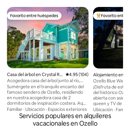
Favorito entre huéspedes
Favorito entre
Favorito entre huéspedes
Favorito entre hu
Casa del árbol en Crystal Riv
Calificación promedio: 4.95 de 5
4.95 (104)
Alojamiento en Cry
er
Acogedora casa del árbol junto al río,
Ozello Blue Water
cine al aire libre y chimenea
House para 6 per
Sumérgete en el tranquilo encanto del
¡Disfruta de este n
famoso sendero de Ozello, residiendo
del histórico Ozello
en nuestra acogedora casa de 2
abierta con asien
dormitorios de inspiración costera. Aquí,
queen y TV de 50"
la magia de la naturaleza se despliega a
con barra de café
Familiar
·
Ubicación
·
Espacios exteriores
Ubicación
·
Familia
diario con pavos reales salvajes que
Servicios populares en alquileres
de cocina. Porche
hacen apariciones frecuentes. Deléitate
asientos. La suite l
vacacionales en Ozello
con barbacoas junto al suave río, relájate
subiendo las escal