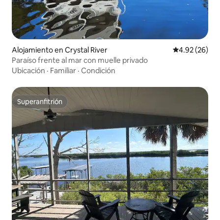
Alojamiento en Crystal River
Calificación p
4.92 (26)
Paraíso frente al mar con muelle privado
Ubicación
·
Familiar
·
Condición
Superanfitrión
Superanfitrión