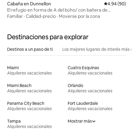
Cabaña en Dunnellon
Calificación p
4.94 (90)
El refugio en forma de A del búho/ con bañera de
hidromasaje
Familiar
·
Calidad-precio
·
Moverse por la zona
Destinaciones para explorar
Destinos a un paso de ti
Los mejores lugares de interés más 
Miami
Cuatro Esquinas
Alquileres vacacionales
Alquileres vacacionales
Miami Beach
Orlando
Alquileres vacacionales
Alquileres vacacionales
Panama City Beach
Fort Lauderdale
Alquileres vacacionales
Alquileres vacacionales
Tampa
Mostrar más
Alquileres vacacionales