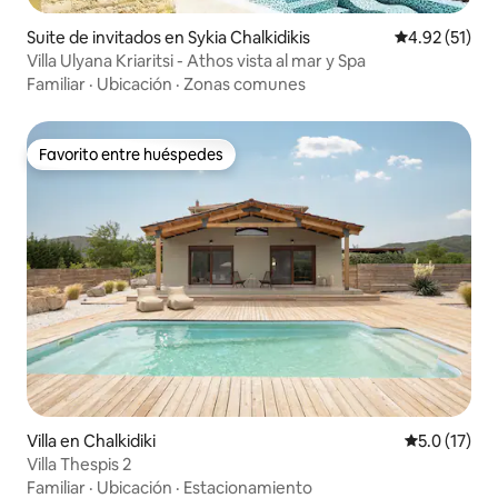
Suite de invitados en Sykia Chalkidikis
Calificación 
4.92 (51)
Villa Ulyana Kriaritsi - Athos vista al mar y Spa
Familiar
·
Ubicación
·
Zonas comunes
Favorito entre huéspedes
Favorito entre huéspedes
Villa en Chalkidiki
Calificación
5.0 (17)
Villa Thespis 2
Familiar
·
Ubicación
·
Estacionamiento