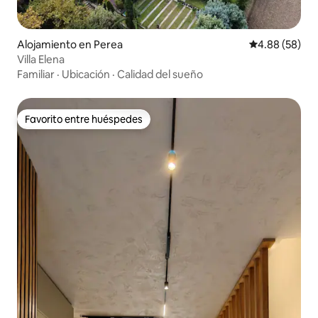
Alojamiento en Perea
Calificación p
4.88 (58)
Villa Elena
Familiar
·
Ubicación
·
Calidad del sueño
Favorito entre huéspedes
Favorito entre huéspedes