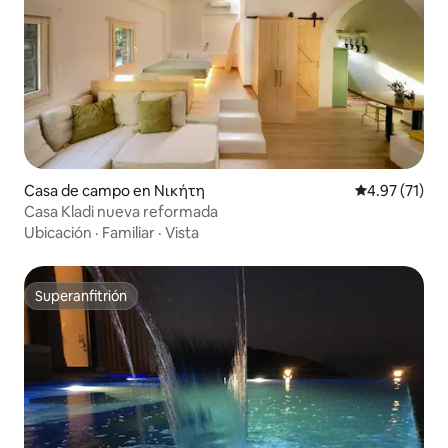
Casa de campo en Νικήτη
Calificación 
4.97 (71)
Casa Kladi nueva reformada
Ubicación
·
Familiar
·
Vista
Superanfitrión
Superanfitrión