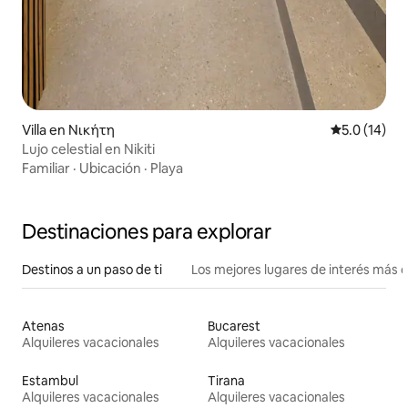
Villa en Νικήτη
Calificación
5.0 (14)
Lujo celestial en Nikiti
Familiar
·
Ubicación
·
Playa
Destinaciones para explorar
Destinos a un paso de ti
Los mejores lugares de interés más 
Atenas
Bucarest
Alquileres vacacionales
Alquileres vacacionales
Estambul
Tirana
Alquileres vacacionales
Alquileres vacacionales