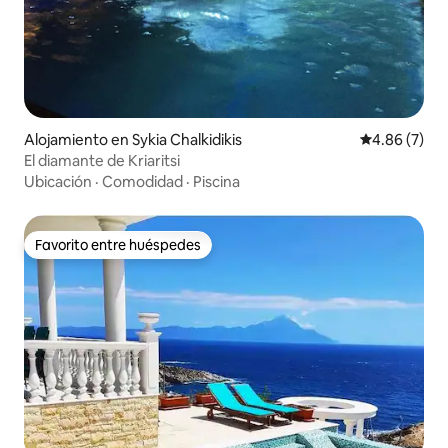
Alojamiento en Sykia Chalkidikis
Calificación
4.86 (7)
El diamante de Kriaritsi
Ubicación
·
Comodidad
·
Piscina
Favorito entre huéspedes
Favorito entre huéspedes