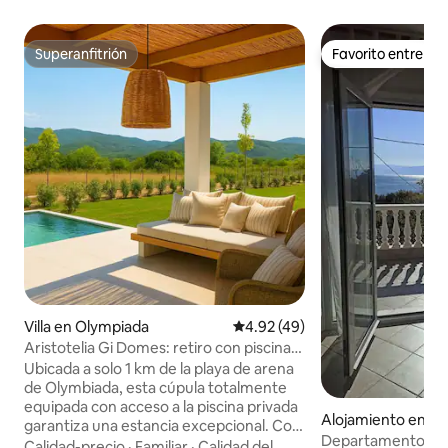
Superanfitrión
Favorito entre h
Superanfitrión
Favorito entre h
Villa en Olympiada
Calificación promedio: 4.92 de 
4.92 (49)
Aristotelia Gi Domes: retiro con piscina
privada de lujo
Ubicada a solo 1 km de la playa de arena
de Olymbiada, esta cúpula totalmente
equipada con acceso a la piscina privada
Alojamiento en Ak
garantiza una estancia excepcional. Con
rdilion
Departamento con v
minimercados, restaurantes,
Calidad-precio
·
Familiar
·
Calidad del