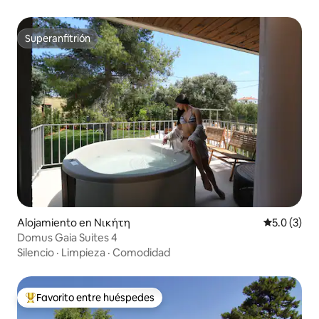
Superanfitrión
Superanfitrión
Alojamiento en Νικήτη
Calificació
5.0 (3)
Domus Gaia Suites 4
Silencio
·
Limpieza
·
Comodidad
Favorito entre huéspedes
Favorito entre huéspedes preferido