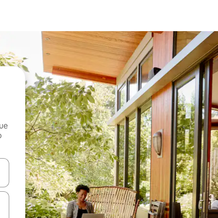
que
o
n las teclas de flecha hacia arriba y hacia abajo o explora con el tact