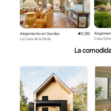
Alojamien
Alojamiento en Gordes
Calificación promed
5 (28)
e-Proven
Casa Gine
La Casa de la Seda
La comodidad