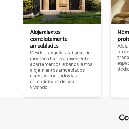
Alojamientos
Nóma
completamente
profe
amueblados
Aloj
profe
Desde tranquilas cabañas de
traba
montaña hasta convenientes
espac
apartamentos urbanos, estos
dedi
alojamientos amueblados
cuentan con todos las
comodidades de una
vivienda.
Co