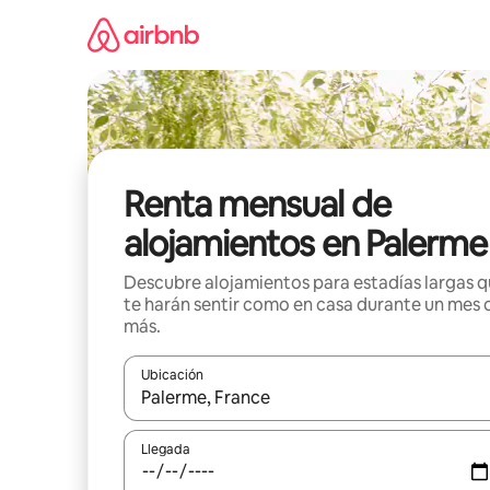
Omite
el
contenido
Renta mensual de
alojamientos en Palerme
Descubre alojamientos para estadías largas 
te harán sentir como en casa durante un mes 
más.
Ubicación
Cuando los resultados estén disponibles, navega co
Llegada