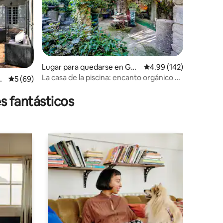
Lugar para quedarse en Gou
Calificación promedio: 
4.99 (142)
lt
La casa de la piscina: encanto orgánico y
rg
Calificación promedio: 5 de 5, 69 reseñas
5 (69)
piscina
s fantásticos