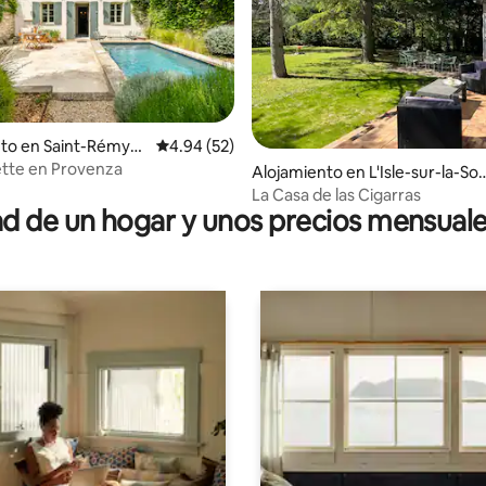
to en Saint-Rémy-d
Calificación promedio: 4.94 de 5, 52 reseñas
4.94 (52)
io: 5 de 5, 28 reseñas
ce
tte en Provenza
Alojamiento en L'Isle-sur-la-So
ue
La Casa de las Cigarras
 de un hogar y unos precios mensuale