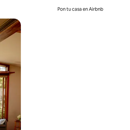
Pon tu casa en Airbnb
o o desliza el dedo.