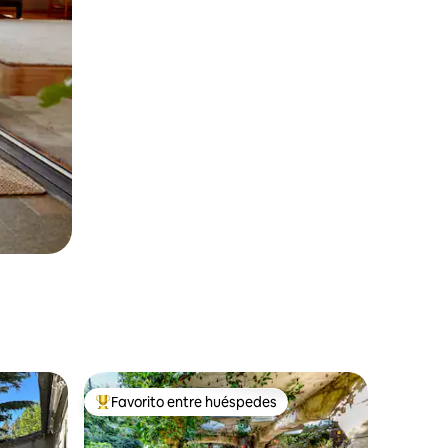
Favorito entre huéspedes
rido
Favorito entre huéspedes preferido