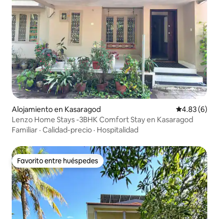
Alojamiento en Kasaragod
Calificación
4.83 (6)
Lenzo Home Stays -3BHK Comfort Stay en Kasaragod
Familiar
·
Calidad-precio
·
Hospitalidad
Favorito entre huéspedes
Favorito entre huéspedes