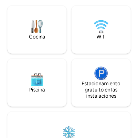
circundantes. - Pr
huéspedes pueden disfrutar de rafting,
sereno (1 km). - Disfruta de un fácil
kayak, paseos por el río/la granja y
acceso a las atrac
paseos en casa flotante. Ideal para
radio de 20 km. Los servicios adicionales
aquellos que quieren alejarse de la
incluyen: - Entrega
ciudad y pasar tiempo de calidad con
Vigilancia CCTV.
familiares y amigos en medio de la
Cocina
Wifi
naturaleza.
Estacionamiento
Piscina
gratuito en las
instalaciones