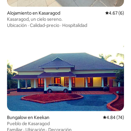
Alojamiento en Kasaragod
Calificación
4.67 (6)
Kasaragod, un cielo sereno.
Ubicación
·
Calidad-precio
·
Hospitalidad
Bungalow en Keekan
Calificación p
4.84 (74)
Pueblo de Kasaragod
Familiar
·
Ubicación
·
Decoración