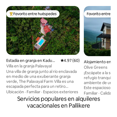
Favorito entre huéspedes
Favorito entre h
Favorito entre huéspedes preferido
Favorito entre h
Estadía en granja en Kadume
Calificación promedio: 4.97 de 
4.97 (60)
Alojamiento en Ta
ni
Villa en la granja Palavayal
Olive Greens
Una villa de granja junto al río enclavada
¡Escápate a la serenidad! D
en medio de una exuberante granja
refugio tranquilo 
verde, The Palavayal Farm Villa es una
ambiente de una 
escapada perfecta para un retiro
Este espacioso par
completo en la naturaleza. El río
Ubicación
·
Familiar
·
Espacios exteriores
espacios para come
Familiar
·
Calidad-
Tejaswini fluye a través de la propiedad,
Servicios populares en alquileres
Dormitorios bien 
dando a nuestros huéspedes acceso
adicional para cama
vacacionales en Pallikere
privado exclusivo al río. Los huéspedes
para cenar al aire 
también pueden relajarse en nuestra
vistas de Paithal Ma
gran piscina de 12x6m. Nuestros