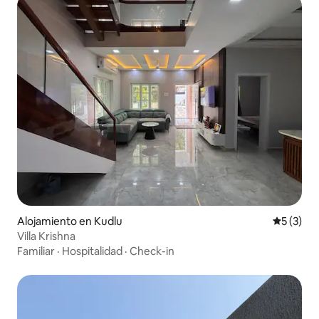
Alojamiento en Kudlu
Calificac
5 (3)
Villa Krishna
Familiar
·
Hospitalidad
·
Check-in