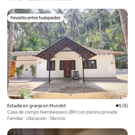
Favorito entre huéspedes
Favorito entre huéspedes
Estadía en granja en Mundot
Calificac
5 (5)
Casa de campo Nambeesans 2BH con piscina privada
Familiar
·
Ubicación
·
Silencio