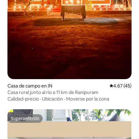
Casa de campo en IN
Calificación 
4.67 (45)
Casa rural junto al río a 11 km de Ranipuram
Calidad-precio
·
Ubicación
·
Moverse por la zona
Superanfitrión
Superanfitrión