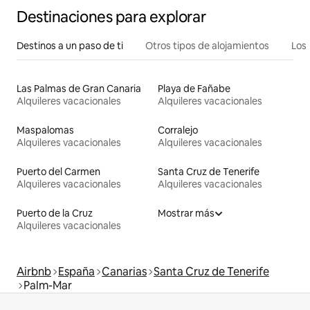
Destinaciones para explorar
Destinos a un paso de ti
Otros tipos de alojamientos
Los 
Las Palmas de Gran Canaria
Playa de Fañabe
Alquileres vacacionales
Alquileres vacacionales
Maspalomas
Corralejo
Alquileres vacacionales
Alquileres vacacionales
Puerto del Carmen
Santa Cruz de Tenerife
Alquileres vacacionales
Alquileres vacacionales
Puerto de la Cruz
Mostrar más
Alquileres vacacionales
Airbnb
España
Canarias
Santa Cruz de Tenerife
Palm-Mar