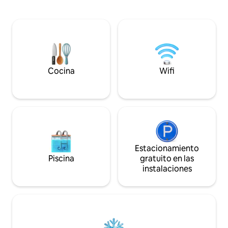
vacaciones de lujo 
estacionamiento disponible. Hay aire
distancia, con Inte
acondicionado en la sala de estar y en el
Cargador de vehíc
dormitorio. Te sentirás a gusto en una
disponible en el garaje. Ten e
gran y tranquila terraza orientada al sur
que los días en q
(24 m2) con un gran sofá, disfrutando de
huéspedes, hay más
una hermosa vista de la Reserva
horarios de entrad
Nacional y el océano en un ambiente
Cocina
Wifi
privado y romántico. La vista de la
puesta de sol también es magnífica aquí.
La sala es espaciosa y cómoda, y el gran
sofá con muchos cojines se puede
transformar fácilmente en una cómoda
cama doble. Hay un hermoso jardín en el
patio interior del complejo y, si lo deseas,
puedes visitar el gimnasio. También
Estacionamiento
puedes nadar en una de las dos albercas
Piscina
gratuito en las
climatizadas o simplemente tomar el sol.
instalaciones
Hay un supermercado, una frutería y
restaurantes italianos justo al otro lado
de la calle y una gran cantidad de
restaurantes, bares y cafeterías a poca
distancia a pie del complejo. De nada