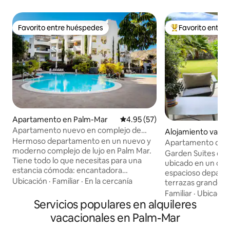
Favorito entre huéspedes
Favorito entre
Favorito entre huéspedes
Favorito entre hu
Apartamento en Palm-Mar
Calificación promedio: 4.95 de 
4.95 (57)
Apartamento nuevo en complejo de
Alojamiento vacaci
lujo. GIMNASIO. Piscinas climatizadas.
Hermoso departamento en un nuevo y
m-Mar
Apartamento de lu
moderno complejo de lujo en Palm Mar.
Garden Suites es
Tiene todo lo que necesitas para una
ubicado en un oasi
estancia cómoda: encantadora
espacioso depart
recámara con una cama grande (1.80 m),
Ubicación
·
Familiar
·
En la cercanía
terrazas grandes, 
2 baños, cocina totalmente equipada
baños y una cocina
Familiar
·
Ubicació
(que incluye lavavajillas, horno,
Servicios populares en alquileres
de edificios tiene 2 
tostadora, cafetera, microondas, etc.),
vegetación exuber
vacacionales en Palm-Mar
Wi-Fi de alta velocidad, Smart TV.
Este es un lugar p
También hay un lugar de