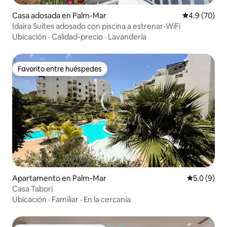
Casa adosada en Palm-Mar
Calificación
4.9 (70)
Idaira Suites adosado con piscina a estrenar-WiFi
Ubicación
·
Calidad-precio
·
Lavandería
Favorito entre huéspedes
Favorito entre huéspedes
Apartamento en Palm-Mar
Calificació
5.0 (9)
Casa Tabori
Ubicación
·
Familiar
·
En la cercanía