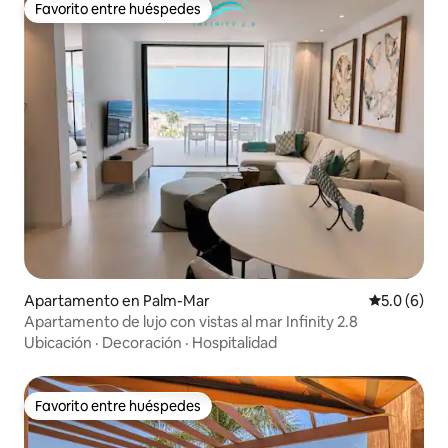
Favorito entre huéspedes
Favorito entre huéspedes
Apartamento en Palm-Mar
Calificació
5.0 (6)
Apartamento de lujo con vistas al mar Infinity 2.8
Ubicación
·
Decoración
·
Hospitalidad
Favorito entre huéspedes
Favorito entre huéspedes