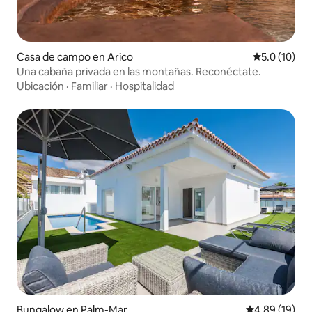
Casa de campo en Arico
Calificación
5.0 (10)
Una cabaña privada en las montañas. Reconéctate.
Ubicación
·
Familiar
·
Hospitalidad
Bungalow en Palm-Mar
Calificación 
4.89 (19)