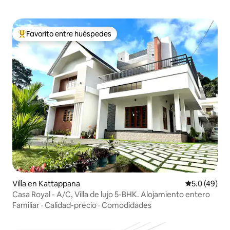
Favorito entre huéspedes
Favorito entre huéspedes preferido
Villa en Kattappana
Calificación
5.0 (49)
Casa Royal - A/C, Villa de lujo 5-BHK. Alojamiento entero
Familiar
·
Calidad-precio
·
Comodidades