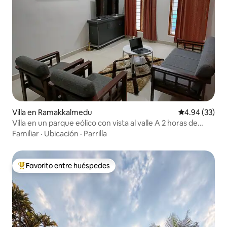
Villa en Ramakkalmedu
Calificación p
4.94 (33)
Villa en un parque eólico con vista al valle A 2 horas de
Munnar
Familiar
·
Ubicación
·
Parrilla
Favorito entre huéspedes
Favorito entre huéspedes preferido