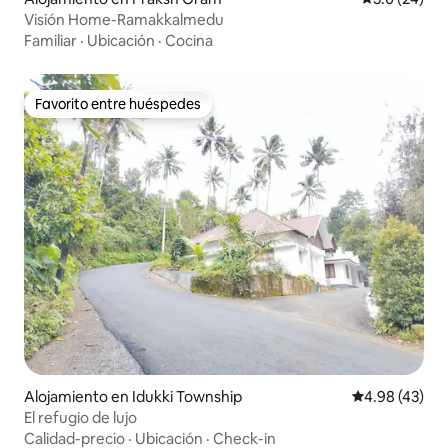
Visión Home-Ramakkalmedu
Familiar
·
Ubicación
·
Cocina
Favorito entre huéspedes
Favorito entre huéspedes
Alojamiento en Idukki Township
Calificación 
4.98 (43)
El refugio de lujo
Calidad-precio
·
Ubicación
·
Check-in