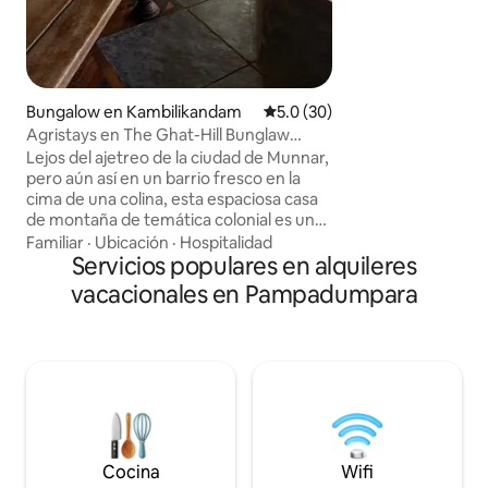
View y dos suites R
montaña, además 
fogata y un cine al 
alberca. La propie
villas
Bungalow en Kambilikandam
Calificación promedio: 5.0 de 
5.0 (30)
Agristays en The Ghat-Hill Bunglaw
Homestay. Munnar
Lejos del ajetreo de la ciudad de Munnar,
pero aún así en un barrio fresco en la
cima de una colina, esta espaciosa casa
de montaña de temática colonial es un
brindis para los amantes de la naturaleza
Familiar
·
Ubicación
·
Hospitalidad
y los veraneantes por igual. El lujo de una
Servicios populares en alquileres
terraza de madera reciclada con vistas a
vacacionales en Pampadumpara
las colinas de los ghats occidentales es,
en general, mucho más que un espacio
para relajarse. Además de la paleta de
estados de ánimo de este hogar, hay un
espacioso interior, con un acogedor
espacio en el ático orientado a los niños,
una gran mesa de comedor y una cocina
integrada y totalmente funcional para
uso propio.
Cocina
Wifi