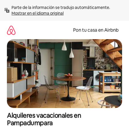
Omite
Parte de la información se tradujo automáticamente. 
el
Mostrar en el idioma original
contenido
Pon tu casa en Airbnb
Alquileres vacacionales en
Pampadumpara