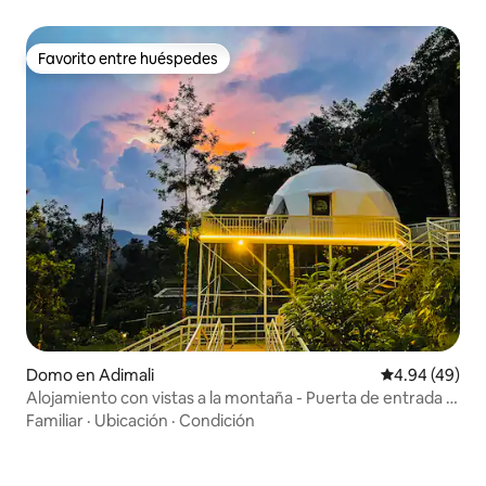
Favorito entre huéspedes
Favorito entre huéspedes
Domo en Adimali
Calificación p
4.94 (49)
Alojamiento con vistas a la montaña - Puerta de entrada a
Munnar
Familiar
·
Ubicación
·
Condición