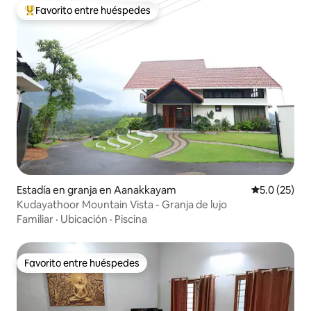
Favorito entre huéspedes
Favorito entre huéspedes preferido
Estadía en granja en Aanakkayam
Calificación
5.0 (25)
Kudayathoor Mountain Vista - Granja de lujo
Familiar
·
Ubicación
·
Piscina
Favorito entre huéspedes
Favorito entre huéspedes