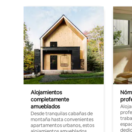
Alojamientos
Nóma
completamente
profe
amueblados
Aloj
profe
Desde tranquilas cabañas de
traba
montaña hasta convenientes
espac
apartamentos urbanos, estos
dedi
alojamientos amueblados