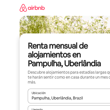
Omite
el
contenido
Renta mensual de
alojamientos en
Pampulha, Uberlândia
Descubre alojamientos para estadías largas 
te harán sentir como en casa durante un mes 
más.
Ubicación
Cuando los resultados estén disponibles, navega co
Llegada