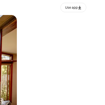
Use app
o o desliza el dedo.