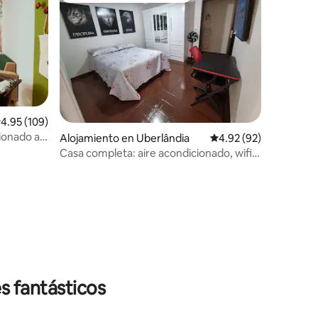
alificación promedio: 4.95 de 5, 109 reseñas
4.95 (109)
ionado al
Alojamiento en Uberlândia
Calificación promedio:
4.92 (92)
ial y el
Casa completa: aire acondicionado, wifi y
garaje
s fantásticos