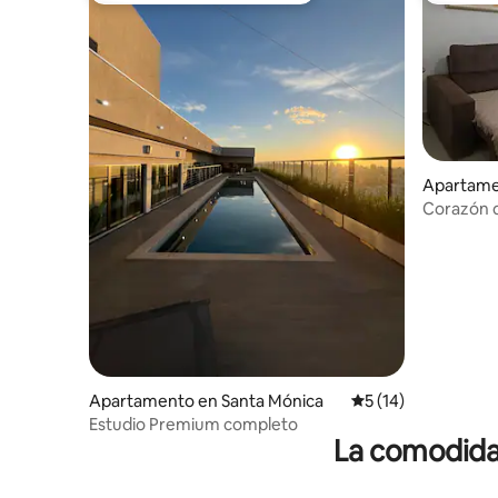
Apartame
ca
Corazón d
Apartamento en Santa Mónica
Calificación promed
5 (14)
Estudio Premium completo
La comodidad