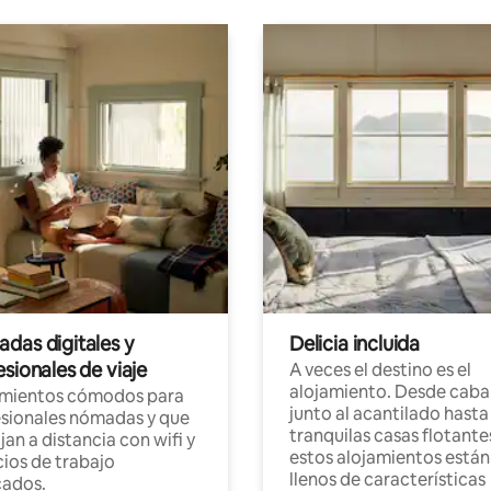
das digitales y
Delicia incluida
sionales de viaje
A veces el destino es el
alojamiento. Desde caba
amientos cómodos para
junto al acantilado hasta
sionales nómadas y que
tranquilas casas flotante
jan a distancia con wifi y
estos alojamientos están
ios de trabajo
llenos de características
cados.