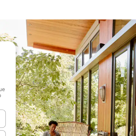
que
o
n las teclas de flecha hacia arriba y hacia abajo o explora con el tact