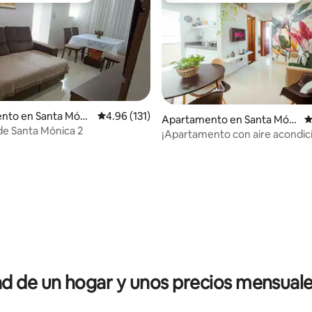
nto en Santa Móni
Calificación promedio: 4.96 de 5, 131 reseñas
4.96 (131)
Apartamento en Santa Móni
C
e Santa Mónica 2
ca
¡Apartamento con aire acondic
lado de la UFU, el centro comerc
ayuntamiento!
io: 5 de 5, 14 reseñas
 de un hogar y unos precios mensuale