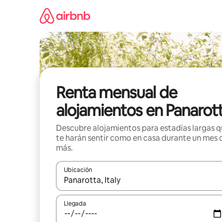
Omite
el
contenido
Renta mensual de
alojamientos en Panarot
Descubre alojamientos para estadías largas 
te harán sentir como en casa durante un mes 
más.
Ubicación
Cuando los resultados estén disponibles, navega co
Llegada