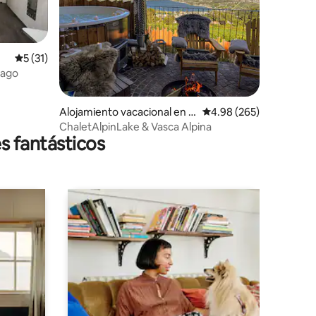
Calificación promedio: 5 de 5, 31 reseñas
5 (31)
lago
Alojamiento vacacional en B
Calificación promedio: 
4.98 (265)
osentino
ChaletAlpinLake & Vasca Alpina
s fantásticos