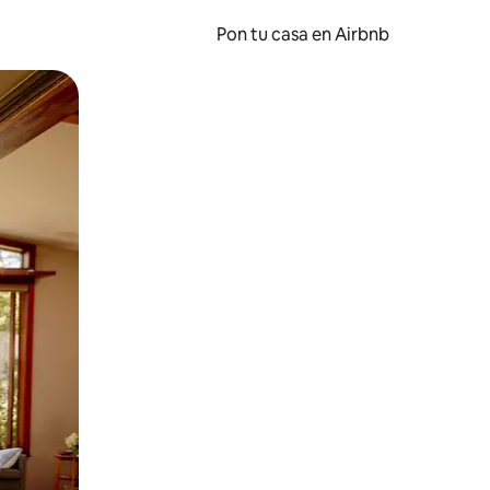
Pon tu casa en Airbnb
o o desliza el dedo.