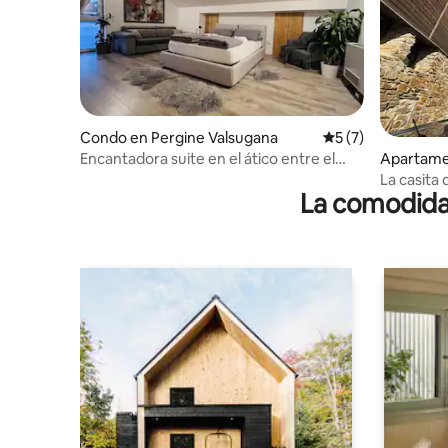
Condo en Pergine Valsugana
Calificación prome
5 (7)
Encantadora suite en el ático entre el
Apartame
lago y la montaña
La casita 
La comodidad