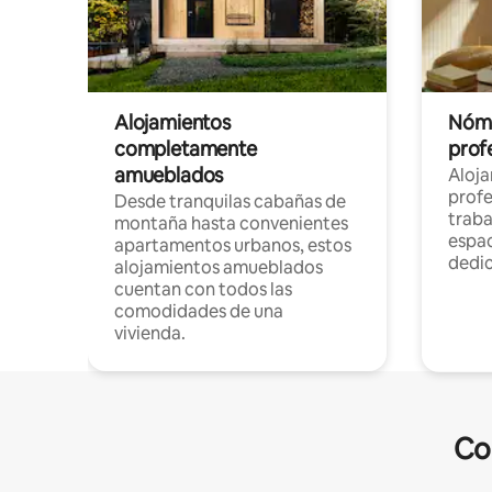
Alojamientos
Nóma
completamente
profe
amueblados
Aloj
profe
Desde tranquilas cabañas de
traba
montaña hasta convenientes
espac
apartamentos urbanos, estos
dedi
alojamientos amueblados
cuentan con todos las
comodidades de una
vivienda.
Co