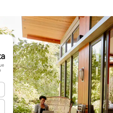
ta
que
o
n las teclas de flecha hacia arriba y hacia abajo o explora con el tact