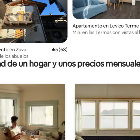
Apartamento en Levico Terme
Mini en las Termas con vistas al 
dio: 5 de 5, 7 reseñas
nto en Zava
Calificación promedio: 5 de 5, 68 reseñas
5 (68)
de los abuelos
 de un hogar y unos precios mensuale