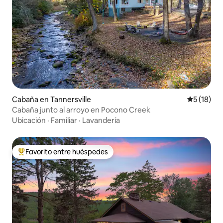
Cabaña en Tannersville
Calificaci
5 (18)
Cabaña junto al arroyo en Pocono Creek
Ubicación
·
Familiar
·
Lavandería
Favorito entre huéspedes
Favorito entre huéspedes preferido