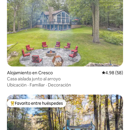
Alojamiento en Cresco
Calificación p
4.98 (58)
Casa aislada junto al arroyo
Ubicación
·
Familiar
·
Decoración
Favorito entre huéspedes
Favorito entre huéspedes preferido