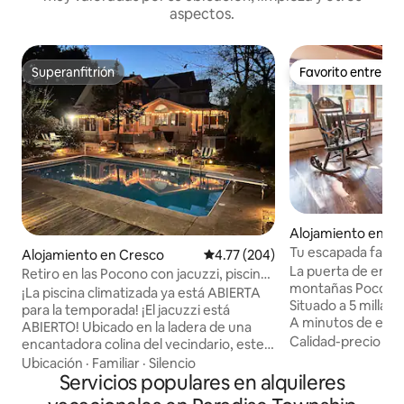
aspectos.
Superanfitrión
Favorito entre h
Superanfitrión
Favorito entre h
Alojamiento en C
Tu escapada famil
Alojamiento en Cresco
Calificación promedio: 4.77 de 5
4.77 (204)
Pocono
La puerta de entrad
Retiro en las Pocono con jacuzzi, piscina
montañas Pocono p
climatizada, senderismo y esquí
¡La piscina climatizada ya está ABIERTA
Situado a 5 millas 
para la temporada! ¡El jacuzzi está
A minutos de esqu
ABIERTO! Ubicado en la ladera de una
de compras a los o
Calidad-precio
·
Ub
encantadora colina del vecindario, este
o nadar en el parq
alojamiento vacacional Cresco de 3
Ubicación
·
Familiar
·
Silencio
de Kalahari. Cerca de golf, senderismo,
dormitorios, 6 camas y 4 baños y medio
Servicios populares en alquileres
pesca, caza, excu
es el refugio de montaña perfecto para