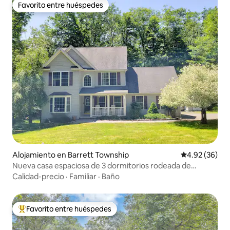
Favorito entre huéspedes
Favorito entre huéspedes
Alojamiento en Barrett Township
Calificación p
4.92 (36)
Nueva casa espaciosa de 3 dormitorios rodeada de
bosque
Calidad-precio
·
Familiar
·
Baño
Favorito entre huéspedes
Favorito entre huéspedes preferido