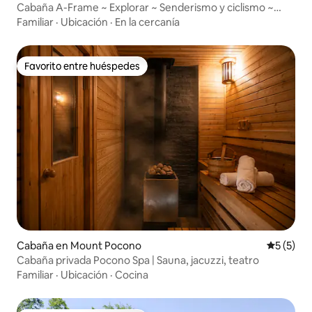
Cabaña A-Frame ~ Explorar ~ Senderismo y ciclismo ~
Única en su clase
Familiar
·
Ubicación
·
En la cercanía
Favorito entre huéspedes
Favorito entre huéspedes
Cabaña en Mount Pocono
Calificac
5 (5)
Cabaña privada Pocono Spa | Sauna, jacuzzi, teatro
Familiar
·
Ubicación
·
Cocina