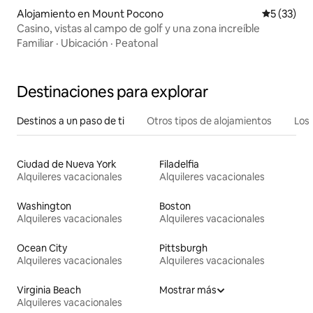
Alojamiento en Mount Pocono
Calificaci
5 (33)
Casino, vistas al campo de golf y una zona increíble
Familiar
·
Ubicación
·
Peatonal
Destinaciones para explorar
Destinos a un paso de ti
Otros tipos de alojamientos
Los 
Ciudad de Nueva York
Filadelfia
Alquileres vacacionales
Alquileres vacacionales
Washington
Boston
Alquileres vacacionales
Alquileres vacacionales
Ocean City
Pittsburgh
Alquileres vacacionales
Alquileres vacacionales
Virginia Beach
Mostrar más
Alquileres vacacionales