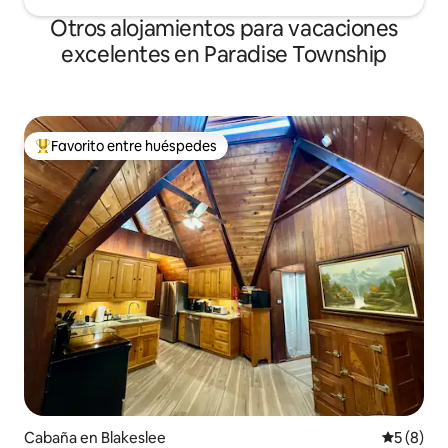
Otros alojamientos para vacaciones
excelentes en Paradise Township
Favorito entre huéspedes
Favorito entre huéspedes preferido
Cabaña en Blakeslee
Calificac
5 (8)