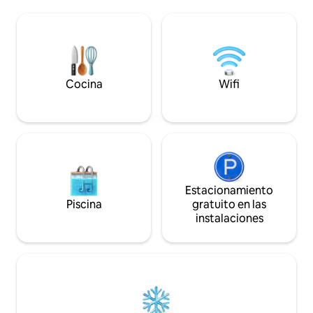
marinas más limpias de Ática,está debajo
el cielo y la mont
de la casa. Hay los servicios del Hotel
mar, un poema sin
Cokkinis (restaurante, cafetería, bar) en
Atenas, Epidauro, 
el jardín. ¡El lugar es perfecto para
personas que buscan la belleza de la
naturaleza griega y la relajación!
Cocina
Wifi
Estacionamiento
Piscina
gratuito en las
instalaciones