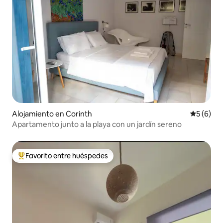
Alojamiento en Corinth
Calificac
5 (6)
Apartamento junto a la playa con un jardín sereno
Favorito entre huéspedes
Favorito entre huéspedes preferido