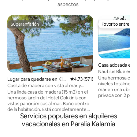
aspectos.
Superanfitrión
Favorito entre h
Superanfitrión
Favorito entre h
Casa adosada en C
Nautilus Blue es u
frente al mar en el
Una hermosa casa
Lugar para quedarse en Kine
Calificación promedio: 4.73 de 5
4.73 (571)
niveles totalment
ta
Casita de madera con vista al mar y
mar en una ubicac
desayuno
Una linda casa de madera (15 m2) en el
privada con 2 pisci
hermoso jardín del Hotel Cokkinis con
de descanso, ofre
vistas panorámicas al mar. Baño dentro
una gran comodida
de la habitación. Está completamente
ubicación es ideal 
Servicios populares en alquileres
renovado (restaurado con el tamaño
amigos disfruten 
más grande) en Jenuary de 2023 (así que
vacacionales en Paralia Kalamia
alta calidad y de 
consulta las nuevas evaluaciones). La
panorámica al mar
playa es famosa por la belleza y las aguas
tranquila. Aquí el