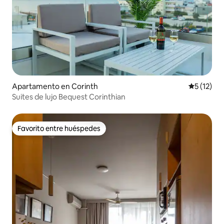
Apartamento en Corinth
Calificaci
5 (12)
Suites de lujo Bequest Corinthian
Favorito entre huéspedes
Favorito entre huéspedes