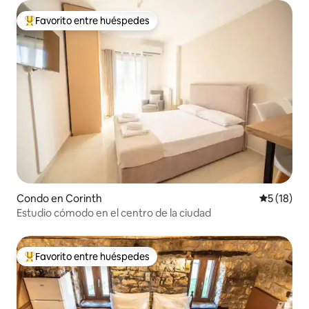
Favorito entre huéspedes
Favorito entre huéspedes preferido
Condo en Corinth
Calificaci
5 (18)
Estudio cómodo en el centro de la ciudad
Favorito entre huéspedes
Favorito entre huéspedes preferido