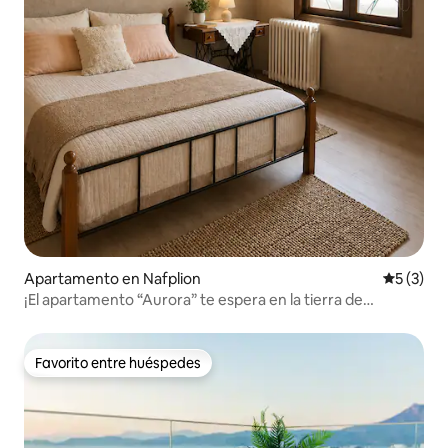
Apartamento en Nafplion
Calificac
5 (3)
¡El apartamento “Aurora” te espera en la tierra de
Argólida!
Favorito entre huéspedes
Favorito entre huéspedes