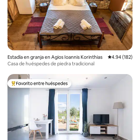
Estadía en granja en Agios Ioannis Korinthias
Calificación pr
4.94 (182)
Casa de huéspedes de piedra tradicional
Favorito entre huéspedes
Favorito entre huéspedes preferido