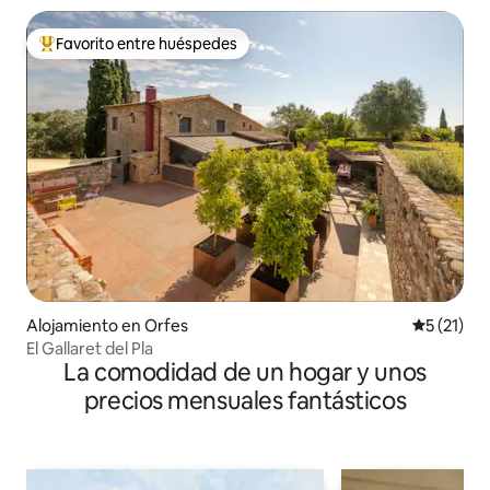
Favorito entre huéspedes
Favorito entre huéspedes preferido
Alojamiento en Orfes
Calificaci
5 (21)
El Gallaret del Pla
La comodidad de un hogar y unos
precios mensuales fantásticos