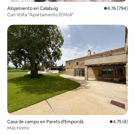
Alojamiento en Calabuig
Calificación pr
4.76 (794)
Can Volta "Apartamento El Molí"
Casa de campo en Parets d'Empordà
Calificación
4.75 (4)
Mas Homs