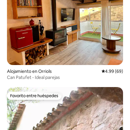
Alojamiento en Orriols
Calificación p
4.99 (69)
Can Patufet - Ideal parejas
Favorito entre huéspedes
Favorito entre huéspedes