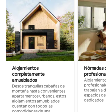
Alojamientos
Nómadas digit
completamente
profesionales 
amueblados
Alojamientos 
profesionales 
Desde tranquilas cabañas de
trabajan a dist
montaña hasta convenientes
espacios de tr
apartamentos urbanos, estos
dedicados.
alojamientos amueblados
cuentan con todos las
comodidades de una