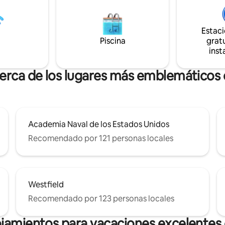
hasta el Annapolis Town Center
utos a pie del popular Bean
restaurantes, tiendas y mucho m
.
Wifi. - 2 lugares de estacionamiento
Estac
gratuitos -Café Keurig - Televis
Piscina
Cepillos de dientes/pasta -
gratu
Champú/Jabones
inst
cerca de los lugares más emblemáticos 
Academia Naval de los Estados Unidos
Recomendado por 121 personas locales
Westfield
Recomendado por 123 personas locales
ojamientos para vacaciones excelentes 