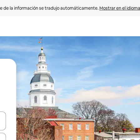
e de la información se tradujo automáticamente. 
Mostrar en el idioma
n las teclas de flecha hacia arriba y hacia abajo o explora con el tact