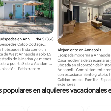
 5.0 de 5, 173 reseñas
huéspedes en Annap
Calificación promedio: 4.9 de 5, 361 reseñas
4.9 (361)
uéspedes Calico Cottage,
, aparcamiento gratuito
e huéspedes linda como un
Alojamiento en Annapolis
ca de West Annapolis a solo 1,5
Escapada moderna a Annapolis 
 estadio de la Marina y a menos
lugares de estacionamiento gra
Casa moderna de 2 recámaras y
s de la puerta 8 de la Academia.
ubicada en el corazón del histó
ticas de la casa: wifi de alta
Ubicación
·
Patio trasero
Annapolis. Completamente re
, estacionamiento gratuito EZ,
con estacionamiento gratuito f
y secadora, cocina pequeña,
calle. Ubicada hacia el final de
Calidad-precio
·
Familiar
·
Espac
dicionado, llegada autónoma y
seguro, tranquilo y sin salida, 
exteriores
 trabajo apto para portátiles.
s populares en alquileres vacacionales 
3 millas del centro de Annapolis,
0 pies de la puerta principal.
Academia Naval, el centro come
entrar. ¡No hay escaleras
Annapolis Mall, St. John's Colleg
ientras llevas el equipaje! A 15
Navy-Marine Corps Memorial S
a pie de Weems Creek con
¡Camina hasta el centro de la c
norámicas y serenas al agua y a