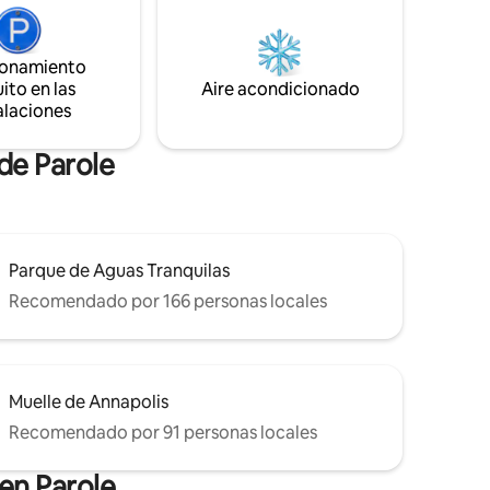
velocidad, una piscina, un patio y vista al
,
bosque. Vivimos en el último piso
ás! -
(separados por escaleras y una puerta
cerrada con llave; entradas
ionamiento
ión -
independientes).
ito en las
Aire acondicionado
alaciones
de Parole
Parque de Aguas Tranquilas
Recomendado por 166 personas locales
Muelle de Annapolis
Recomendado por 91 personas locales
en Parole