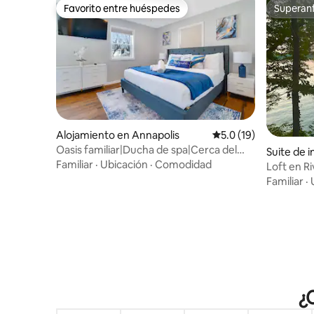
Favorito entre huéspedes
Superanf
Favorito entre huéspedes
Superanf
Alojamiento en Annapolis
Calificación promedio
5.0 (19)
Oasis familiar|Ducha de spa|Cerca del
Suite de i
estadio USNA y DTA
Familiar
·
Ubicación
·
Comodidad
Loft en Ri
Familiar
·
¿