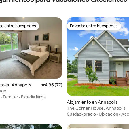
ito entre huéspedes
Favorito entre huéspedes
 entre huéspedes preferido
Favorito entre huéspedes
 4.92 de 5, 95 reseñas
to en Annapolis
Calificación promedio: 4.96 de 5, 77 reseñas
4.96 (77)
age
·
Familiar
·
Estadía larga
Alojamiento en Annapolis
The Corner House, Annapolis
Calidad-precio
·
Ubicación
·
Acc