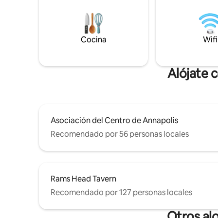
responderé lo antes posible. La casa de
pocos min
huéspedes se encuentra en West
Rush Cafe
Annapolis, un barrio residencial
delimitado por Weems Creek y el río
Cocina
Wifi
Severn. Está cerca del centro de la
ciudad, la Academia Naval y el estadio.
Tiendas y restaurantes pintorescos
Alójate 
están a la vuelta de la esquina.
Asociación del Centro de Annapolis
Recomendado por 56 personas locales
Rams Head Tavern
Recomendado por 127 personas locales
Otros al