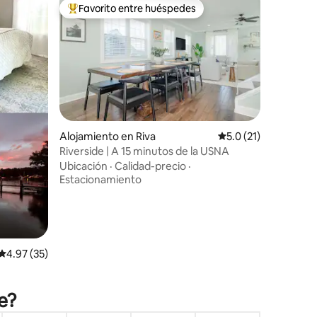
Favorito entre huéspedes
rido
Favorito entre huéspedes preferido
Alojamiento en Riva
Calificación promedi
5.0 (21)
Riverside | A 15 minutos de la USNA
Ubicación
·
Calidad-precio
·
Estacionamiento
Calificación promedio: 4.97 de 5, 35 reseñas
4.97 (35)
e?