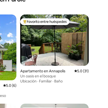
Favorito entre huéspedes
Favorito entre huéspedes preferido
Apartamento en Annapolis
Calificación promedi
5.0 (31)
Un oasis en el bosque
Ubicación
·
Familiar
·
Baño
Calificación promedio: 5.0 de 5, 6 reseñas
5.0 (6)
eso