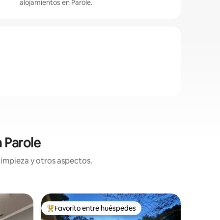
alojamientos en Parole.
 Parole
limpieza y otros aspectos.
Suite de 
Favorito entre huéspedes
Favor
rido
Favorito entre huéspedes preferido
Favorit
olis
Apartame