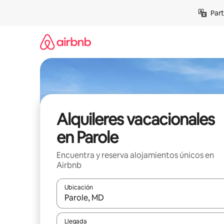
Omite
Part
el
contenido
Alquileres vacacionales
en Parole
Encuentra y reserva alojamientos únicos en
Airbnb
Ubicación
Cuando los resultados estén disponibles, navega co
Llegada