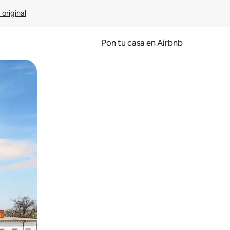
 original
Pon tu casa en Airbnb
o o desliza el dedo.