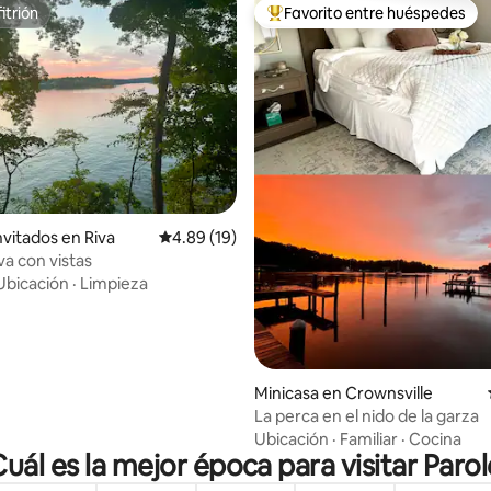
itrión
Favorito entre huéspedes
itrión
Favorito entre huéspedes prefe
: 5.0 de 5, 19 reseñas
nvitados en Riva
Calificación promedio: 4.89 de 5, 19 reseñas
4.89 (19)
va con vistas
Ubicación
·
Limpieza
Minicasa en Crownsville
La perca en el nido de la garza
Ubicación
·
Familiar
·
Cocina
Cuál es la mejor época para visitar Parol