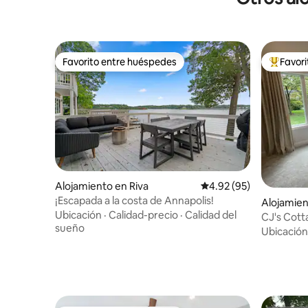
Favorito entre huéspedes
Favor
Favorito entre huéspedes
Favorito
Alojamiento en Riva
Calificación promedio:
4.92 (95)
¡Escapada a la costa de Annapolis!
Alojamien
Ubicación
·
Calidad-precio
·
Calidad del
CJ's Cott
sueño
Ubicación