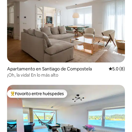
Apartamento en Santiago de Compostela
Calificació
5.0 (8)
¡Oh, la vida! En lo más alto
Favorito entre huéspedes
Favorito entre huéspedes preferido