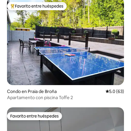
Favorito entre huéspedes
Favorito entre huéspedes preferido
Condo en Praia de Broña
Calificación
5.0 (63)
Apartamento con piscina Toffe 2
Favorito entre huéspedes
Favorito entre huéspedes