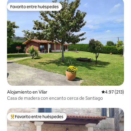
Favorito entre huéspedes
Favorito entre huéspedes
Alojamiento en Vilar
Calificación p
4.97 (213)
Casa de madera con encanto cerca de Santiago
Favorito entre huéspedes
Favorito entre huéspedes preferido