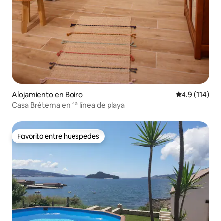
Alojamiento en Boiro
Calificación 
4.9 (114)
Casa Brétema en 1ª línea de playa
Favorito entre huéspedes
Favorito entre huéspedes