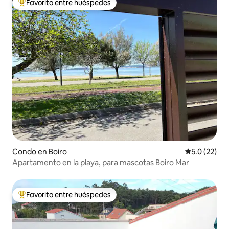
Favorito entre huéspedes
Favorito entre huéspedes preferido
Condo en Boiro
Calificación
5.0 (22)
Apartamento en la playa, para mascotas Boiro Mar
Favorito entre huéspedes
Favorito entre huéspedes preferido