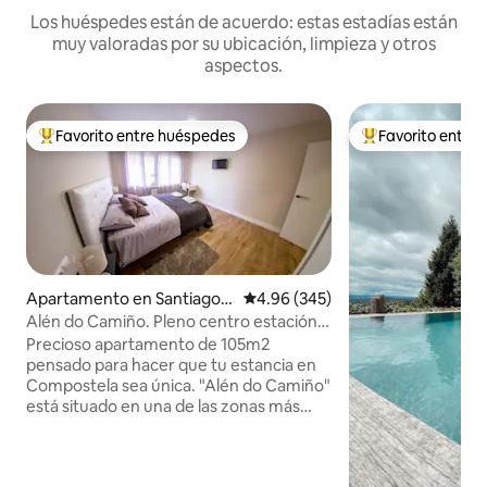
Los huéspedes están de acuerdo: estas estadías están
muy valoradas por su ubicación, limpieza y otros
aspectos.
Favorito entre huéspedes
Favorito entre
Favorito entre huéspedes preferido
Favorito entre hu
Apartamento en Santiago d
Calificación promedio: 4.96 de 5
4.96 (345)
e Compostela
Alén do Camiño. Pleno centro estación
intermodal.
Precioso apartamento de 105m2
pensado para hacer que tu estancia en
Compostela sea única. "Alén do Camiño"
está situado en una de las zonas más
tranquilas, seguras y céntricas de la
ciudad: al lado de la estación Intermodal,
tren-bus-taxi (Madrid a 3h) Vecino al