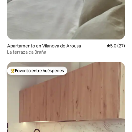
Apartamento en Vilanova de Arousa
Calificación
5.0 (27)
La terraza da Braña
Favorito entre huéspedes
Favorito entre huéspedes preferido