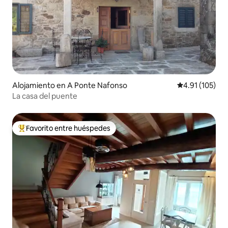
Alojamiento en A Ponte Nafonso
Calificación p
4.91 (105)
La casa del puente
Favorito entre huéspedes
Favorito entre huéspedes preferido