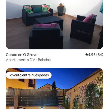
Condo en O Grove
Calificación p
4.96 (84)
Apartamento D'As Baladas
Favorito entre huéspedes
Favorito entre huéspedes