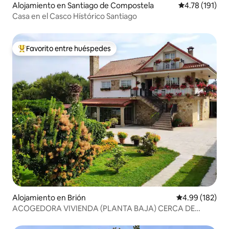
Alojamiento en Santiago de Compostela
Calificación p
4.78 (191)
Casa en el Casco Hístórico Santiago
Favorito entre huéspedes
Favorito entre huéspedes preferido
Alojamiento en Brión
Calificación pr
4.99 (182)
ACOGEDORA VIVIENDA (PLANTA BAJA) CERCA DE
SANTIAGO