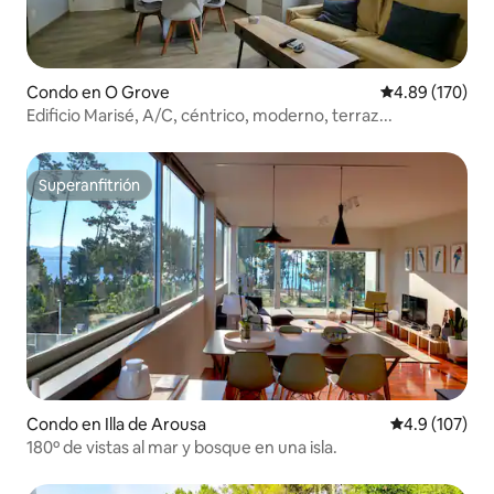
Condo en O Grove
Calificación pr
4.89 (170)
Edificio Marisé, A/C, céntrico, moderno, terraz...
Superanfitrión
Superanfitrión
Condo en Illa de Arousa
Calificación 
4.9 (107)
180º de vistas al mar y bosque en una isla.