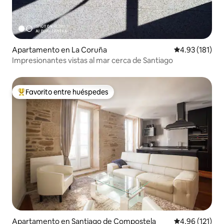
Apartamento en La Coruña
Calificación p
4.93 (181)
Impresionantes vistas al mar cerca de Santiago
Favorito entre huéspedes
Favorito entre huéspedes preferido
Apartamento en Santiago de Compostela
Calificación p
4.96 (121)