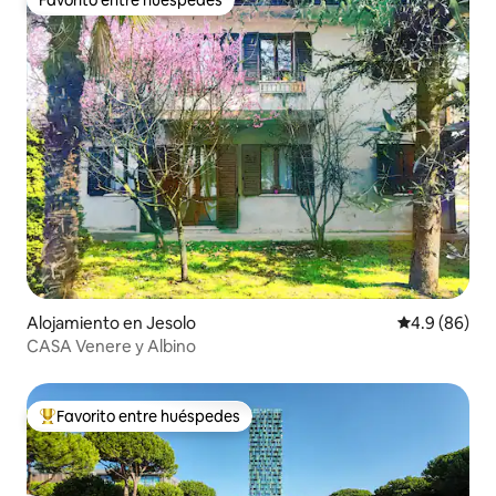
Favorito entre huéspedes
Favorito entre huéspedes
Alojamiento en Jesolo
Calificación 
4.9 (86)
CASA Venere y Albino
Favorito entre huéspedes
Favorito entre huéspedes preferido