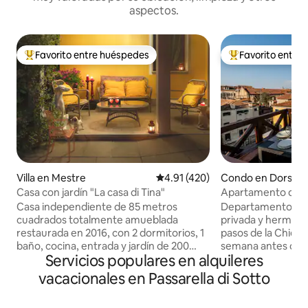
aspectos.
Favorito entre huéspedes
Favorito entre
Favorito entre huéspedes preferido
Favorito entre hu
Villa en Mestre
Calificación promedio: 4.91 de 5
4.91 (420)
Condo en Dorsod
Casa con jardín "La casa di Tina"
Apartamento de lu
Casa independiente de 85 metros
Departamento de l
cuadrados totalmente amueblada
privada y hermosas
restaurada en 2016, con 2 dormitorios, 1
pasos de la Chiesa de
baño, cocina, entrada y jardín de 200
semana antes de la
Servicios populares en alquileres
metros cuadrados para uso exclusivo de
que proporciones l
los huéspedes y sus mascotas. Porche
huésped, junto con
vacacionales en Passarella di Sotto
con muebles de exterior.
de limpieza (50 € p
Estacionamiento privado, aire
impuesto de aloja