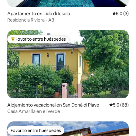
Apartamento en Lido di Iesolo
Calificació
5.0 (3)
Residencia Riviera - A3
Favorito entre huéspedes
Favorito entre huéspedes preferido
Alojamiento vacacional en San Donà di Piave
Calificación
5.0 (68)
Casa Amarilla en el Verde
Favorito entre huéspedes
Favorito entre huéspedes