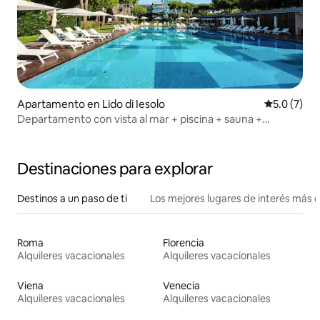
Apartamento en Lido di Iesolo
Calificació
5.0 (7)
Departamento con vista al mar + piscina + sauna +
estacionamiento
Destinaciones para explorar
Destinos a un paso de ti
Los mejores lugares de interés más 
Roma
Florencia
Alquileres vacacionales
Alquileres vacacionales
Viena
Venecia
Alquileres vacacionales
Alquileres vacacionales