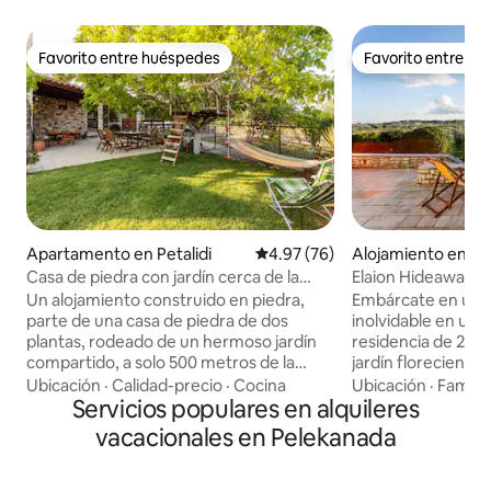
Favorito entre huéspedes
Favorito entre h
Favorito entre huéspedes
Favorito entre h
Apartamento en Petalidi
Calificación promedio: 4.97 de 
4.97 (76)
Alojamiento en Me
Casa de piedra con jardín cerca de la
Elaion Hideaway: 
playa en Petalidi
de Petalidi
Un alojamiento construido en piedra,
Embárcate en una 
parte de una casa de piedra de dos
inolvidable en un
plantas, rodeado de un hermoso jardín
residencia de 2 pi
compartido, a solo 500 metros de la
jardín floreciente
playa de arena de Karia, te ofrecerá una
olivares, a solo 1 k
Ubicación
·
Calidad-precio
·
Cocina
Ubicación
·
Familia
estancia increíble. A poca distancia
Servicios populares en alquileres
de Petalidi. Descu
encontrarás un restaurante (a 500
lo largo de la costa
vacacionales en Pelekanada
metros), mientras que en Petalidi (a 3
y absorbe el ambi
km) encontrarás todo lo que necesites
garantizar que tu
durante tu estancia: supermercados,
memorable y apreciada. Wifi 