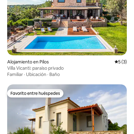
Alojamiento en Pilos
Calificac
5 (3)
Villa Vicanti: paraíso privado
Familiar
·
Ubicación
·
Baño
Favorito entre huéspedes
Favorito entre huéspedes