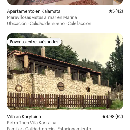
Apartamento en Kalamata
Calificaci
5 (42)
Maravillosas vistas al mar en Marina
Ubicación
·
Calidad del sueño
·
Calefacción
Favorito entre huéspedes
Favorito entre huéspedes
Villa en Karytaina
Calificación p
4.98 (52)
Petra Thea Villa Karitaina
Familiar
·
Calidad-precio
·
Estacionamiento