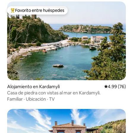
Favorito entre huéspedes
Favorito entre huéspedes preferido
Alojamiento en Kardamyli
Calificación p
4.99 (76)
Casa de piedra con vistas al mar en Kardamyli.
Familiar
·
Ubicación
·
TV