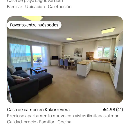
Casa de playa Lagouvardos I
Familiar
·
Ubicación
·
Calefacción
Favorito entre huéspedes
Favorito entre huéspedes
Casa de campo en Kakorrevma
Calificación 
4.98 (41)
Precioso apartamento nuevo con vistas ilimitadas al mar
Calidad-precio
·
Familiar
·
Cocina