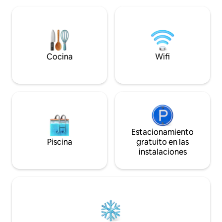
chiringuitos, tabernas y panaderías. Y un
estacionamiento p
punto de partida ideal para explorar la
Además, se propo
zona cercana, nadar en las muchas
para que la disfrutes. ¡No te pier
playas hermosas y sus muchos lugares
oportunidad de un
de interés. Wifi gratuito y aparcamiento.
Cocina
Wifi
Estacionamiento
Piscina
gratuito en las
instalaciones