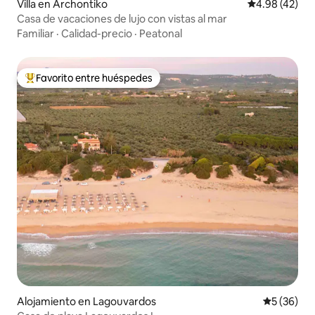
Villa en Archontiko
Calificación 
4.98 (42)
Casa de vacaciones de lujo con vistas al mar
Familiar
·
Calidad-precio
·
Peatonal
Favorito entre huéspedes
Favorito entre huéspedes preferido
Alojamiento en Lagouvardos
Calificaci
5 (36)