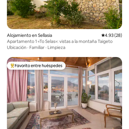
Alojamiento en Sellasia
Calificación p
4.93 (28)
Apartamento 1 «To Selas»: vistas a la montaña Taigeto
Ubicación
·
Familiar
·
Limpieza
Favorito entre huéspedes
Favorito entre huéspedes preferido