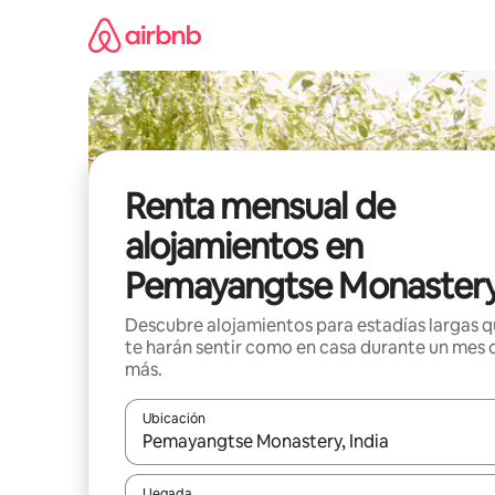
Omite
el
contenido
Renta mensual de
alojamientos en
Pemayangtse Monaster
Descubre alojamientos para estadías largas 
te harán sentir como en casa durante un mes 
más.
Ubicación
Cuando los resultados estén disponibles, navega co
Llegada