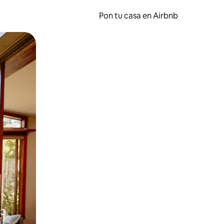
Pon tu casa en Airbnb
o o desliza el dedo.