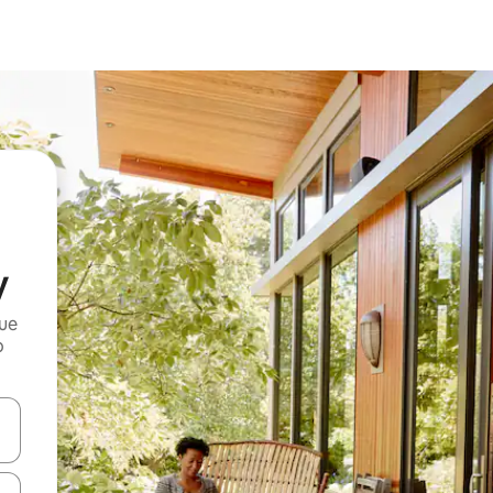
y
que
o
n las teclas de flecha hacia arriba y hacia abajo o explora con el tact