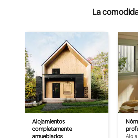
La comodidad
Alojamientos
Nóma
completamente
profe
amueblados
Aloj