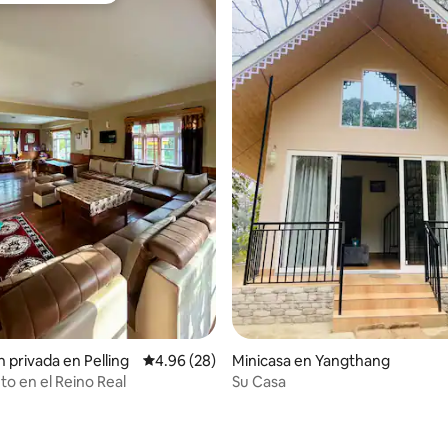
: 4.86 de 5, 7 reseñas
 privada en Pelling
Calificación promedio: 4.96 de 5, 28 reseñas
4.96 (28)
Minicasa en Yangthang
to en el Reino Real
Su Casa