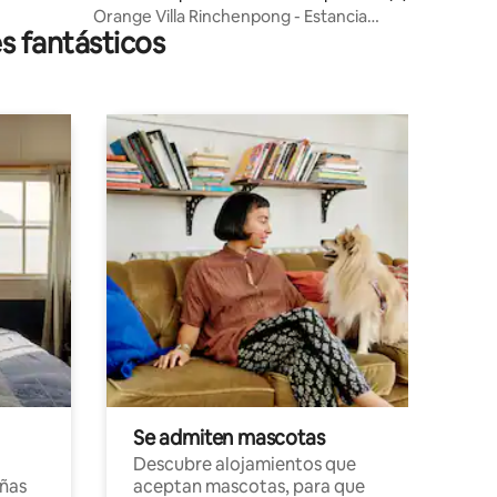
ng
Orange Villa Rinchenpong - Estancia
s fantásticos
hogareña con granja
Se admiten mascotas
Descubre alojamientos que
ñas
aceptan mascotas, para que