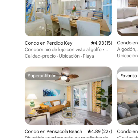
Condo en
Condo en Perdido Key
Calificación promedio:
4.93 (15)
ola
Algodón, s
Condominio de lujo con vista al golfo •
Ideal para Instagram • Frente a la playa
Ubicación
Calidad-precio
·
Ubicación
·
Playa
Superanfitrión
Favorito
Superanfitrión
Favorito
Condo en Pensacola Beach
Calificación promedio: 
4.89 (227)
Condo en
Divertido apartamento de mediados de
¡Gastos de