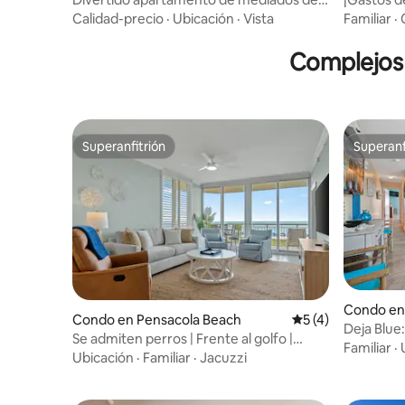
siglo junto a la playa en el golfo
playa/vist
Calidad-precio
·
Ubicación
·
Vista
Familiar
·
Complejos 
Superanfitrión
Superanf
Superanfitrión
Superanf
Condo en
Condo en Pensacola Beach
Calificación prome
5 (4)
Deja Blue
Se admiten perros | Frente al golfo |
Familiar
·
Piscina climatizada | Jacuzzi
Ubicación
·
Familiar
·
Jacuzzi