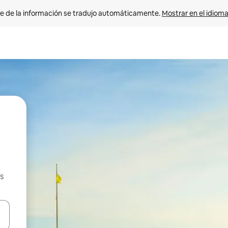
e de la información se tradujo automáticamente. 
Mostrar en el idioma
s
n las teclas de flecha hacia arriba y hacia abajo o explora con el tact