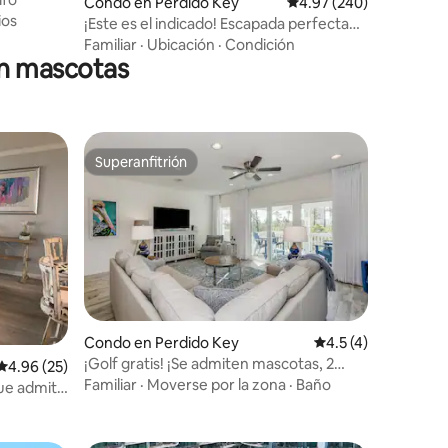
Condo en Perdido Key
Calificación promedio: 
4.97 (240)
ios
¡Este es el indicado! Escapada perfecta
cerca de la playa.
Familiar
·
Ubicación
·
Condición
en mascotas
Superanfitrión
Superanfitrión
Condo en Perdido Key
Calificación promed
4.5 (4)
¡Golf gratis! ¡Se admiten mascotas, 2
Calificación promedio: 4.96 de 5, 25 reseñas
4.96 (25)
piscinas, club de playa!
Familiar
·
Moverse por la zona
·
Baño
que admite