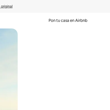
 original
Pon tu casa en Airbnb
o o desliza el dedo.