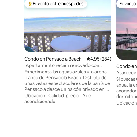
Favorito entre huéspedes
Favorito
Favorito entre huéspedes preferido
Favorito
Condo en Pensacola Beach
Calificación promedio: 
4.95 (284)
¡Apartamento recién renovado con
Condo en
increíbles vistas al agua!
Experimenta las aguas azules y la arena
Atardecer
blanca de Pensacola Beach. Disfruta de
NAS/cent
Si buscas
unas vistas espectaculares de la bahía de
agua, la 
Pensacola desde un balcón privado en el
acogedor
tercer piso. Este departamento
Ubicación
·
Calidad-precio
·
Aire
dormitori
recientemente renovado ofrece pisos
acondicionado
de campo 
Ubicación
de superficie sólida en todas partes, una
apartamen
cocina totalmente surtida y una
costera y
decoración de playa relajante. La
balcón ha
habitación principal tiene una cama
agradable
tamaño queen, TV de pantalla plana y
Disfruta 
baño privado. El segundo dormitorio