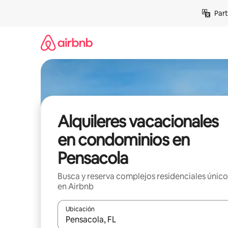
Omite
Part
el
contenido
Alquileres vacacionales
en condominios en
Pensacola
Busca y reserva complejos residenciales único
en Airbnb
Ubicación
Cuando los resultados estén disponibles, navega co