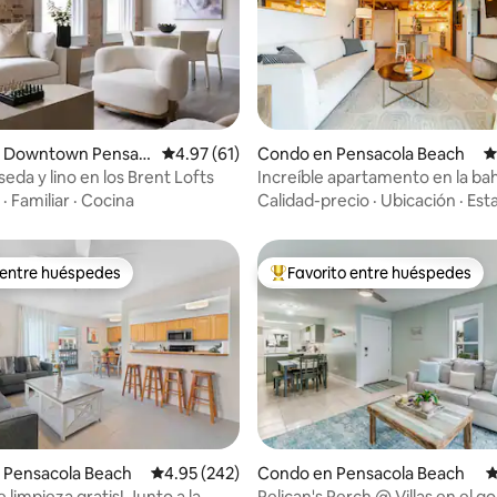
 Downtown Pensac
Calificación promedio: 4.97 de 5, 61 reseñas
4.97 (61)
Condo en Pensacola Beach
C
 4.93 de 5, 15 reseñas
eda y lino en los Brent Lofts
Increíble apartamento en la bah
pocos pasos del Golfo de Amér
·
Familiar
·
Cocina
Calidad-precio
·
Ubicación
·
Esta
 entre huéspedes
Favorito entre huéspedes
 entre huéspedes
Favorito entre huéspedes prefe
4.89 de 5, 227 reseñas
 Pensacola Beach
Calificación promedio: 4.95 de 5, 242 reseñas
4.95 (242)
Condo en Pensacola Beach
C
 limpieza gratis! Junto a la
Pelican's Perch @ Villas en el go