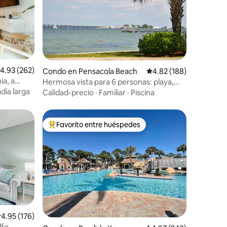
alificación promedio: 4.93 de 5, 262 reseñas
4.93 (262)
Condo en Pensacola Beach
Calificación promedio: 
4.82 (188)
ía, a
Hermosa vista para 6 personas: playa,
ica
piscina, muelle, amarre para
día larga
Calidad-precio
·
Familiar
·
Piscina
embarcaciones
Favorito entre huéspedes
rido
Favorito entre huéspedes preferido
alificación promedio: 4.95 de 5, 176 reseñas
4.95 (176)
lfo