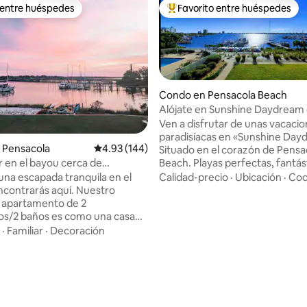
 entre huéspedes
Favorito entre huéspedes
 entre huéspedes
Favorito entre huéspedes prefe
Condo en Pensacola Beach
Alójate en Sunshine Daydream
Pensacola Beach
Ven a disfrutar de unas vacaci
4.95 de 5, 284 reseñas
paradisíacas en «Sunshine Da
 Pensacola
Calificación promedio: 4.93 de 5, 144 reseñas
4.93 (144)
Situado en el corazón de Pensa
Beach. Playas perfectas, fantás
 en el bayou cerca de
restaurantes/bares y tiendas a
ro de Pensacola
Calidad-precio
·
Ubicación
·
Coc
 una escapada tranquila en el
pasos de distancia. Disfruta de vistas
encontrarás aquí. Nuestro
prístinas de Little Sabine Bay d
 apartamento de 2
este magnífico apartamento r
os/2 baños es como una casa
¡Relájate en el balcón cubierto 
junto al mar en un entorno de
·
Familiar
·
Decoración
pies cuadrados y observa la pue
to. La relajante decoración
desde la mejor ubicación de la isl
 una hermosa vista desde el
complejo alberga una gran pisc
cen que nuestro hogar sea
climatizada, playa privada, sala 
 por dentro y por fuera.
ejercicios, muelle, ascensores 
de todas las comodidades del
de limpieza a tiempo completo.