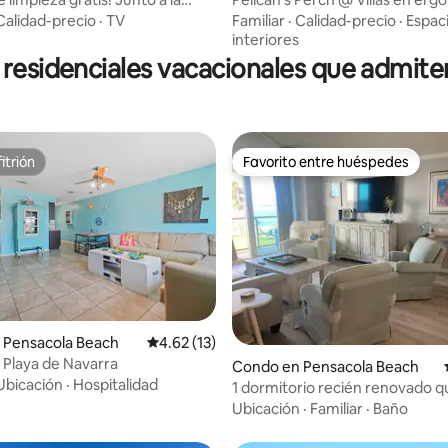
as a la piscina/cama king/jacuzzi
Calidad-precio
·
TV
Familiar
·
Calidad-precio
·
Espac
interiores
residenciales vacacionales que admit
itrión
Favorito entre huéspedes
itrión
Favorito entre huéspedes
 Pensacola Beach
Calificación promedio: 4.62 de 5, 13 reseñas
4.62 (13)
dio: 5 de 5, 4 reseñas
: Playa de Navarra
Condo en Pensacola Beach
Ubicación
·
Hospitalidad
1 dormitorio recién renovado 
mascotas
Ubicación
·
Familiar
·
Baño