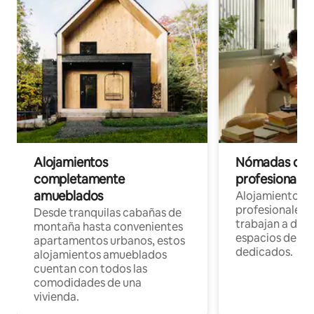
Alojamientos
Nómadas digit
completamente
profesionales 
amueblados
Alojamientos 
profesionales 
Desde tranquilas cabañas de
trabajan a dist
montaña hasta convenientes
espacios de tr
apartamentos urbanos, estos
dedicados.
alojamientos amueblados
cuentan con todos las
comodidades de una
vivienda.