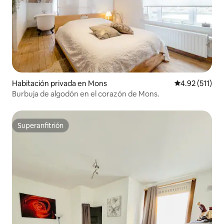
Habitación privada en Mons
Calificación p
4.92 (511)
Burbuja de algodón en el corazón de Mons.
Superanfitrión
Superanfitrión