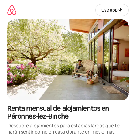
Omite
el
Use app
contenido
Renta mensual de alojamientos en
Péronnes-lez-Binche
Descubre alojamientos para estadías largas que te
harán sentir como en casa durante un mes o más.