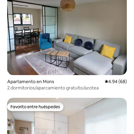
Apartamento en Mons
Calificación p
4.94 (68)
2 dormitorios/aparcamiento gratuito/azotea
Favorito entre huéspedes
Favorito entre huéspedes