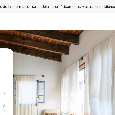
e de la información se tradujo automáticamente. 
Mostrar en el idioma
n las teclas de flecha hacia arriba y hacia abajo o explora con el tact