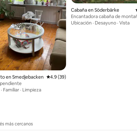
Cabaña en Söderbärke
Encantadora cabaña de montañ
io: 5 de 5, 28 reseñas
dos personas o una familia pe
Ubicación
·
Desayuno
·
Vista
nto en Smedjebacken
Calificación promedio: 4.9 de 5, 39 reseñas
4.9 (39)
ependiente
·
Familiar
·
Limpieza
erés más cercanos