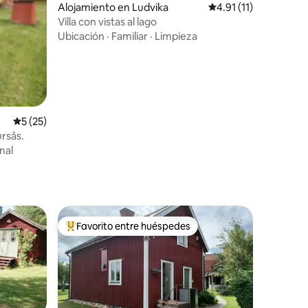
Alojamiento en Ludvika
Calificación promedio
4.91 (11)
Villa con vistas al lago
Ubicación
·
Familiar
·
Limpieza
Calificación promedio: 5 de 5, 25 reseñas
5 (25)
rsås.
nal
Favorito entre huéspedes
rido
Favorito entre huéspedes preferido