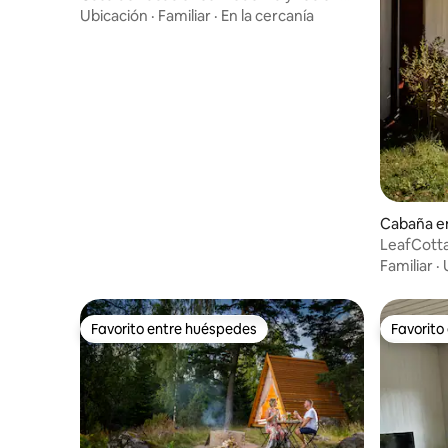
construida con vistas al lago, spa y sauna
Ubicación
·
Familiar
·
En la cercanía
Cabaña e
LeafCotta
de Romme
Familiar
·
Favorito entre huéspedes
Favorito
Favorito entre huéspedes
Favorito