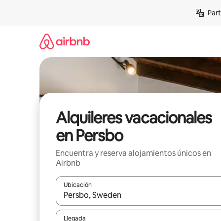
Omite
Part
el
contenido
Alquileres vacacionales
en Persbo
Encuentra y reserva alojamientos únicos en
Airbnb
Ubicación
Cuando los resultados estén disponibles, navega co
Llegada