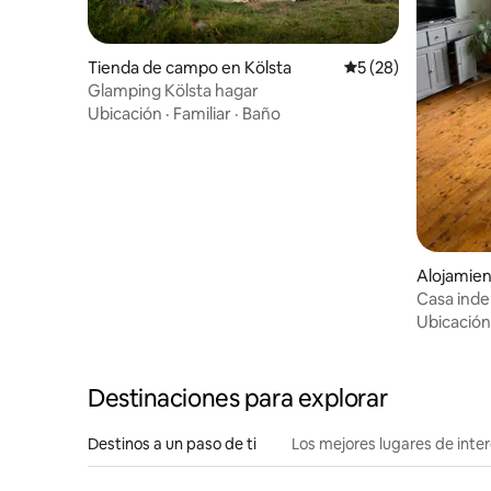
Tienda de campo en Kölsta
Calificación promed
5 (28)
Glamping Kölsta hagar
Ubicación
·
Familiar
·
Baño
Alojamie
Casa ind
Ubicación
Destinaciones para explorar
Destinos a un paso de ti
Los mejores lugares de int