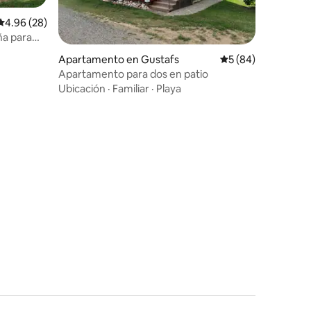
Calificación promedio: 4.96 de 5, 28 reseñas
4.96 (28)
a para
queña
Apartamento en Gustafs
Calificación promed
5 (84)
Apartamento para dos en patio
Ubicación
·
Familiar
·
Playa