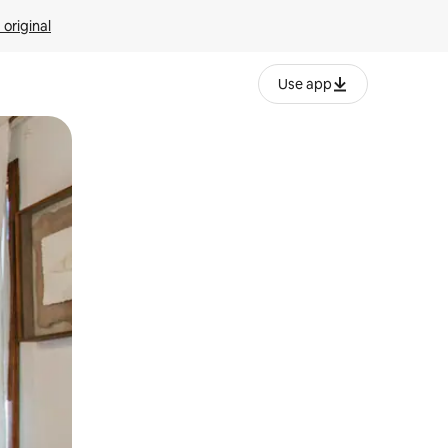
 original
Use app
o o desliza el dedo.