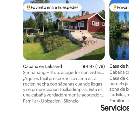
Favorito entre huéspedes
Favor
Favorito entre huéspedes preferido
Favorito
Casa de h
Cabaña en Leksand
Calificación promedio: 
4.97 (178)
ka
Cabaña co
Sunnanäng Hilltop: acogedor con vistas
lago, Ludv
fantásticas
Casa de c
¡Aquí es fácil prosperar! La cama está
parcela j
recién hecha con sábanas cuando llegas
zona de b
y se proporcionan toallas limpias. Esta es
Ludvika, a
una cabaña verdaderamente acogedora
hasta el área de
de 27 metros cuadrados (290 pies
Familiar
·
Familiar
·
Ubicación
·
Silencio
para pedir
cuadrados) con un baño y una cocina
Servicio
bosque jun
recientemente renovados, así como una
ejercicio con
terraza de 29 metros cuadrados (310 pies
destinos 
cuadrados) con una magnífica vista del
Dalarna. 
lago Siljan. La cabaña está ubicada en una