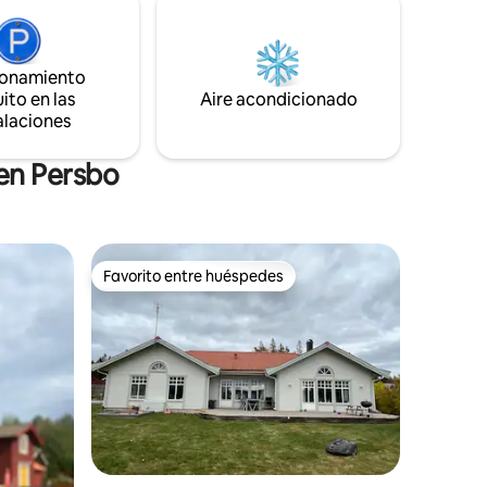
s para
está a unos 25 minutos en auto.
 un paseo
Proximidad a varias reservas naturales,
del sol de
incluida Gyllbergen. Centro comercial
Dome centro comercial a unos 20-25
ionamiento
Falun y a
minutos en coche.
ito en las
Aire acondicionado
alaciones
 en Persbo
Favorito entre huéspedes
rido
Favorito entre huéspedes