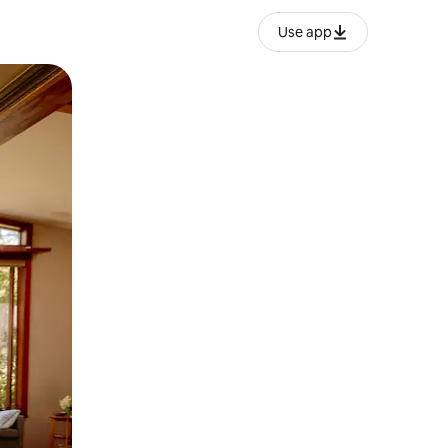
Use app
o o desliza el dedo.