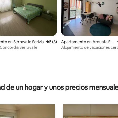
to en Serravalle Scrivia
Calificación promedio: 5 de 5, 3 reseñas
5 (3)
Apartamento en Arquata Scri
via
 Concordia Serravalle
Alojamiento de vacaciones cer
Serravalle
io: 5 de 5, 90 reseñas
 de un hogar y unos precios mensuale