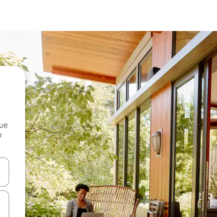
que
o
n las teclas de flecha hacia arriba y hacia abajo o explora con el tact