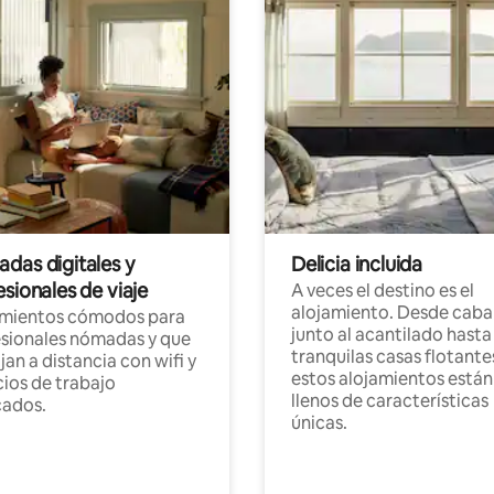
das digitales y
Delicia incluida
sionales de viaje
A veces el destino es el
alojamiento. Desde caba
amientos cómodos para
junto al acantilado hasta
sionales nómadas y que
tranquilas casas flotante
jan a distancia con wifi y
estos alojamientos están
ios de trabajo
llenos de características
cados.
únicas.