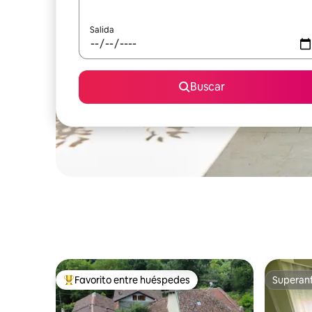
Salida
Buscar
Favorito entre huéspedes
Superanf
Favorito entre huéspedes preferido
Superanf