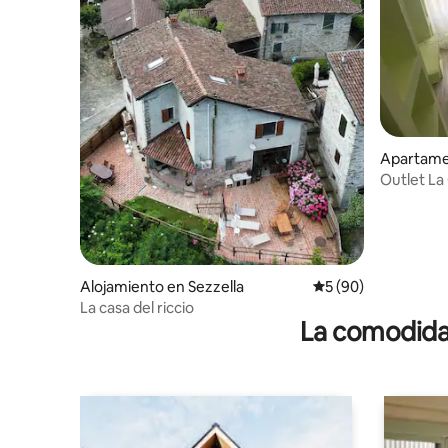
Apartamen
Outlet La
Alojamiento en Sezzella
Calificación promed
5 (90)
La casa del riccio
La comodidad