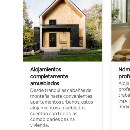
Alojamientos
Nóma
completamente
profe
amueblados
Aloj
profe
Desde tranquilas cabañas de
traba
montaña hasta convenientes
espac
apartamentos urbanos, estos
dedi
alojamientos amueblados
cuentan con todos las
comodidades de una
vivienda.