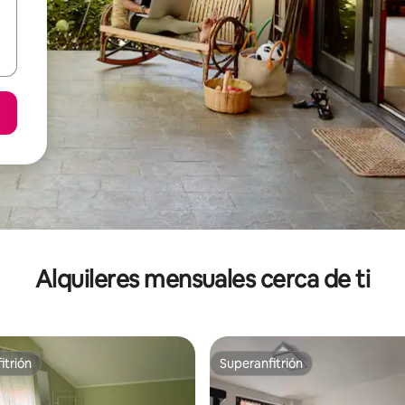
Alquileres mensuales cerca de ti
itrión
Superanfitrión
itrión
Superanfitrión