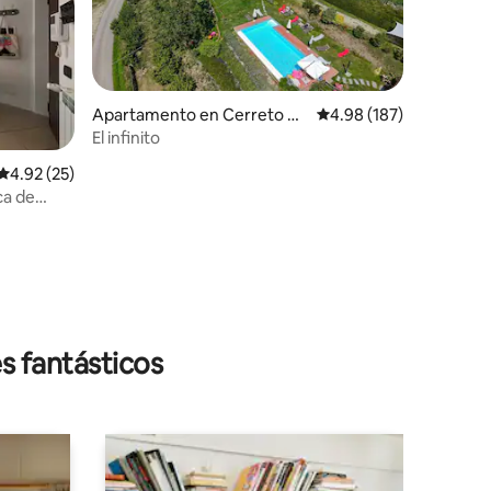
Apartamento en Cerreto di
Calificación promedio: 
4.98 (187)
Molo
El infinito
Calificación promedio: 4.92 de 5, 25 reseñas
4.92 (25)
ca de
s fantásticos