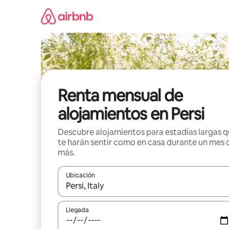
Omite
el
contenido
Renta mensual de
alojamientos en Persi
Descubre alojamientos para estadías largas 
te harán sentir como en casa durante un mes 
más.
Ubicación
Cuando los resultados estén disponibles, navega co
Llegada