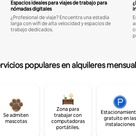
Espacios ideales para viajes de trabajo para
¿
nómadas digitales
i
¿Profesional de viaje? Encuentra una estadía
E
larga con wifi de alta velocidad y espacios de
a
trabajo dedicados.
c
p
rvicios populares en alquileres mensua
Zona para
Estacionamien
Se admiten
trabajar con
gratuito en la
mascotas
computadoras
instalaciones
portátiles.