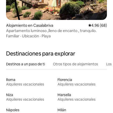
Alojamiento en Casalabriva
Calificación p
4.96 (68)
Apartamento luminoso ,lleno de encanto , tranquilo.
Familiar
·
Ubicación
·
Playa
Destinaciones para explorar
Destinos a un paso de ti
Otros tipos de alojamientos
Los 
Roma
Florencia
Alquileres vacacionales
Alquileres vacacionales
Niza
Marsella
Alquileres vacacionales
Alquileres vacacionales
Nápoles
Milán