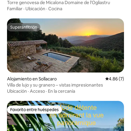
Torre genovesa de Micalona Domaine de l'Ogliastru
Familiar
·
Ubicación
·
Cocina
Superanfitrión
Superanfitrión
Alojamiento en Sollacaro
Calificación
4.86 (7)
Villa de lujo y su granero – vistas impresionantes
Ubicación
·
Acceso
·
En la cercanía
Favorito entre huéspedes
Favorito entre huéspedes