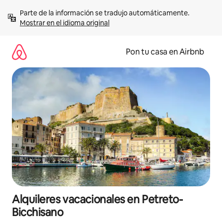
Omite
Parte de la información se tradujo automáticamente. 
el
Mostrar en el idioma original
contenido
Pon tu casa en Airbnb
Alquileres vacacionales en Petreto-
Bicchisano