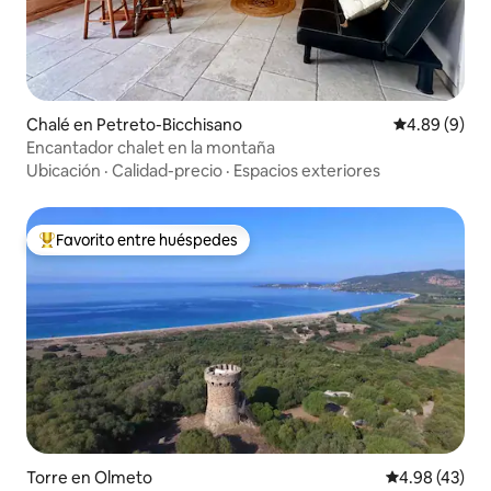
Chalé en Petreto-Bicchisano
Calificación 
4.89 (9)
Encantador chalet en la montaña
Ubicación
·
Calidad-precio
·
Espacios exteriores
Favorito entre huéspedes
Favorito entre huéspedes preferido
Torre en Olmeto
Calificación 
4.98 (43)