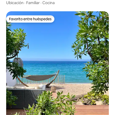
Ubicación
·
Familiar
·
Cocina
Favorito entre huéspedes
Favorito entre huéspedes