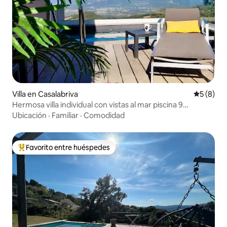
Villa en Casalabriva
Calificac
5 (8)
Hermosa villa individual con vistas al mar piscina 9
personas
Ubicación
·
Familiar
·
Comodidad
Favorito entre huéspedes
Favorito entre huéspedes preferido