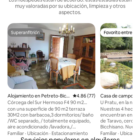
muy valoradas por su ubicación, limpieza y otros
aspectos.
Superanfitrión
Favorito entre h
Superanfitrión
Favorito entre h
Alojamiento en Petreto-Bicc
Calificación promedio: 4.86 de 
4.86 (77)
Casa de campo en
hisano
icchisano
Córcega del Sur Hermoso F4 90 m2
U Pratu, en la natu
alojamiento entero
Petru
con una superficie de 90 m2 terraza
Nuestras 4 hectáre
30M2 con barbacoa,3 dormitorios/ baño
encuentran en el 
/WC separado, / totalmente equipado,
de Taravo, cerca d
aire acondicionado /lavadora,/
Bicchisano. Nuestros cuatro bungalows
lavavajillas/ cuna,/ acceso wifi Situado en
de madera o nues
Familiar
·
Ubicación
·
Estacionamiento
Familiar
·
Ubicació
un hermoso pueblo del sur de Córcega,
Petru, todos cerca 