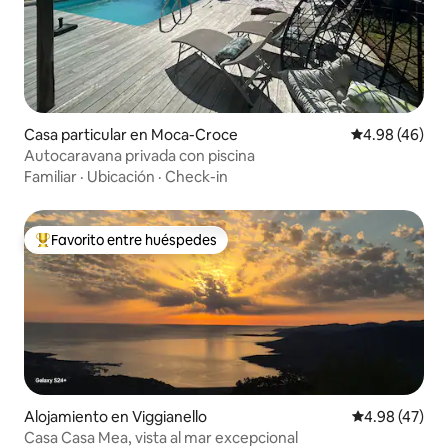
Casa particular en Moca-Croce
Calificación p
4.98 (46)
Autocaravana privada con piscina
Familiar
·
Ubicación
·
Check-in
Favorito entre huéspedes
Favorito entre huéspedes preferido
Alojamiento en Viggianello
Calificación 
4.98 (47)
Casa Casa Mea, vista al mar excepcional