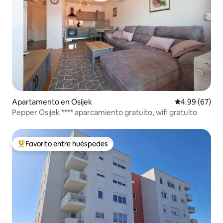
Apartamento en Osijek
Calificación p
4.99 (67)
Pepper Osijek **** aparcamiento gratuito, wifi gratuito
Favorito entre huéspedes
Favorito entre huéspedes preferido