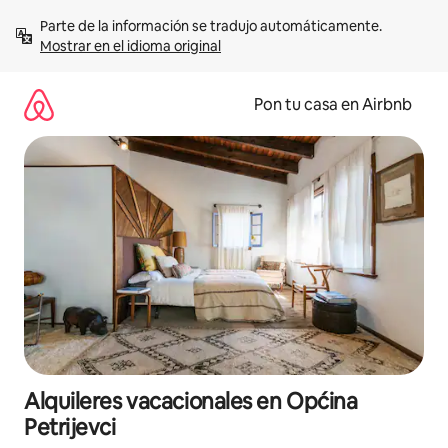
Omite
Parte de la información se tradujo automáticamente. 
el
Mostrar en el idioma original
contenido
Pon tu casa en Airbnb
Alquileres vacacionales en Općina
Petrijevci