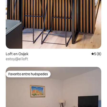
Loft en Osijek
Calificac
5 (8)
estoy@el loft
Favorito entre huéspedes
Favorito entre huéspedes