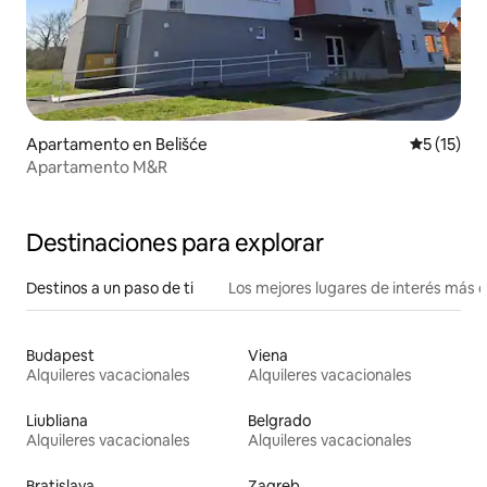
Apartamento en Belišće
Calificaci
5 (15)
Apartamento M&R
Destinaciones para explorar
Destinos a un paso de ti
Los mejores lugares de interés más 
Budapest
Viena
Alquileres vacacionales
Alquileres vacacionales
Liubliana
Belgrado
Alquileres vacacionales
Alquileres vacacionales
Bratislava
Zagreb