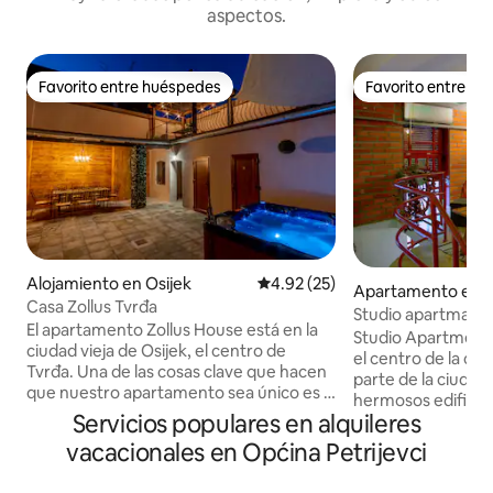
aspectos.
Favorito entre huéspedes
Favorito entre h
Favorito entre huéspedes
Favorito entre h
Alojamiento en Osijek
Calificación promedio: 4.92 de 
4.92 (25)
Apartamento en O
Casa Zollus Tvrđa
Studio apartman P
El apartamento Zollus House está en la
Studio Apartment 
ciudad vieja de Osijek, el centro de
el centro de la ciu
Tvrđa. Una de las cosas clave que hacen
parte de la ciudad
que nuestro apartamento sea único es la
hermosos edificio
privacidad, la comodidad y el tamaño de
Servicios populares en alquileres
lado de la calle d
toda la propiedad. Los huéspedes
parque con bancos 
vacacionales en Općina Petrijevci
pueden disfrutar de una zona de estar
Junto al Park Apa
bellamente decorada, que incluye la
Cadillac Cafe Bar