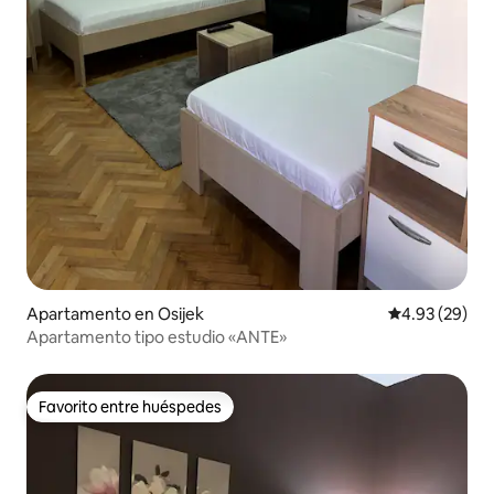
Apartamento en Osijek
Calificación p
4.93 (29)
Apartamento tipo estudio «ANTE»
Favorito entre huéspedes
Favorito entre huéspedes