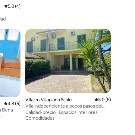
Calificación promedio: 5.0 de 5, 4 reseñas
5.0 (4)
dad
Villa en Villapiana Scalo
Calificación promed
5.0 (5)
Calificación promedio: 4.8 de 5, 5 reseñas
4.8 (5)
Villa independiente a pocos pasos del
a Elena
mar....
Calidad-precio
·
Espacios interiores
·
a
·
Comodidades