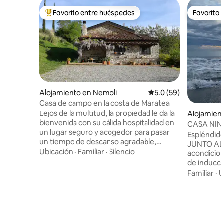
Favorito entre huéspedes
Favorito
Favorito entre huéspedes preferido
Favorito
Alojamiento en Nemoli
Calificación promedio
5.0 (59)
Casa de campo en la costa de Maratea
Lejos de la multitud, la propiedad le da la
Alojamient
bienvenida con su cálida hospitalidad en
CASA NI
un lugar seguro y acogedor para pasar
Espléndid
un tiempo de descanso agradable,
JUNTO AL 
manteniendo al mismo tiempo
Ubicación
·
Familiar
·
Silencio
acondicio
capacidades de trabajo eficientes y
de inducción Solución ideal par
remotas. Explora la verde región de
por su ubi
Familiar
·
Basilicata y su variedad de paisajes, desde
balnearios
la costa marítima hasta los antiguos
durante el
bosques del Parque Nacional del Pollino.
arena y u
Nuestra ubicación apta para artistas y
Por la no
músicos proporciona un conjunto básico
repleto de