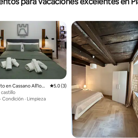
entos para vacaciones excelentes en Pi
to en Cassano All’Ioni
Calificación promedio: 5.0 de 5, 3 reseñas
5.0 (3)
 castillo
 4.84 de 5, 43 reseñas
·
Condición
·
Limpieza