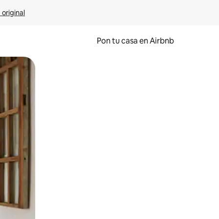
 original
Pon tu casa en Airbnb
o o desliza el dedo.