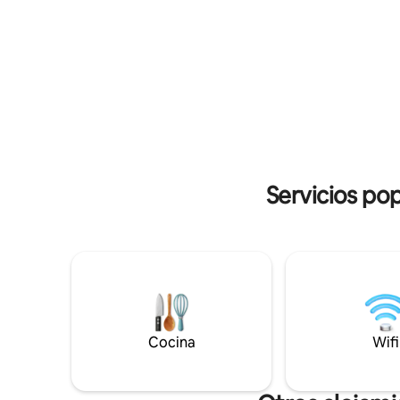
para la práctica musical, así como una
marítimo 
ubicación estratégica para recorridos en
restaurantes y ju
bicicleta. Cargador de vehículos
se llega a
eléctricos disponible bajo demanda.
de autobú
Italia.
Servicios pop
Cocina
Wifi