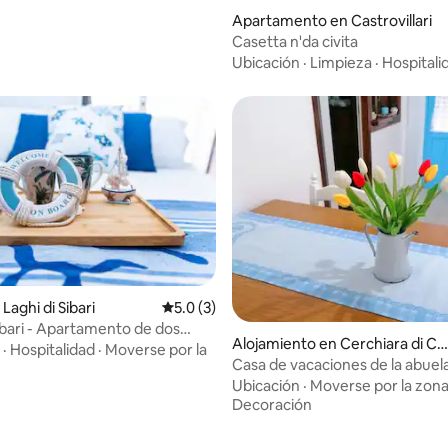
Apartamento en Castrovillari
Casetta n'da civita
Ubicación
·
Limpieza
·
Hospitali
o: 5.0 de 5, 5 reseñas
aghi di Sibari
Calificación promedio: 5.0 de 5, 3 reseñas
5.0 (3)
Sibari - Apartamento de dos
Alojamiento en Cerchiara di Cal
nes
·
Hospitalidad
·
Moverse por la
abria
Casa de vacaciones de la abuel
Ubicación
·
Moverse por la zon
Decoración