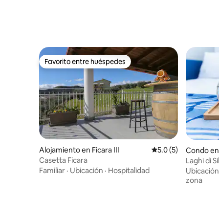
Favorito entre huéspedes
Favorito entre huéspedes
Alojamiento en Ficara III
Calificación promedi
5.0 (5)
Condo en L
Casetta Ficara
Laghi di 
habitacio
Familiar
·
Ubicación
·
Hospitalidad
Ubicación
zona