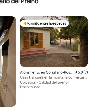
ano del Praino
Favorito entre huéspedes
Favorito entre huéspedes preferido
Alojamiento en Corigliano-Ross
Calificación promed
5.0 (7)
ano
Casa tranquila en la montaña con vistas
panorámicas al valle
Ubicación
·
Calidad del sueño
·
Hospitalidad