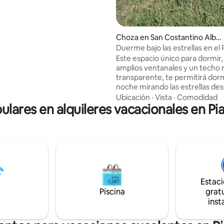
animado por bares,
egos. A 3 minutos a pie
l centro del pueblo y a la parada
s procedentes del norte de
Choza en San Costantino Alba
nese
Duerme bajo las estrellas en el
Nacional del Pollino
Este espacio único para dormir,
amplios ventanales y un techo r
transparente, te permitirá dorm
noche mirando las estrellas des
comodidad de tu cama. La habitación al
Ubicación
·
Vista
·
Comodidad
ulares en alquileres vacacionales en Pi
aire libre le permite disfrutar de
natural virgen durante el día y 
Situado a 15 minutos del pueblo,
refugio perfecto para explorar 
de senderismo y los pueblos local
habitación exterior está acom
un baño privado, con inodoro y
cocina dentro de la casa de la g
Estac
Piscina
gratu
inst