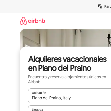
Omite
Part
el
contenido
Alquileres vacacionales
en Piano del Praino
Encuentra y reserva alojamientos únicos en
Airbnb
Ubicación
Cuando los resultados estén disponibles, navega co
Llegada