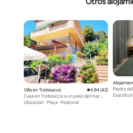
Otros alojami
Alojamien
o
Piedra del
Villa en Trebisacce
Calificación promedio:
4.84 (43)
Exactitud
Casa en Trebisacce a un paso del mar
azul
Ubicación
·
Playa
·
Peatonal