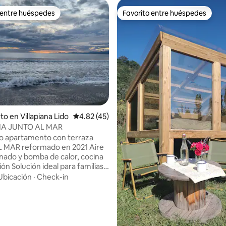
 entre huéspedes
Favorito entre huéspedes
 entre huéspedes
Favorito entre huéspedes
: 5.0 de 5, 59 reseñas
o en Villapiana Lido
Calificación promedio: 4.82 de 5, 45 reseñas
4.82 (45)
NA JUNTO AL MAR
o apartamento con terraza
MAR reformado en 2021 Aire
nado y bomba de calor, cocina
a familias,
cación junto al mar y los
Ubicación
·
Check-in
. La zona costera es tranquila
 día, con amplias playas de
n mar poco profundo y limpio.
che, ofrece un panorama
 color y folclore, y un paseo