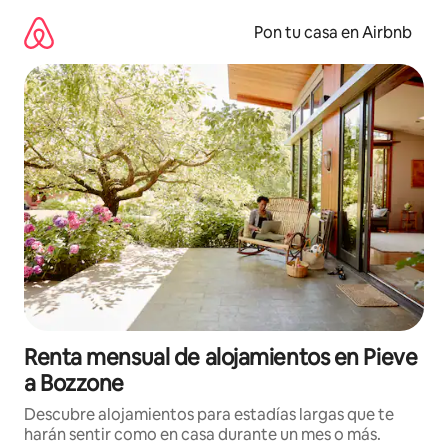
Omite
el
Pon tu casa en Airbnb
contenido
Renta mensual de alojamientos en Pieve
a Bozzone
Descubre alojamientos para estadías largas que te
harán sentir como en casa durante un mes o más.