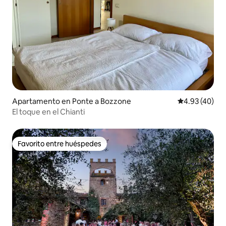
Apartamento en Ponte a Bozzone
Calificación 
4.93 (40)
El toque en el Chianti
Favorito entre huéspedes
Favorito entre huéspedes