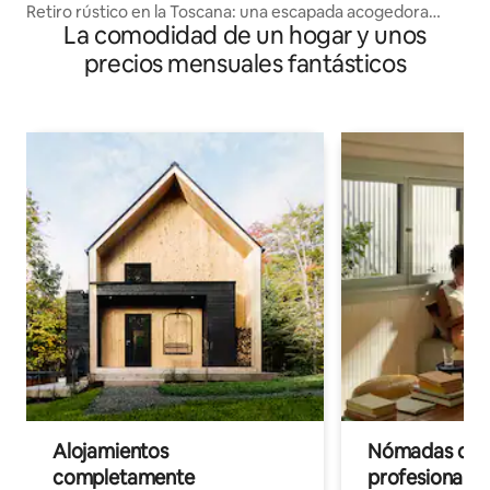
Retiro rústico en la Toscana: una escapada acogedora
La comodidad de un hogar y unos
cerca de Siena
precios mensuales fantásticos
Alojamientos
Nómadas digit
completamente
profesionales 