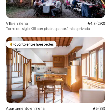
Villa en Siena
Calificación p
4.8 (292)
Torre del siglo XIII con piscina panorámica privada
Favorito entre huéspedes
Favorito entre huéspedes preferido
Apartamento en Siena
Calificaci
5 (38)