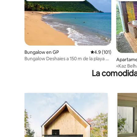
Bungalow en GP
Calificación promedio:
4.9 (101)
Bungalow Deshaies a 150 m de la playa de
Apartame
Grande Anse
«Kaz Belh
La comodidad
independi