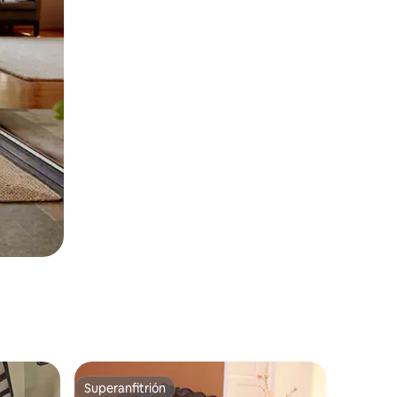
Superanfitrión
Superanfitrión