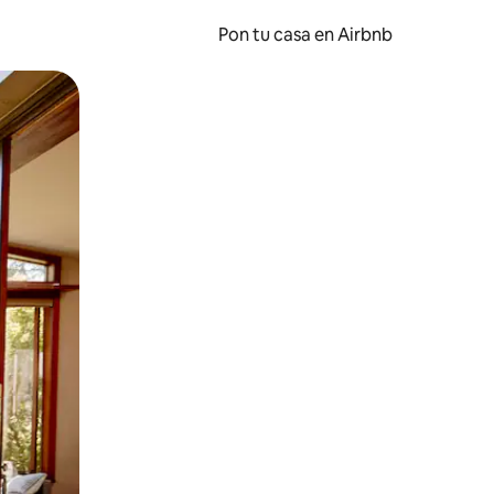
Pon tu casa en Airbnb
o o desliza el dedo.