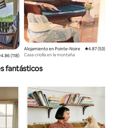
Alojamiento en Pointe-Noire
Calificación promedio:
4.87 (53)
Casa criolla en la montaña
alificación promedio: 4.86 de 5, 118 reseñas
4.86 (118)
s fantásticos