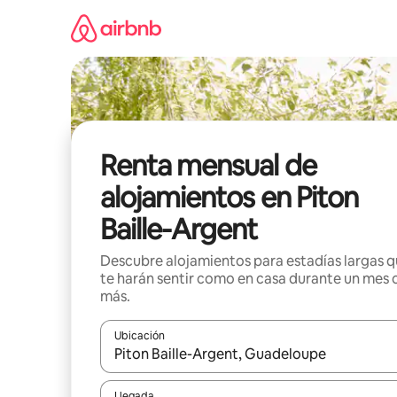
Omite
el
contenido
Renta mensual de
alojamientos en Piton
Baille-Argent
Descubre alojamientos para estadías largas 
te harán sentir como en casa durante un mes 
más.
Ubicación
Cuando los resultados estén disponibles, navega co
Llegada