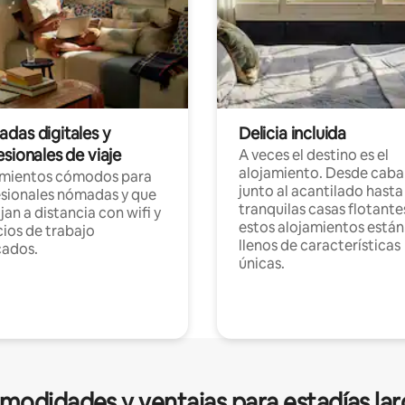
das digitales y
Delicia incluida
sionales de viaje
A veces el destino es el
alojamiento. Desde caba
amientos cómodos para
junto al acantilado hasta
sionales nómadas y que
tranquilas casas flotante
jan a distancia con wifi y
estos alojamientos están
ios de trabajo
llenos de características
cados.
únicas.
modidades y ventajas para estadías lar