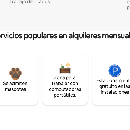
trabajo dedicados.
c
p
rvicios populares en alquileres mensua
Zona para
Estacionamien
Se admiten
trabajar con
gratuito en la
mascotas
computadoras
instalaciones
portátiles.