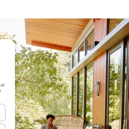
que
o
n las teclas de flecha hacia arriba y hacia abajo o explora con el tact