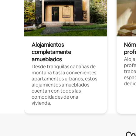
Alojamientos
Nóma
completamente
profe
amueblados
Aloj
profe
Desde tranquilas cabañas de
traba
montaña hasta convenientes
espac
apartamentos urbanos, estos
dedi
alojamientos amueblados
cuentan con todos las
comodidades de una
vivienda.
Co