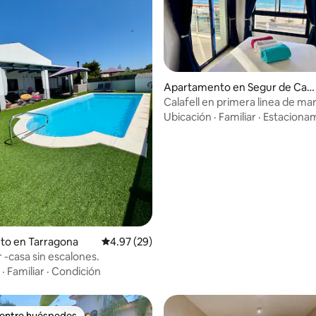
Apartamento en Segur de Cala
fell
Calafell en primera linea de ma
 4.79 de 5, 63 reseñas
piscina
Ubicación
·
Familiar
·
Estaciona
to en Tarragona
Calificación promedio: 4.97 de 5, 29 reseñas
4.97 (29)
 -casa sin escalones.
·
Familiar
·
Condición
 entre huéspedes