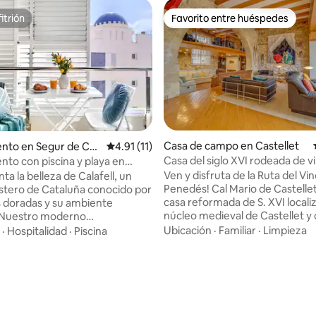
itrión
Favorito entre huéspedes
itrión
Favorito entre huéspedes
Casa de campo en Castellet
nto en Segur de Cal
Calificación promedio: 4.91 de 5, 11 reseñas
4.91 (11)
Casa del siglo XVI rodeada de 
to con piscina y playa en
Ven y disfruta de la Ruta del Vi
a la belleza de Calafell, un
Penedés! Cal Mario de Castelle
stero de Cataluña conocido por
casa reformada de S. XVI locali
s doradas y su ambiente
núcleo medieval de Castellet y 
. Nuestro moderno
sobre el embalse del Foix, el cu
to, a solo unos pasos de la
Ubicación
·
Familiar
·
Limpieza
·
Hospitalidad
·
Piscina
parte del Parque Natural del Foi
rece un refugio tranquilo con
zona vínicola del Penedés. Muy
servicios que necesitas.
espaciosa, es ideal para parejas
n la piscina de la azotea con
: 5.0 de 5, 14 reseñas
familias OFERTA ESPECIAL: reserva tu
antes vistas mediterráneas,
estadía durante una SEMANA y
para relajarte después de un día
15% de descuento en tu reserv
l. Con tiendas cercanas,