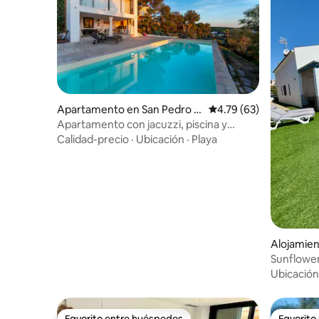
Apartamento en San Pedro d
Calificación promedio:
4.79 (63)
e Ribas
Apartamento con jacuzzi, piscina y
solárium
Calidad-precio
·
Ubicación
·
Playa
Alojamien
Sunflower
Ubicación
Favorito entre huéspedes
Favorito