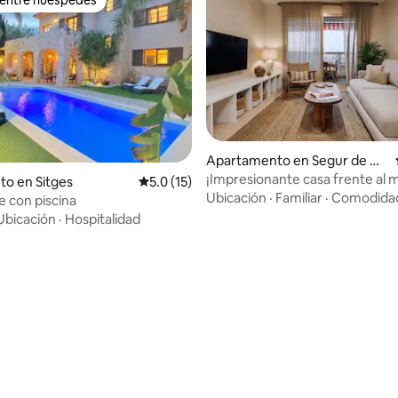
 entre huéspedes
Apartamento en Segur de Ca
lafell
¡Impresionante casa frente al 
 4.93 de 5, 41 reseñas
to en Sitges
Calificación promedio: 5.0 de 5, 15 reseñas
5.0 (15)
Ubicación
·
Familiar
·
Comodida
se con piscina
Ubicación
·
Hospitalidad