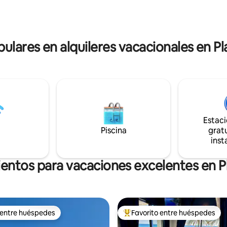
Reserva tu estancia durante un
es y fácil acceso a la estación
obtén un 25% de descuento en
odo está a tu alcance. ¡Disfruta
reservación
or de la Costa Dorada con
 y estilo!
pulares en alquileres vacacionales en Pl
Estac
Piscina
gratu
inst
entos para vacaciones excelentes en P
 entre huéspedes
Favorito entre huéspedes
 entre huéspedes
Favorito entre huéspedes prefe