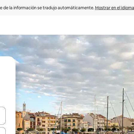
e de la información se tradujo automáticamente. 
Mostrar en el idioma
n las teclas de flecha hacia arriba y hacia abajo o explora con el tact