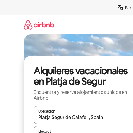
Omite
Part
el
contenido
Alquileres vacacionales
en Platja de Segur
Encuentra y reserva alojamientos únicos en
Airbnb
Ubicación
Cuando los resultados estén disponibles, navega co
Llegada