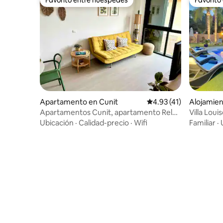
Favorito entre huéspedes
Favorito
Apartamento en Cunit
Calificación promedio:
4.93 (41)
Alojamien
Apartamentos Cunit, apartamento Relax
Villa Loui
& Beach
Ubicación
·
Calidad-precio
·
Wifi
Familiar
·