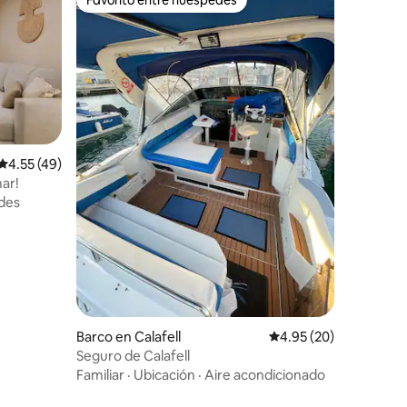
Favorito entre huéspedes
Calificación promedio: 4.55 de 5, 49 reseñas
4.55 (49)
mar!
des
Barco en Calafell
Calificación promedio:
4.95 (20)
Seguro de Calafell
Familiar
·
Ubicación
·
Aire acondicionado