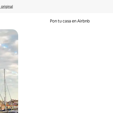
 original
Pon tu casa en Airbnb
o o desliza el dedo.