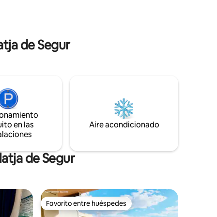
 MES y
Totalmente equipado,a 350 m de la
 tu
Estacion de tren de Segur de Calafell y de
todos los restaurantes y del Port.Ven a
disfrutar de las playas de arena dorada
atja de Segur
que te ofrece Segur de Calafell y de la
tranquilidad de Turquesa Apartment.
ionamiento
ito en las
Aire acondicionado
alaciones
latja de Segur
Favorito entre huéspedes
rido
Favorito entre huéspedes