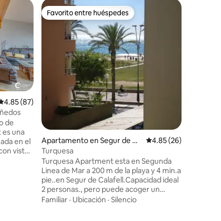
Alojamie
Favorito entre huéspedes
Superanf
Favorito entre huéspedes
Superanf
fell
[Costa D
casa nuev
Preciosa 
solo 30 m
Tarragona, en tren 
solo 10 m
esta acog
Calidad-
familia 
exterior
un café e
el amanec
Calificación promedio: 4.85 de 5, 87 reseñas
4.85 (87)
buen libr
viñedos
turístico. La casa es completamente
no de
exterior 
t es una
planta ba
Apartamento en Segur de Ca
Calificación promedio:
4.85 (26)
zada en el
jardín pr
lafell
con vistas
Turquesa
al forma
Turquesa Apartment esta en Segunda
x y de la
Linea de Mar a 200 m de la playa y 4 min.a
pie..en Segur de Calafell.Capacidad ideal
, grupos y
2 personas., pero puede acoger un
maximo de 3 personas si se trata de
Familiar
·
Ubicación
·
Silencio
 obtén un
pocos dias al tener un sofa cama de
ación
apertura italiana comodo en el salon.