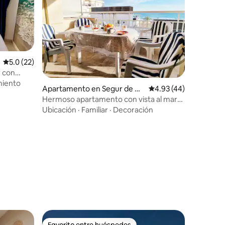
Calificación promedio: 5.0 de 5, 22 reseñas
5.0 (22)
r con
miento
Apartamento en Segur de Ca
Calificación promedio:
4.93 (44)
lafell
Hermoso apartamento con vista al mar
Beavista
Ubicación
·
Familiar
·
Decoración
Favorito entre huéspedes