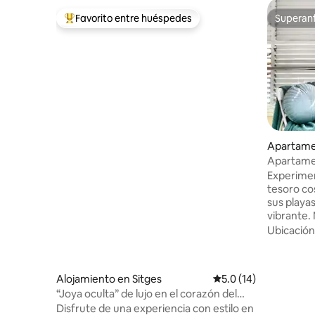
Favorito entre huéspedes
Superanf
Favorito entre huéspedes preferido
Superanf
Apartame
afell
Apartamen
Calafell
Experiment
tesoro co
sus playa
vibrante
apartamen
Ubicación
playa, of
todos los 
Relájate e
Alojamiento en Sitges
Calificación promedio
5.0 (14)
impresion
“Joya oculta” de lujo en el corazón del
perfecta 
casco antiguo, con capacidad para
Disfrute de una experiencia con estilo en
bajo el so