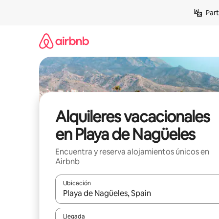
Omite
Part
el
contenido
Alquileres vacacionales
en Playa de Nagüeles
Encuentra y reserva alojamientos únicos en
Airbnb
Ubicación
Cuando los resultados estén disponibles, navega co
Llegada