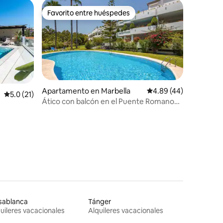
Favorito entre huéspedes
rido
Favorito entre huéspedes
Apartamento en Marbella
Calificación promedio:
4.89 (44)
Calificación promedio: 5.0 de 5, 21 reseñas
5.0 (21)
Ático con balcón en el Puente Romano
con vistas al mar
sablanca
Tánger
uileres vacacionales
Alquileres vacacionales