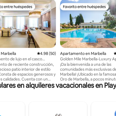
ito entre huéspedes
Favorito entre huéspedes
 entre huéspedes preferido
Favorito entre huéspedes
 5.0 de 5, 194 reseñas
 Marbella
Calificación promedio: 4.98 de 5, 50 reseñas
4.98 (50)
Apartamento en Marbella
C
nto de lujo en el casco
Golden Mile Marbella-Luxury 
 Marbella, Seis Lun...
to de reciente construcción,
¡Da la bienvenida a una de las
cioso patio interior de estilo
comunidades más exclusivas d
Consta de espacios generosos y
Marbella! ¡Ubicado en la famosa
dades. Cuenta con un
Oro de Marbella, a pocos minut
lares en alquileres vacacionales en Pl
 y un baño, y ofrece la
playa, Marbella Club+Puente R
ad de añadir dos camas
mejores restaurantes, Puerto B
as. Ubicado en la primera planta
y mucho más! ¡Este lujoso+mo
io, dispone de tres grandes
dormitorios y 2 baños, cocina cu
 lo que lo hace muy luminoso.
terrazas, terrazas, terrazas, air
tamento tipo loft es amplio,
acondicionado, aire acondicion
y acogedor. El gran salón
acabados de diseño! Este apar