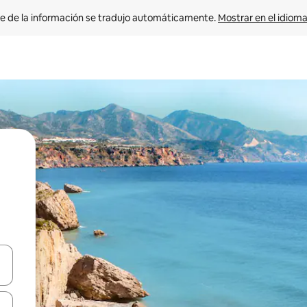
e de la información se tradujo automáticamente. 
Mostrar en el idioma
n las teclas de flecha hacia arriba y hacia abajo o explora con el tact