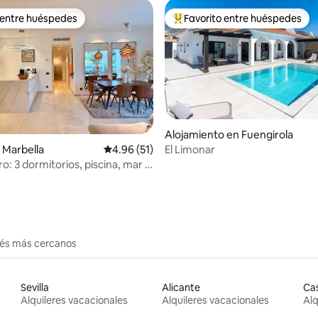
 entre huéspedes
Favorito entre huéspedes
 entre huéspedes
Favorito entre huéspedes prefe
Alojamiento en Fuengirola
 4.92 de 5, 13 reseñas
 Marbella
Calificación promedio: 4.96 de 5, 51 reseñas
4.96 (51)
El Limonar
ro: 3 dormitorios, piscina, mar y
ardín
erés más cercanos
Sevilla
Alicante
Ca
Alquileres vacacionales
Alquileres vacacionales
Alq