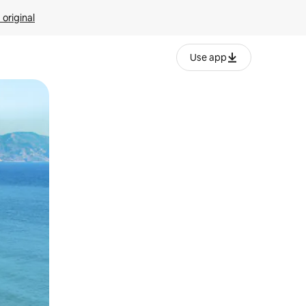
 original
Use app
o o desliza el dedo.