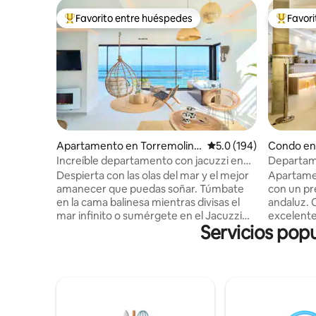
Favorito entre huéspedes
Favor
Favorito entre huéspedes preferido
Favorito
Apartamento en Torremolino
Calificación promedio:
5.0 (194)
Condo en
s
Increíble departamento con jacuzzi en
Departame
Savanna Beach
antiguo de
Despierta con las olas del mar y el mejor
Apartamen
amanecer que puedas soñar. Túmbate
con un pre
en la cama balinesa mientras divisas el
andaluz. 
mar infinito o sumérgete en el Jacuzzi
excelentes cali
Servicios popu
climatizado mientras te tomas una copa
dormitorio
de cava. El Savanna Beach está pensado
posibilid
para pasar unas vacaciones relajantes en
supletori
un lugar mágico y con encanto. El
del edific
Savanna Beach es un lugar mágico,
balcones,
decorado con mucho encanto y con
Este apar
todo lujo de detalles. Decorado en un
luminoso 