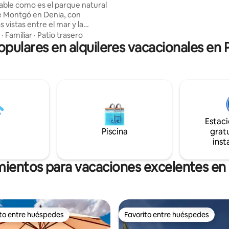
ble como es el parque natural
huéspedes una estancia cómod
agradable, ideal para grupos y f
s vistas entre el mar y la
La casa es un oasis de paz.
·
Familiar
·
Patio trasero
populares en alquileres vacacionales en
ilómetros de playas de
e practicar todo tipo
es naúticos y desde la casa se
cer excursiones a la montaña.
a también hay folletos con todas
dades deportivas y culturales.
á declarada ciudad creativa de
nomía por la Unesco.
Estac
Piscina
gratu
inst
mientos para vacaciones excelentes e
ito entre huéspedes
Favorito entre huéspedes
 entre huéspedes preferido
Favorito entre huéspedes