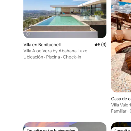
Villa en Benitachell
Calificación prome
5 (3)
Villa Aloe Vera by Abahana Luxe
Ubicación
·
Piscina
·
Check-in
Casa de 
Villa Vale
privada 1
Familiar
·
Favorito entre huéspedes
Favorito