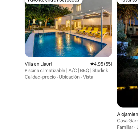
Favorito entre huéspedes
Favorito
Villa en Llaurí
Calificación promedio:
4.95 (55)
Piscina climatizable | A/C | BBQ | Starlink
Calidad-precio
·
Ubicación
·
Vista
Alojamien
Casa Garr
Familiar
·