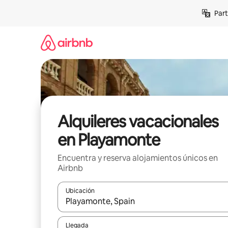
Omite
Part
el
contenido
Alquileres vacacionales
en Playamonte
Encuentra y reserva alojamientos únicos en
Airbnb
Ubicación
Cuando los resultados estén disponibles, navega co
Llegada