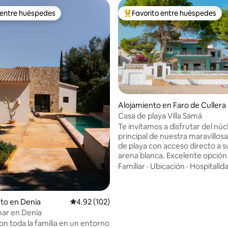
 entre huéspedes
Favorito entre huéspedes
 entre huéspedes
Favorito entre huéspedes prefe
Alojamiento en Faro de Cullera
Casa de playa Villa Samá
4.91 de 5, 146 reseñas
Te invitamos a disfrutar del núc
principal de nuestra maravillosa v
de playa con acceso directo a s
arena blanca. Excelente opción
dejar atrás la rutina y conectar 
Familiar
·
Ubicación
·
Hospitalid
naturaleza en un lugar seguro 
tranquilo. Decimos que el jardí
nuestra villa es la encantadora,
to en Denia
Calificación promedio: 4.92 de 5, 102 reseñas
4.92 (102)
y familiar playa Los Olivos. Do
 mar en Denia
disfrutar unas vacaciones sin 
da la familia en un entorno
de desplazarte. Ofrecemos a n