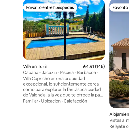
Favorito entre huéspedes
Favorito
Favorito entre huéspedes
Favorito
Villa en Turís
Calificación promedio: 
4.91 (146)
Cabaña - Jacuzzi - Piscina - Barbacoa -
Valencia a 35 min
Villa Capricho es una propiedad
excepcional, lo suficientemente cerca
como para explorar la fantástica ciudad
de Valencia, a la vez que te ofrece la paz
y la tranquilidad de la campiña española.
Familiar
·
Ubicación
·
Calefacción
Situada a 35 minutos de Valencia, a 30
minutos del aeropuerto y a 10-15 minutos
Alojamien
de las ciudades locales de Turis y
Vistas al
Montserrat, donde puedes encontrar
Relájate con to
muchos supermercados, bares,