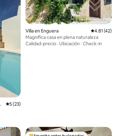
Villa en Enguera
Calificación promedio
4.81 (42)
Magnífica casa en plena naturaleza
Calidad-precio
·
Ubicación
·
Check-in
ad
Calificación promedio: 5 de 5, 23 reseñas
5 (23)
Favorito entre huéspedes