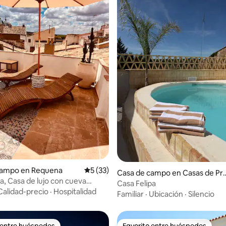
dio: 5 de 5, 3 reseñas
campo en Requena
Calificación promedio: 5 de 5, 33 reseñas
5 (33)
Casa de campo en Casas de Pr
ria, Casa de lujo con cueva
as
Casa Felipa
748
Calidad-precio
·
Hospitalidad
Familiar
·
Ubicación
·
Silencio
 entre huéspedes
Favorito entre huéspedes