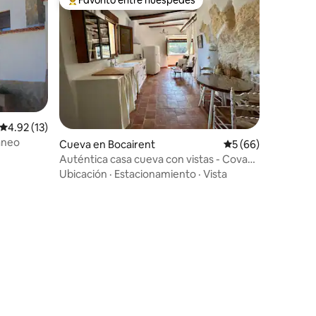
Favorito entre huéspedes preferido
Calificación promedio: 4.92 de 5, 13 reseñas
4.92 (13)
áneo
Cueva en Bocairent
Calificación promed
5 (66)
Auténtica casa cueva con vistas - Cova
L'Aljub
Ubicación
·
Estacionamiento
·
Vista