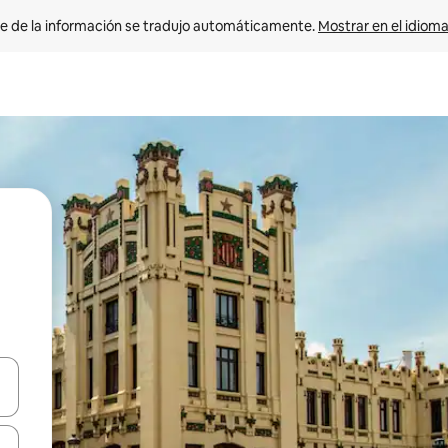
e de la información se tradujo automáticamente. 
Mostrar en el idioma
n las teclas de flecha hacia arriba y hacia abajo o explora con el tact