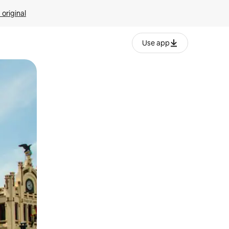
 original
Use app
o o desliza el dedo.