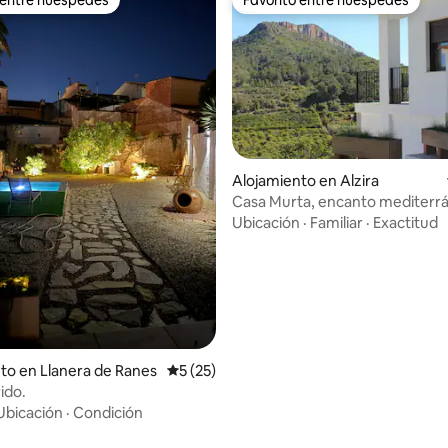
 entre huéspedes
Favorito entre huéspedes
Alojamiento en Alzira
Casa Murta, encanto mediterr
 4.95 de 5, 55 reseñas
Ubicación
·
Familiar
·
Exactitud
to en Llanera de Ranes
Calificación promedio: 5 de 5, 25 reseñas
5 (25)
ido.
Ubicación
·
Condición