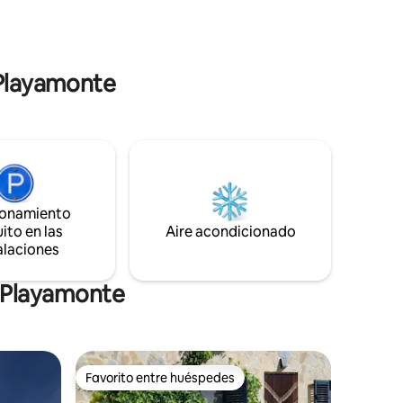
a y
vehículo para desplazarse, incluso
amilias.
acceder al punto de recogida de basura.
 Playamonte
ionamiento
ito en las
Aire acondicionado
alaciones
n Playamonte
Favorito entre huéspedes
Favorito entre huéspedes