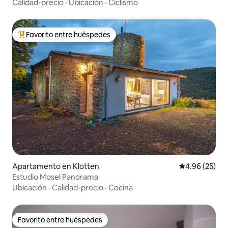
Calidad-precio
·
Ubicación
·
Ciclismo
Favorito entre huéspedes
Favorito entre huéspedes preferido
Apartamento en Klotten
Calificación p
4.96 (25)
Estudio Mosel Panorama
Ubicación
·
Calidad-precio
·
Cocina
Favorito entre huéspedes
Favorito entre huéspedes