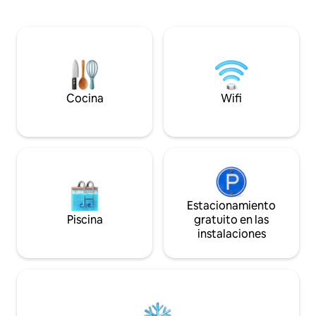
al campo, perfecto para familias, parejas
comodidad y la te
o amantes de la naturaleza. A pocos
de 500 Mbps en tod
minutos de Wittlich, la región de Mosel o
la transmisión y e
el carril bici Maare-Mosel. Aparcamiento
preocupaciones.
en la casa. Toda la propiedad está
completamente amueblada, hay una
barbacoa disponible.
Cocina
Wifi
Estacionamiento
Piscina
gratuito en las
instalaciones