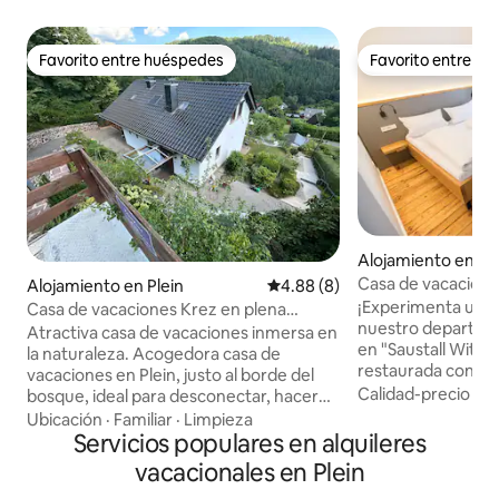
Favorito entre huéspedes
Favorito entre h
Favorito entre huéspedes
Favorito entre h
Alojamiento en Wit
Casa de vacaciones
Alojamiento en Plein
Calificación promedio: 4.88 de
4.88 (8)
Mosel - Aparcamie
¡Experimenta una e
Casa de vacaciones Krez en plena
nuestro departame
naturaleza
Atractiva casa de vacaciones inmersa en
en "Saustall Wittli
la naturaleza. Acogedora casa de
restaurada con his
vacaciones en Plein, justo al borde del
reconvertido comb
Calidad-precio
·
Ub
bosque, ideal para desconectar, hacer
con servicios mod
senderismo y relajarse. Para un máximo
Ubicación
·
Familiar
·
Limpieza
alojamiento acoge
de 4 personas con dormitorio, cocina,
Servicios populares en alquileres
un máximo de 4 hu
baño, sala de estar y wifi. Gran jardín con
vacacionales en Plein
de tres pisos dise
balcón, dos hamacas y hermosas vistas
con un enfoque en 