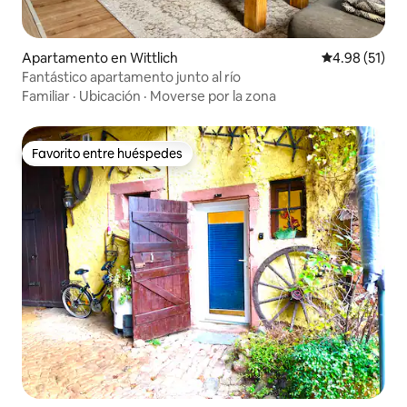
Apartamento en Wittlich
Calificación 
4.98 (51)
Fantástico apartamento junto al río
Familiar
·
Ubicación
·
Moverse por la zona
Favorito entre huéspedes
Favorito entre huéspedes