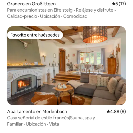
Granero en Großlittgen
Calificaci
5 (17)
Para excursionistas en Eifelsteig • Relájese y disfrute •
Calidad-precio
·
Ubicación
·
Comodidad
Favorito entre huéspedes
Favorito entre huéspedes
Apartamento en Mürlenbach
Calificación 
4.88 (8)
Casa señorial de estilo francés|Sauna, spa y
relajación|Chminey
Familiar
·
Ubicación
·
Vista