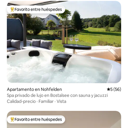
Favorito entre huéspedes
Favorito entre huéspedes preferido
Apartamento en Nohfelden
Calificaci
5 (56)
Spa privado de lujo en Bostalsee con sauna y jacuzzi
Calidad-precio
·
Familiar
·
Vista
Favorito entre huéspedes
Favorito entre huéspedes preferido