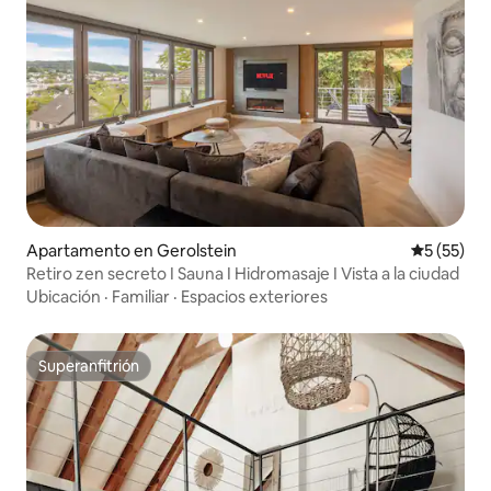
Apartamento en Gerolstein
Calificaci
5 (55)
Retiro zen secreto I Sauna I Hidromasaje I Vista a la ciudad
Ubicación
·
Familiar
·
Espacios exteriores
Superanfitrión
Superanfitrión