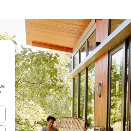
que
o
n las teclas de flecha hacia arriba y hacia abajo o explora con el tact