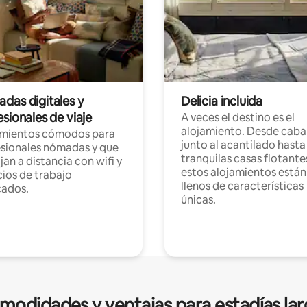
das digitales y
Delicia incluida
sionales de viaje
A veces el destino es el
alojamiento. Desde caba
amientos cómodos para
junto al acantilado hasta
sionales nómadas y que
tranquilas casas flotante
jan a distancia con wifi y
estos alojamientos están
ios de trabajo
llenos de características
cados.
únicas.
modidades y ventajas para estadías lar