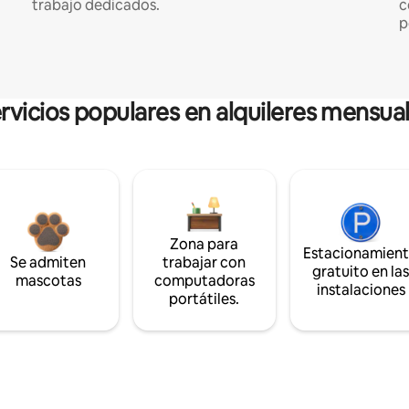
trabajo dedicados.
c
p
rvicios populares en alquileres mensua
Zona para
Estacionamien
Se admiten
trabajar con
gratuito en la
mascotas
computadoras
instalaciones
portátiles.