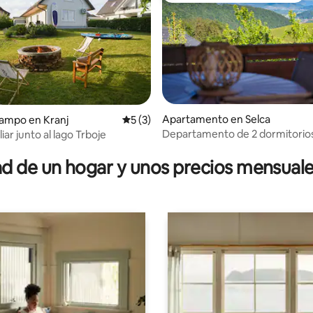
Apartamento en Selca
ampo en Kranj
Calificación promedio: 5 de 5, 3 reseñas
5 (3)
Departamento de 2 dormitorios
iar junto al lago Trboje
 4.97 de 5, 64 reseñas
Thomas - vista increíble
 de un hogar y unos precios mensuale