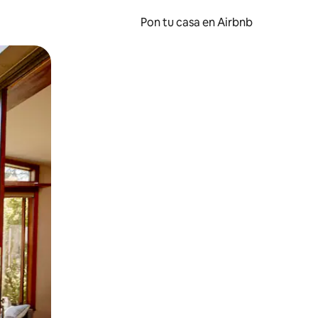
Pon tu casa en Airbnb
o o desliza el dedo.