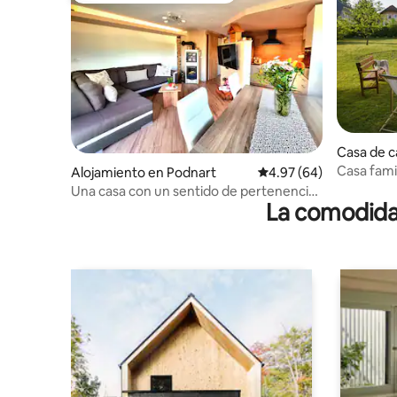
Casa de c
Casa famil
Alojamiento en Podnart
Calificación promedio:
4.97 (64)
Una casa con un sentido de pertenencia
La comodidad
y vista de las colinas.