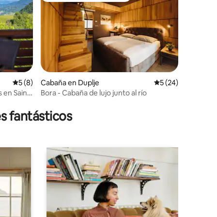
Calificación promedio: 5 de 5, 8 reseñas
5 (8)
Cabaña en Duplje
Calificación promed
5 (24)
 en Saint
Bora - Cabaña de lujo junto al río
s fantásticos