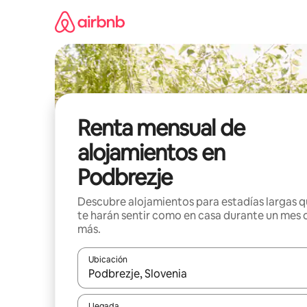
Omite
el
contenido
Renta mensual de
alojamientos en
Podbrezje
Descubre alojamientos para estadías largas 
te harán sentir como en casa durante un mes 
más.
Ubicación
Cuando los resultados estén disponibles, navega co
Llegada