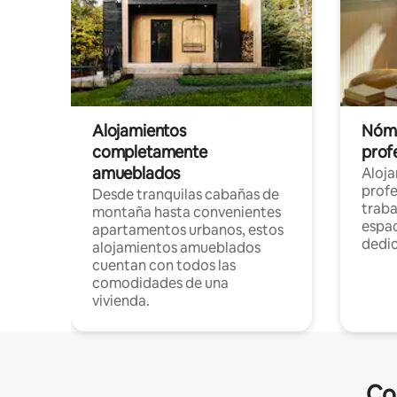
Alojamientos
Nóma
completamente
profe
amueblados
Aloj
profe
Desde tranquilas cabañas de
traba
montaña hasta convenientes
espac
apartamentos urbanos, estos
dedi
alojamientos amueblados
cuentan con todos las
comodidades de una
vivienda.
Co