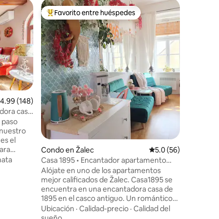
Minicasa 
Favorito entre huéspedes
Superanf
rido
Favorito entre huéspedes preferido
Superanf
ski dolini
Hillside
¡Te damo
Completa
2024, est
compartir
un entorn
Familiar
·
relajante
mientras
protegido. Sumérgete en la natur
alificación promedio: 4.99 de 5, 148 reseñas
4.99 (148)
relájate 
edora casa
convenie
n paso
varias at
 nuestro
base perf
es el
impresion
para
cultura d
Condo en Žalec
Calificación promedio
5.0 (56)
lado de la
escapada
ata
Casa 1895 • Encantador apartamento
hes
boutique con alma
Alójate en uno de los apartamentos
se el
mejor calificados de Žalec. Casa1895 se
ba, dibuje,
encuentra en una encantadora casa de
de la
1895 en el casco antiguo. Un romántico
: camine,
apartamento vintage a pocos pasos del
Ubicación
·
Calidad-precio
·
Calidad del
famoso Fuente de cerveza Green Gold.
sueño