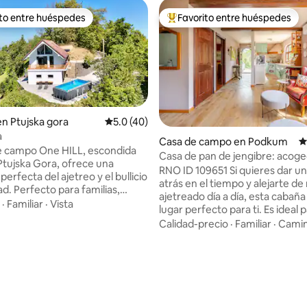
ito entre huéspedes
Favorito entre huéspedes
 entre huéspedes preferido
Favorito entre huéspedes prefe
en Ptujska gora
Calificación promedio: 5.0 de 5, 40 reseñas
5.0 (40)
a
Casa de campo en Podkum
C
o: 5.0 de 5, 7 reseñas
e campo One HILL, escondida
Casa de pan de jengibre: acog
Ptujska Gora, ofrece una
de campo
RNO ID 109651 Si quieres dar u
erfecta del ajetreo y el bullicio
atrás en el tiempo y alejarte de
ad. Perfecto para familias,
ajetreado día a día, esta cabaña 
Por la mañana te
·
Familiar
·
Vista
lugar perfecto para ti. Es ideal 
 con el canto de los pájaros y
disfrutar y explorar el hermoso 
Calidad-precio
·
Familiar
·
Camin
che te relajas con una copa de
naturaleza antes de pasar noc
 y una hermosa vista. Los
relajantes junto al fuego. Tóme
es invitan a hacer senderismo y
tiempo para relajarse: lea, escri
para relajarse o disfrutar de un
piense o simplemente disfrute 
io activo. En las
compañía o manténgase activo
ones hay balnearios termales,
ande en bicicleta. La casa de campo
turales y la Basílica de Nuestra