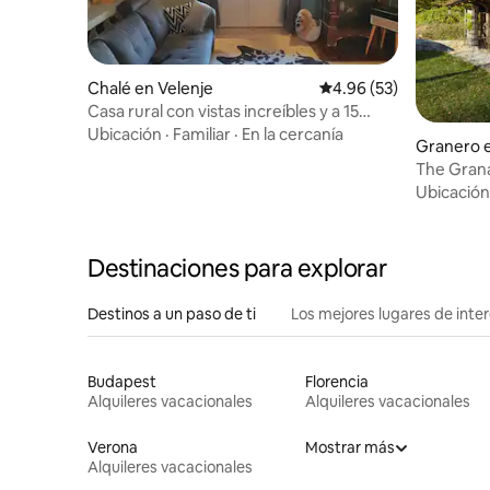
Chalé en Velenje
Calificación promedio:
4.96 (53)
Casa rural con vistas increíbles y a 15
minutos en coche del lago
Ubicación
·
Familiar
·
En la cercanía
Granero 
The Grana
Ubicación
Destinaciones para explorar
Destinos a un paso de ti
Los mejores lugares de int
Budapest
Florencia
Alquileres vacacionales
Alquileres vacacionales
Verona
Mostrar más
Alquileres vacacionales