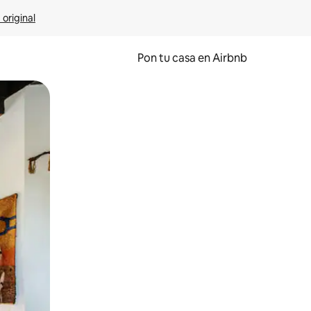
 original
Pon tu casa en Airbnb
o o desliza el dedo.