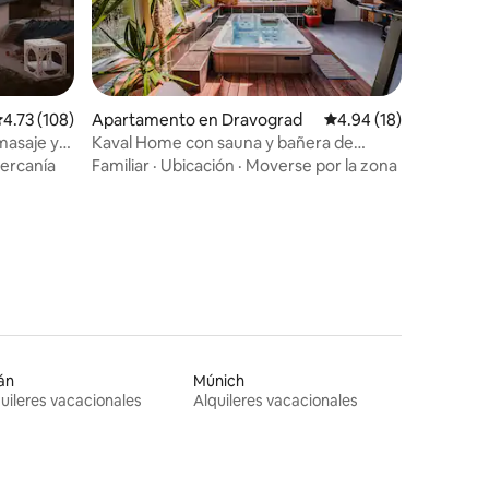
alificación promedio: 4.73 de 5, 108 reseñas
4.73 (108)
Apartamento en Dravograd
Calificación promedio:
4.94 (18)
masaje y
Kaval Home con sauna y bañera de
hidromasaje gratuitas en el sitio
cercanía
Familiar
·
Ubicación
·
Moverse por la zona
án
Múnich
uileres vacacionales
Alquileres vacacionales