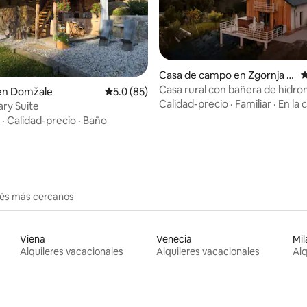
 4.96 de 5, 53 reseñas
Casa de campo en Zgornja K
C
ungota
Casa rural con bañera de hidro
en Domžale
Calificación promedio: 5.0 de 5, 85 reseñas
5.0 (85)
sauna
Calidad-precio
·
Familiar
·
En la 
ry Suite
·
Calidad-precio
·
Baño
erés más cercanos
Viena
Venecia
Mil
Alquileres vacacionales
Alquileres vacacionales
Alq