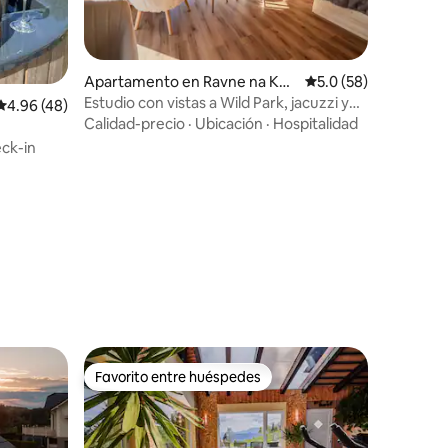
Apartamento en Ravne na Kor
Calificación promedio
5.0 (58)
oškem
Estudio con vistas a Wild Park, jacuzzi y
Calificación promedio: 4.96 de 5, 48 reseñas
4.96 (48)
sauna
Calidad-precio
·
Ubicación
·
Hospitalidad
ck-in
Favorito entre huéspedes
Favorito entre huéspedes