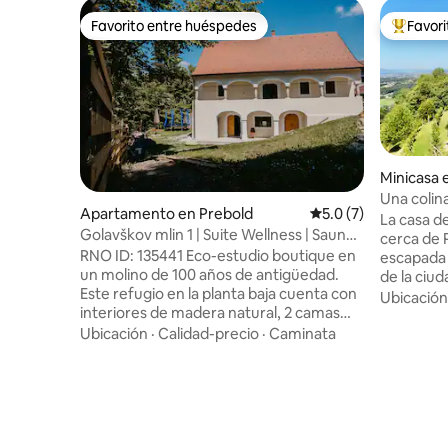
Favorito entre huéspedes
Favor
Favorito entre huéspedes
Favorito
Minicasa 
Una colin
Apartamento en Prebold
Calificación promedi
5.0 (7)
La casa d
Golavškov mlin 1 | Suite Wellness | Sauna |
cerca de 
EV gratuito
RNO ID: 135441 Eco-estudio boutique en
escapada p
un molino de 100 años de antigüedad.
de la ciud
Este refugio en la planta baja cuenta con
parejas o amigos. 
Ubicación
interiores de madera natural, 2 camas
despiertas
cómodas (90x200) y una SAUNA privada,
por la no
Ubicación
·
Calidad-precio
·
Caminata
perfecta para mimar el bienestar.
vino local
Disfruta de café, wifi, entrada con
alrededor
cerradura inteligente y carga de
ciclismo, 
vehículos eléctricos gratuitos. Somos 100
tiempo de oc
% alimentados por energía solar y
inmediaci
utilizamos agua de lluvia para una
parajes na