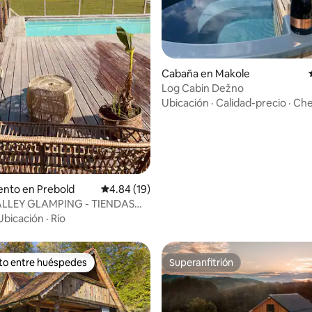
: 5.0 de 5, 30 reseñas
Cabaña en Makole
Log Cabin Dežno
Ubicación
·
Calidad-precio
·
Che
to en Prebold
Calificación promedio: 4.84 de 5, 19 reseñas
4.84 (19)
LLEY GLAMPING - TIENDAS
SAS PARA FAMILIAS
Ubicación
·
Río
ito entre huéspedes
Superanfitrión
 entre huéspedes preferido
Superanfitrión