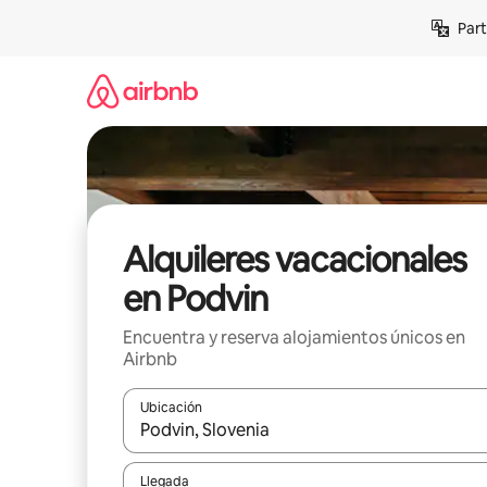
Omite
Part
el
contenido
Alquileres vacacionales
en Podvin
Encuentra y reserva alojamientos únicos en
Airbnb
Ubicación
Cuando los resultados estén disponibles, navega co
Llegada