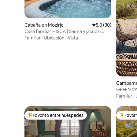
Cabaña en Mozirje
Calificación promedio
5.0 (30)
Casa familiar HISCA | Sauna y jacuzzi
privados
Familiar
·
Ubicación
·
Vista
Campamen
GREEN VA
GLAMURO
Familiar
·
Favorito entre huéspedes
Favor
Favorito entre huéspedes preferido
Favorito