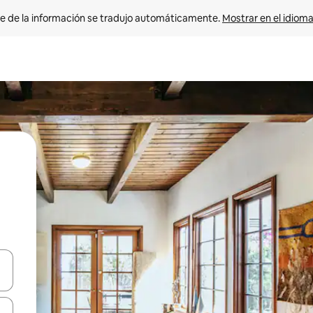
e de la información se tradujo automáticamente. 
Mostrar en el idioma
n las teclas de flecha hacia arriba y hacia abajo o explora con el tact