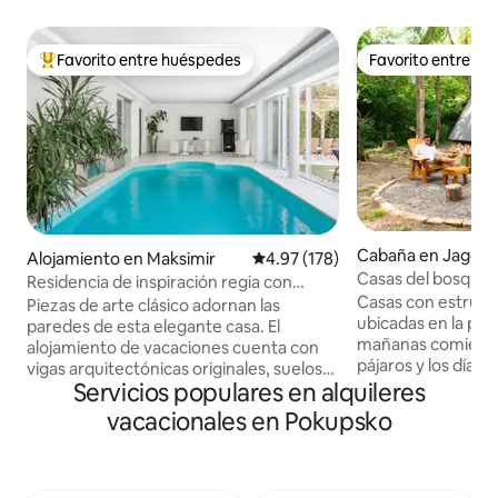
Favorito entre huéspedes
Favorito entre h
Favorito entre huéspedes preferido
Favorito entre h
Cabaña en Jagod
Alojamiento en Maksimir
Calificación promedio: 4.97 de 5
4.97 (178)
Casas del bosque 
Residencia de inspiración regia con
Casas con estruct
piscina cubierta
Piezas de arte clásico adornan las
ubicadas en la paz
paredes de esta elegante casa. El
mañanas comienzan
alojamiento de vacaciones cuenta con
pájaros y los días 
vigas arquitectónicas originales, suelos
actividades al aire
Servicios populares en alquileres
de madera cálida, un solárium, una sauna
rurales ofrecen la
de vapor y un patio trasero con un jardín
vacacionales en Pokupsko
comodidad y natura
bien cuidado y un comedor bajo la
para relajarse. Un
exuberante pérgola. Hermosa piscina
ambiente rústico
cubierta que está disponible desde el 1
Un dormitorio en la
de abril hasta el 1 de noviembre. ¡La