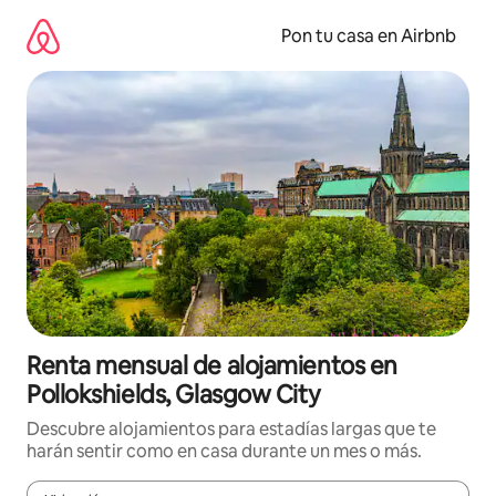
Omite
el
Pon tu casa en Airbnb
contenido
Renta mensual de alojamientos en
Pollokshields, Glasgow City
Descubre alojamientos para estadías largas que te
harán sentir como en casa durante un mes o más.