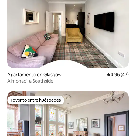
Apartamento en Glasgow
Calificación 
4.96 (47)
Almohadilla Southside
Favorito entre huéspedes
Favorito entre huéspedes