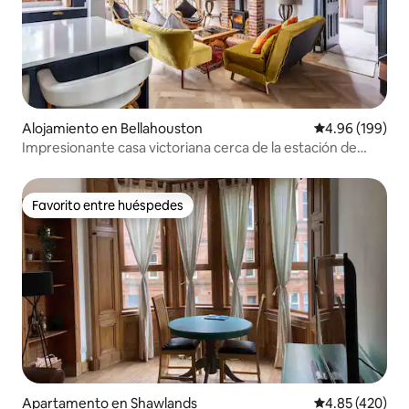
Alojamiento en Bellahouston
Calificación pr
4.96 (199)
Impresionante casa victoriana cerca de la estación de
Dumbreck
Favorito entre huéspedes
Favorito entre huéspedes
Apartamento en Shawlands
Calificación pr
4.85 (420)