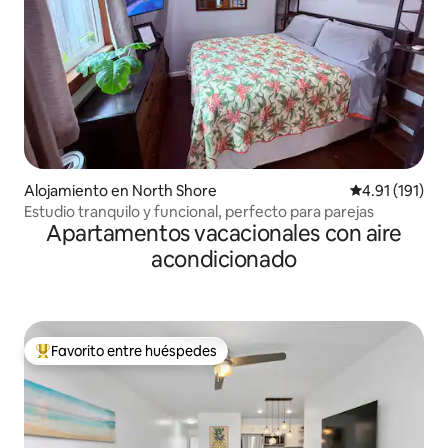
Alojamiento en North Shore
Calificación p
4.91 (191)
Estudio tranquilo y funcional, perfecto para parejas
Apartamentos vacacionales con aire
acondicionado
Favorito entre huéspedes
Favorito entre huéspedes preferido