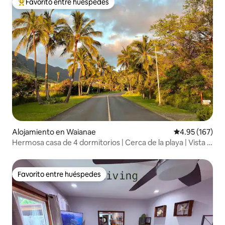
Favorito entre huéspedes
Favorito entre huéspedes preferido
Alojamiento en Waianae
Calificación p
4.95 (167)
Hermosa casa de 4 dormitorios | Cerca de la playa | Vista a
la montaña
Favorito entre huéspedes
Favorito entre huéspedes