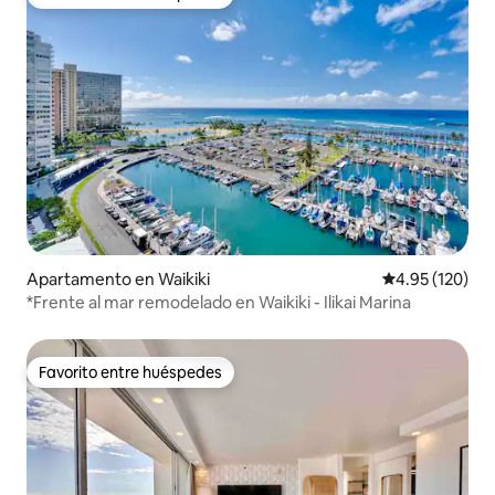
Favorito entre huéspedes
Apartamento en Waikiki
Calificación p
4.95 (120)
*Frente al mar remodelado en Waikiki - Ilikai Marina
Favorito entre huéspedes
Favorito entre huéspedes