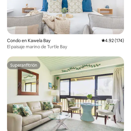
Condo en Kawela Bay
Calificación p
4.92 (174)
El paisaje marino de Turtle Bay
Superanfitrión
Superanfitrión