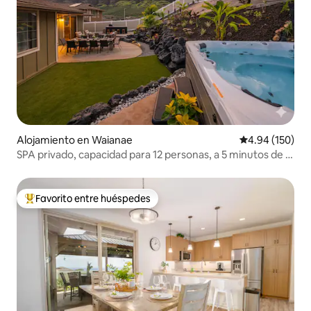
Alojamiento en Waianae
Calificación pr
4.94 (150)
SPA privado, capacidad para 12 personas, a 5 minutos de la
playa
Favorito entre huéspedes
Favorito entre huéspedes preferido