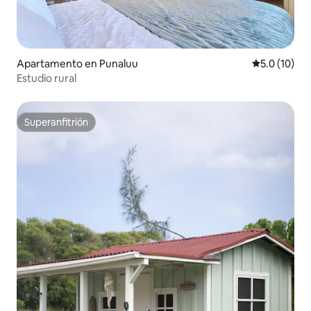
Apartamento en Punaluu
Calificación
5.0 (10)
Estudio rural
Superanfitrión
Superanfitrión