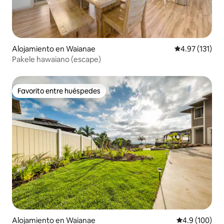
Alojamiento en Waianae
Calificación p
4.97 (131)
Pakele hawaiano (escape)
Favorito entre huéspedes
Favorito entre huéspedes
Alojamiento en Waianae
Calificación 
4.9 (100)