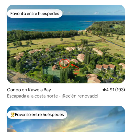
Favorito entre huéspedes
Favorito entre huéspedes
Condo en Kawela Bay
Calificación p
4.91 (193)
Escapada a la costa norte - ¡Recién renovado!
Favorito entre huéspedes
Favorito entre huéspedes preferido