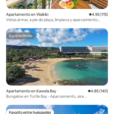
Apartamento en Waikiki
Calificación p
4.95 (115)
Vistas al mar, a pie de playa, limpieza y aparcamiento
gratis, cocina
Superanfitrión
Superanfitrión
Apartamento en Kawela Bay
Calificación pr
4.85 (140)
Bungalow en Turtle Bay - Aparcamiento, aire
acondicionado y a pie de la playa
Favorito entre huéspedes