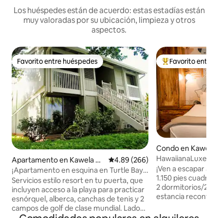
Los huéspedes están de acuerdo: estas estadías están
muy valoradas por su ubicación, limpieza y otros
aspectos.
Favorito entre huéspedes
Favorito entre
Favorito entre huéspedes
Favorito entre hu
Condo en Kawela 
HawaiianaLuxe_Ad
Apartamento en Kawela Ba
Calificación promedio: 4.89 de 5
4.89 (266)
Bay_Hale LuLu
¡Ven a escapar a e
y
¡Apartamento en esquina en Turtle Bay
1.150 pies cuadra
con vistas al campo de golf!
Servicios estilo resort en tu puerta, que
2 dormitorios/2,5
incluyen acceso a la playa para practicar
estancia reconfor
esnórquel, alberca, canchas de tenis y 2
Lejos del ajetread
campos de golf de clase mundial. Lado
Hale Lulu se encu
este de Kuilima Estates, en el Fazio 17th