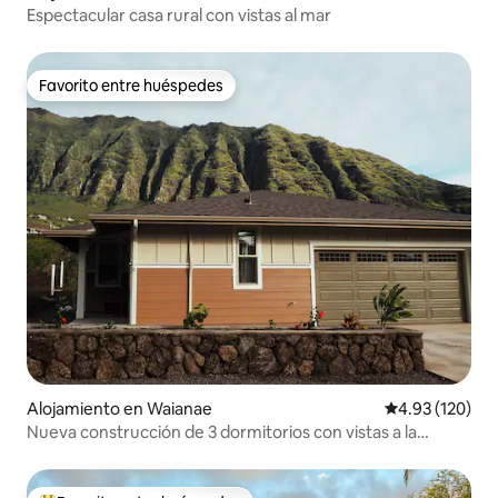
Espectacular casa rural con vistas al mar
Favorito entre huéspedes
Favorito entre huéspedes
Alojamiento en Waianae
Calificación p
4.93 (120)
Nueva construcción de 3 dormitorios con vistas a la
montaña, cerca de la playa