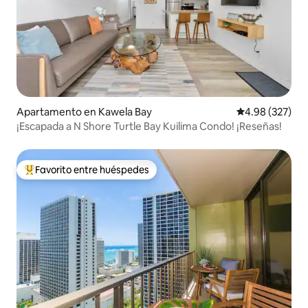
Apartamento en Kawela Bay
Calificación pr
4.98 (327)
¡Escapada a N Shore Turtle Bay Kuilima Condo! ¡Reseñas!
Favorito entre huéspedes
Favorito entre huéspedes preferido