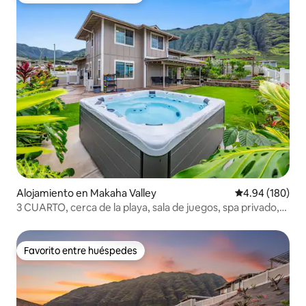
Alojamiento en Makaha Valley
Calificación pr
4.94 (180)
3 CUARTO, cerca de la playa, sala de juegos, spa privado,
piscina, gimnasio
Favorito entre huéspedes
Favorito entre huéspedes