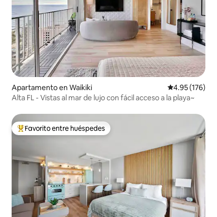
Apartamento en Waikiki
Calificación p
4.95 (176)
Alta FL - Vistas al mar de lujo con fácil acceso a la playa~
Favorito entre huéspedes
Favorito entre huéspedes preferido