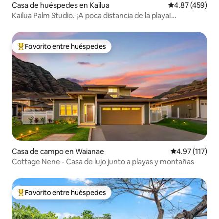
Casa de huéspedes en Kailua
Calificación pr
4.87 (459)
Kailua Palm Studio. ¡A poca distancia de la playa!
PERMITIDO
Favorito entre huéspedes
Favorito entre huéspedes preferido
Casa de campo en Waianae
Calificación p
4.97 (117)
Cottage Nene - Casa de lujo junto a playas y montañas
Favorito entre huéspedes
Favorito entre huéspedes preferido