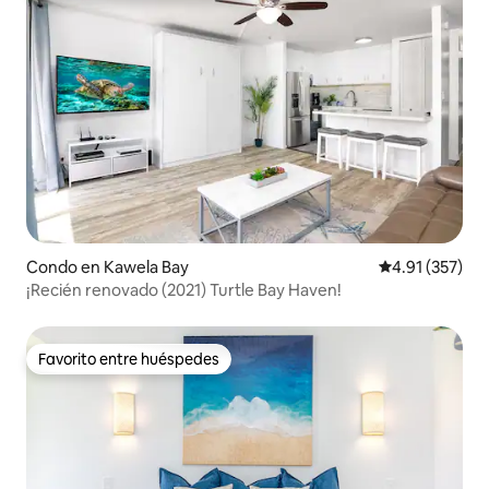
Condo en Kawela Bay
Calificación p
4.91 (357)
¡Recién renovado (2021) Turtle Bay Haven!
Favorito entre huéspedes
Favorito entre huéspedes