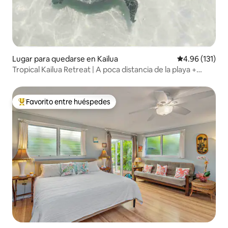
Lugar para quedarse en Kailua
Calificación p
4.96 (131)
Tropical Kailua Retreat | A poca distancia de la playa +
gimnasio
Favorito entre huéspedes
Favorito entre huéspedes preferido