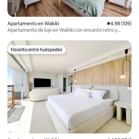
Apartamento en Waikiki
Calificación pr
4.98 (109)
Apartamento de lujo en Waikiki con encanto retro y
aparcamiento GRATUITO
Favorito entre huéspedes
Favorito entre huéspedes