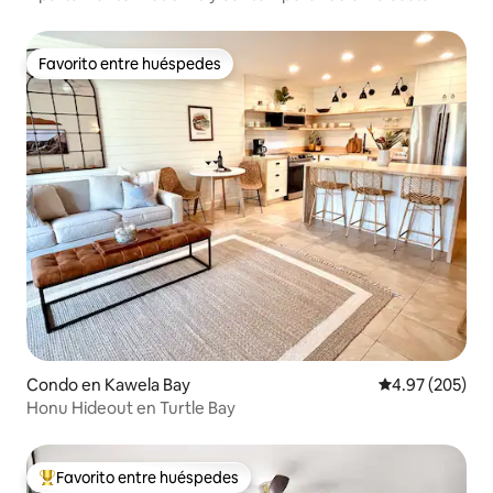
norte de Oahu
Favorito entre huéspedes
Favorito entre huéspedes
Condo en Kawela Bay
Calificación pr
4.97 (205)
Honu Hideout en Turtle Bay
Favorito entre huéspedes
Favorito entre huéspedes preferido