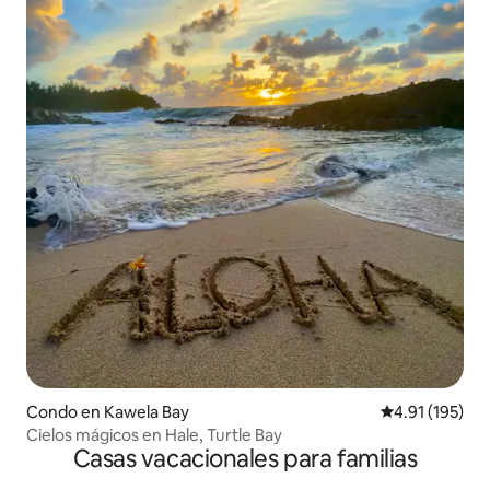
Condo en Kawela Bay
Calificación p
4.91 (195)
Cielos mágicos en Hale, Turtle Bay
Casas vacacionales para familias