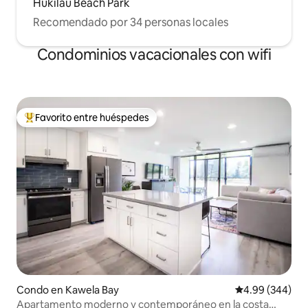
Hukilau Beach Park
Recomendado por 34 personas locales
Condominios vacacionales con wifi
Favorito entre huéspedes
Favorito entre huéspedes preferido
Condo en Kawela Bay
Calificación pr
4.99 (344)
Apartamento moderno y contemporáneo en la costa