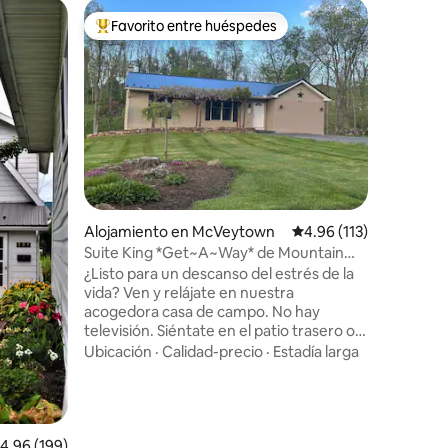
Estadía e
Favorito entre huéspedes
Favorit
rido
Favorito entre huéspedes preferido
Favorit
rville
Casa de 
con bañe
Relájate 
lugar en 
terraza pa
montañas 
tiempo en
Ubicació
parece r
las vacas
fuego, as
la hoguer
relájate 
Alojamiento en McVeytown
Calificación promedio: 
4.96 (113)
baño prin
Suite King *Get~A~Way* de Mountain
2 persona
Lane, se admiten mascotas
¿Listo para un descanso del estrés de la
con una 
vida? Ven y relájate en nuestra
dormitori
acogedora casa de campo. No hay
el 3 tiene
televisión. Siéntate en el patio trasero o
en el porche soleado y mira hacia el patio
Ubicación
·
Calidad-precio
·
Estadía larga
trasero y observa a los pájaros. ¡O sal a
explorar! Hay una zona de picnic con un
anillo de fuego (leña también). Puedes
sentarte en el columpio y escuchar el
arroyo que fluye a pocos metros de
alificación promedio: 4.96 de 5, 199 reseñas
4.96 (199)