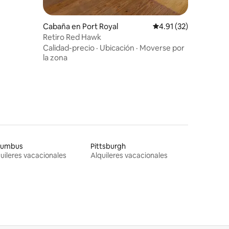
Cabaña en Port Royal
Calificación promedio:
4.91 (32)
Retiro Red Hawk
Calidad-precio
·
Ubicación
·
Moverse por
la zona
lumbus
Pittsburgh
uileres vacacionales
Alquileres vacacionales