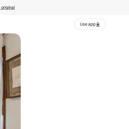
 original
Use app
o o desliza el dedo.