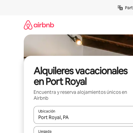
Omite
Part
el
contenido
Alquileres vacacionales
en Port Royal
Encuentra y reserva alojamientos únicos en
Airbnb
Ubicación
Cuando los resultados estén disponibles, navega co
Llegada