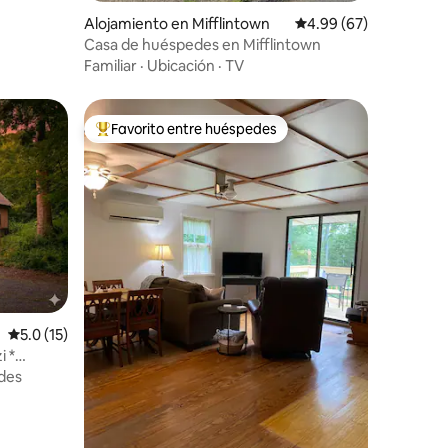
Alojamiento en Mifflintown
Calificación promedio:
4.99 (67)
Casa de huéspedes en Mifflintown
Familiar
·
Ubicación
·
TV
Favorito entre huéspedes
rido
Favorito entre huéspedes preferido
Calificación promedio: 5.0 de 5, 15 reseñas
5.0 (15)
i *
des