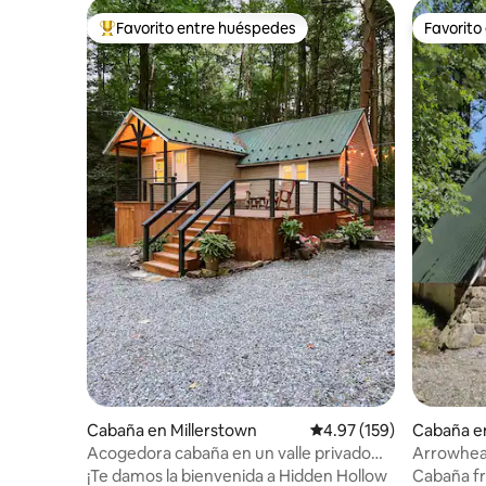
Favorito entre huéspedes
Favorito
Favorito entre huéspedes preferido
Favorito
Cabaña en Millerstown
Calificación promedio: 
4.97 (159)
Cabaña en
Acogedora cabaña en un valle privado
Arrowhea
rodeado de árboles
¡Te damos la bienvenida a Hidden Hollow
Cabaña fre