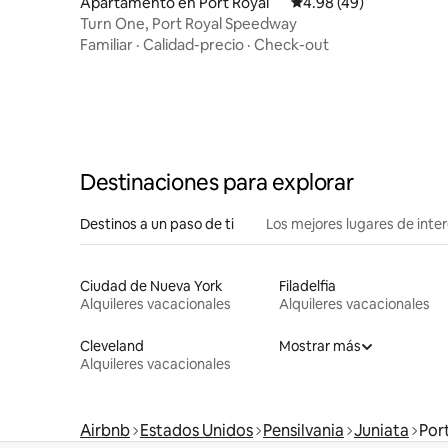
Apartamento en Port Royal
Calificación promedio:
4.98 (49)
Turn One, Port Royal Speedway
Familiar
·
Calidad-precio
·
Check-out
Destinaciones para explorar
Destinos a un paso de ti
Los mejores lugares de int
Ciudad de Nueva York
Filadelfia
Alquileres vacacionales
Alquileres vacacionales
Cleveland
Mostrar más
Alquileres vacacionales
Airbnb
Estados Unidos
Pensilvania
Juniata
Por