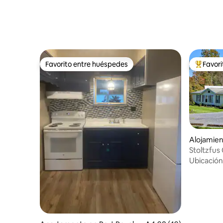
Favorito entre huéspedes
Favor
Favorito entre huéspedes
Favorito
Alojamien
Stoltzfus
bienvenid
Ubicación