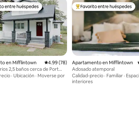
ito entre huéspedes
Favorito entre huéspedes
 entre huéspedes preferido
Favorito entre huéspedes prefe
to en Mifflintown
Calificación promedio: 4.99 de 5, 78 reseñas
4.99 (78)
Apartamento en Mifflintown
: 5.0 de 5, 49 reseñas
rios 2,5 baños cerca de Port
Adosado atemporal
eedway
recio
·
Ubicación
·
Moverse por
Calidad-precio
·
Familiar
·
Espac
interiores