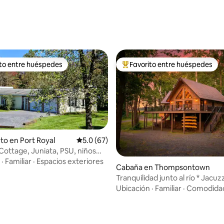
ito entre huéspedes
Favorito entre huéspedes
 entre huéspedes preferido
Favorito entre huéspedes prefe
to en Port Royal
Calificación promedio: 5.0 de 5, 67 reseñas
5.0 (67)
 Cottage, Juniata, PSU, niños
os.
·
Familiar
·
Espacios exteriores
Cabaña en Thompsontown
Tranquilidad junto al río * Jacuzz
Pacífico * Naturaleza
Ubicación
·
Familiar
·
Comodida