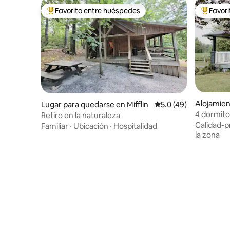
Favorito entre huéspedes
Favor
Favorito entre huéspedes preferido
Favorito
Alojamien
Lugar para quedarse en Mifflin
Calificación promedio
5.0 (49)
4 dormito
Retiro en la naturaleza
Royal Sp
Calidad-p
Familiar
·
Ubicación
·
Hospitalidad
la zona