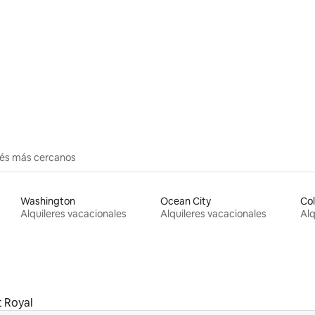
 4.98 de 5, 49 reseñas
erés más cercanos
Washington
Ocean City
Co
Alquileres vacacionales
Alquileres vacacionales
Alq
t Royal