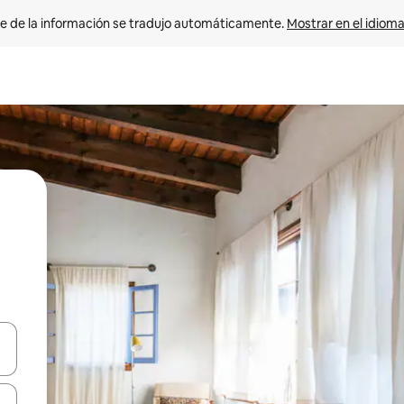
e de la información se tradujo automáticamente. 
Mostrar en el idioma
n las teclas de flecha hacia arriba y hacia abajo o explora con el tact