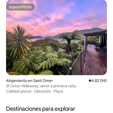
Superanfitrión
Superanfitrión
Alojamiento en Saint Omer
Calificación p
4.82 (94)
St Omer Hideaway: amor a primera vista
Calidad-precio
·
Ubicación
·
Playa
Destinaciones para explorar