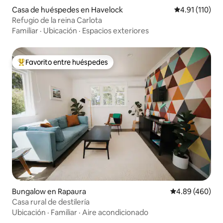
Casa de huéspedes en Havelock
Calificación p
4.91 (110)
Refugio de la reina Carlota
Familiar
·
Ubicación
·
Espacios exteriores
Favorito entre huéspedes
Favorito entre huéspedes preferido
Bungalow en Rapaura
Calificación pr
4.89 (460)
Casa rural de destilería
Ubicación
·
Familiar
·
Aire acondicionado