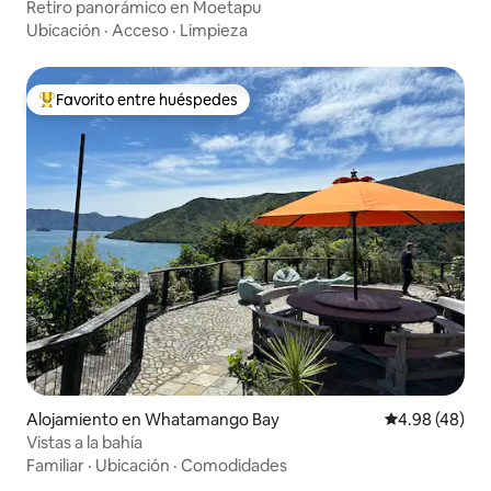
Retiro panorámico en Moetapu
Ubicación
·
Acceso
·
Limpieza
Favorito entre huéspedes
Favorito entre huéspedes preferido
Alojamiento en Whatamango Bay
Calificación p
4.98 (48)
Vistas a la bahía
Familiar
·
Ubicación
·
Comodidades