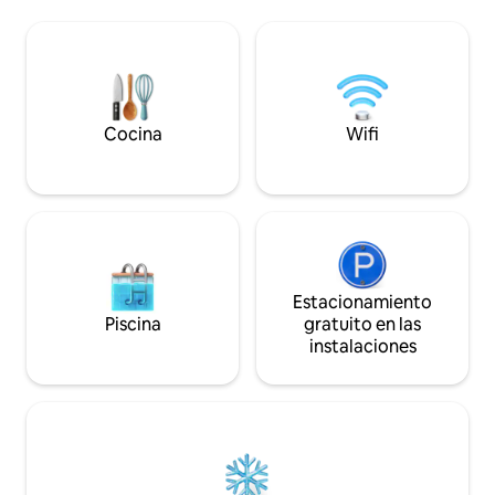
de Picton, el cen
mucho espacio de estacionamiento,
Sounds. Muy cerc
incluido para un barco. Si viajas desde la
Blenheim, el cent
Isla Norte y necesitas un vehículo de
renombre mundial
alquiler, estaremos encantados de
gourmet. Ideal par
recomendarte una empresa local de
excursionistas de 
alquiler de coches y proporcionarte un
estadías largas so
Cocina
Wifi
presupuesto. Avísanos.
pregúntame sobre 
Estacionamiento
Piscina
gratuito en las
instalaciones