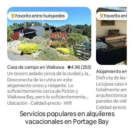
Favorito entre huéspedes
Favorito entre
Favorito entre huéspedes preferido
Favorito entre hu
Casa de campo en Waikawa
Calificación promedio: 4.96 de 5
4.96 (253)
Alojamiento en W
Un tesoro aislado cerca de la ciudad y la
Disfruta de las vis
bahía.
Desconecta de la rutina en este
La lujosa casa mod
alojamiento único y relajante. Lo
totalmente amueb
suficientemente cerca de Picton y
arquitectónicame
Waikawa Bay, pero lo suficientemente
paneles de vidrio 
lejos como para sentir que estás muy
Ubicación
·
Calidad-precio
·
Wifi
impresionantes vist
Calidad-precio
·
Ub
lejos de ambos. Entorno perfecto para la
Servicios populares en alquileres
montaña. Con un diseño de planta
paz y la tranquilidad, pero también lugar
abierta, es perfect
céntrico perfecto para explorar
vacacionales en Portage Bay
espectaculares vis
Marlborough. Amplio espacio para que
encuentra en Waik
los niños y los animales jueguen. Hay