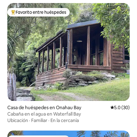
Favorito entre huéspedes
Favorito entre huéspedes preferido
Casa de huéspedes en Onahau Bay
Calificación
5.0 (30)
Cabaña en el agua en Waterfall Bay
Ubicación
·
Familiar
·
En la cercanía