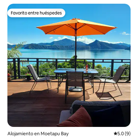
Favorito entre huéspedes
Favorito entre huéspedes
Alojamiento en Moetapu Bay
Calificació
5.0 (9)