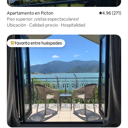
Apartamento en Picton
Calificación p
4.96 (271)
Piso superior: ¡vistas espectaculares!
Ubicación
·
Calidad-precio
·
Hospitalidad
Favorito entre huéspedes
Favorito entre huéspedes preferido