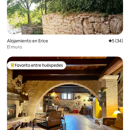
Alojamiento en Erice
Calificaci
5 (34)
El muro
Favorito entre huéspedes
Favorito entre huéspedes preferido