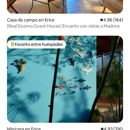
Casa de campo en Erice
Calificación pr
4.96 (164)
[Real Duomo Guest House] Encanto con vistas a Madrice
Favorito entre huéspedes
Favorito entre huéspedes preferido
Minicasa en Erice
Calificación p
4.93 (316)