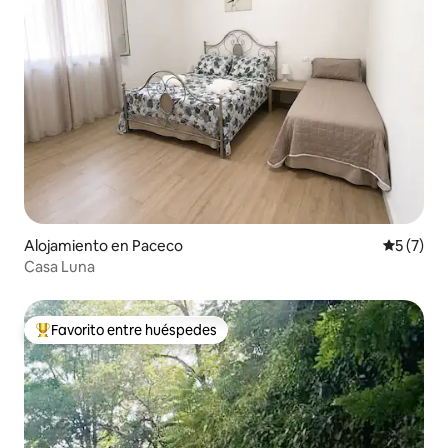
Alojamiento en Paceco
Calificac
5 (7)
Casa Luna
Favorito entre huéspedes
Favorito entre huéspedes preferido