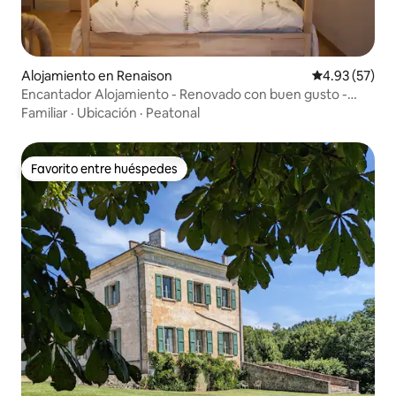
Alojamiento en Renaison
Calificación 
4.93 (57)
Encantador Alojamiento - Renovado con buen gusto -
Piscina
Familiar
·
Ubicación
·
Peatonal
Favorito entre huéspedes
Favorito entre huéspedes