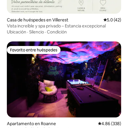
Casa de huéspedes en Villerest
Calificación
5.0 (42)
Vista increíble y spa privado – Estancia excepcional
Ubicación
·
Silencio
·
Condición
Favorito entre huéspedes
Favorito entre huéspedes
Apartamento en Roanne
Calificación pr
4.86 (338)