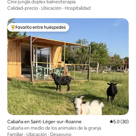
Cine jungla dúplex balneoterapia
Calidad-precio
·
Ubicación
·
Hospitalidad
Favorito entre huéspedes
Favorito entre huéspedes preferido
Cabaña en Saint-Léger-sur-Roanne
Calificación
5.0 (30)
Cabaña en medio de los animales de la granja
Familiar
·
Ubicación
·
Desayuno