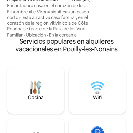
manera eficiente gr
Encantadora casa en el corazón de los
velocidad. «La Cave aux Lumières»
viñedos.
El nombre «Le Viron» significa «un paseo
incluye una cocina
corto». Esta atractiva casa familiar, en el
habitaciones ofre
corazón de la región vitivinícola de Côte
suave y el baño te
Roannaise (parte de la Ruta de los Vinos),
con el pie derecho. Para los ciclist
está perfectamente ubicada para
Familiar
·
Ubicación
·
En la cercanía
posibilidad de gua
explorar la zona más amplia o
Servicios populares en alquileres
habitación segura
simplemente para relajarse en un
vacacionales en Pouilly-les-Nonains
entorno auténtico. Los terrenos
exteriores se pueden disfrutar tan
pronto como la primavera hace sentir su
presencia. Los huéspedes también
pueden hacer pleno uso del granero*,
ahora convertido en una sala de juegos
con futbolín, dardos y más, perfecto
para las largas noches de verano.
Cocina
Wifi