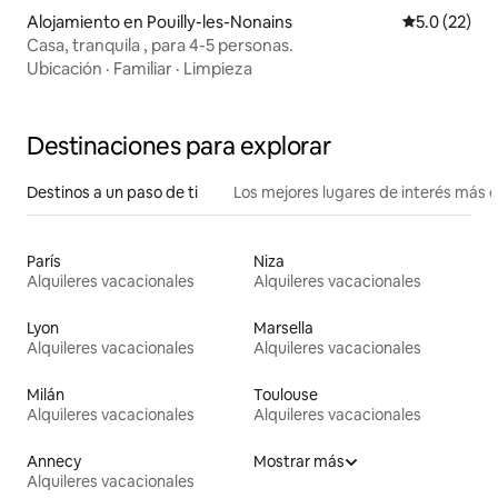
Alojamiento en Pouilly-les-Nonains
Calificación
5.0 (22)
Casa, tranquila , para 4-5 personas.
Ubicación
·
Familiar
·
Limpieza
Destinaciones para explorar
Destinos a un paso de ti
Los mejores lugares de interés más 
París
Niza
Alquileres vacacionales
Alquileres vacacionales
Lyon
Marsella
Alquileres vacacionales
Alquileres vacacionales
Milán
Toulouse
Alquileres vacacionales
Alquileres vacacionales
Annecy
Mostrar más
Alquileres vacacionales