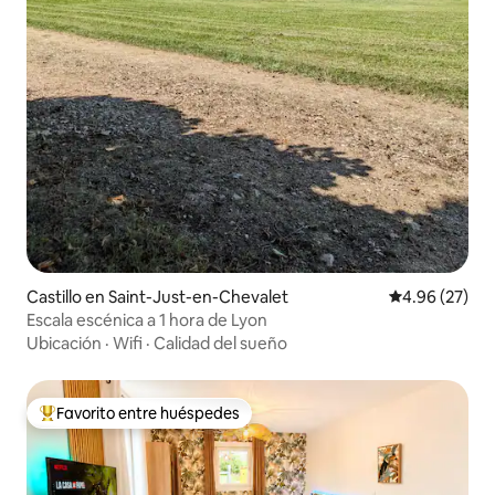
Castillo en Saint-Just-en-Chevalet
Calificación p
4.96 (27)
Escala escénica a 1 hora de Lyon
Ubicación
·
Wifi
·
Calidad del sueño
Favorito entre huéspedes
Favorito entre huéspedes preferido