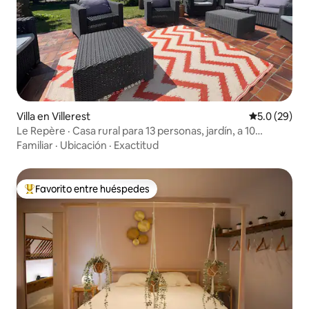
Villa en Villerest
Calificación
5.0 (29)
Le Repère · Casa rural para 13 personas, jardín, a 10
minutos de Roanne
Familiar
·
Ubicación
·
Exactitud
Favorito entre huéspedes
Favorito entre huéspedes preferido