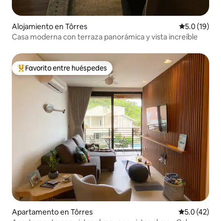
Alojamiento en Tôrres
Calificación
5.0 (19)
Casa moderna con terraza panorámica y vista increíble
Favorito entre huéspedes
Favorito entre huéspedes preferido
Apartamento en Tôrres
Calificación
5.0 (42)