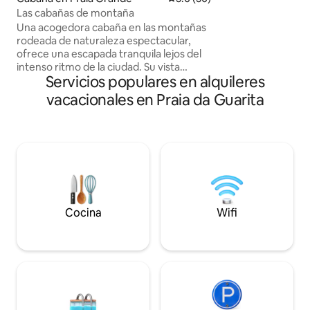
amigos. Piscina y 
Las cabañas de montaña
baño completo. La
Una acogedora cabaña en las montañas
dormitorios dobles
rodeada de naturaleza espectacular,
techo, baño con d
ofrece una escapada tranquila lejos del
sala de estar/com
intenso ritmo de la ciudad. Su vista
hamaca. Cerca del
Servicios populares en alquileres
privilegiada y las ventanas panorámicas
unos 3 km de las p
permiten vistas impresionantes de las
vacacionales en Praia da Guarita
montañas y el bosque nativo. El interior
está decorado con muebles cómodos
sin perder autenticidad. Ven a disfrutar
del aire fresco y puro en nuestra
encantadora cabaña, la cordillera es una
invitación para escapar de la rutina y
conectar con la naturaleza. Obs:
¡desayuno incluido!
Cocina
Wifi