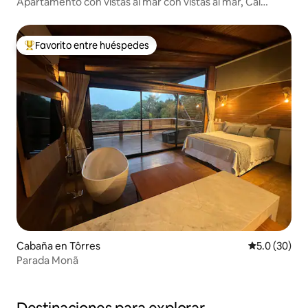
Apartamento con vistas al mar con vistas al mar, Cal
Beach
Favorito entre huéspedes
Favorito entre huéspedes preferido
Cabaña en Tôrres
Calificación
5.0 (30)
Parada Monã