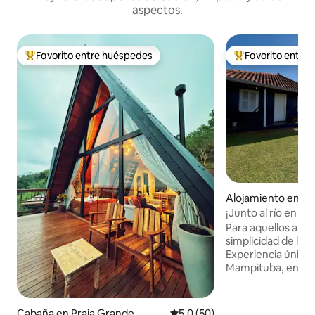
aspectos.
Favorito entre huéspedes
Favorito entre
Favorito entre huéspedes preferido
Favorito entre hu
Alojamiento en Tô
¡Junto al río en To
Para aquellos a los
simplicidad de lo
Experiencia única 
Mampituba, en Tor
actividades al aire
acuáticos, agradec
momentos de ocio 
Cabaña en Praia Grande
Calificación promedio: 5.0 de 
5.0 (50)