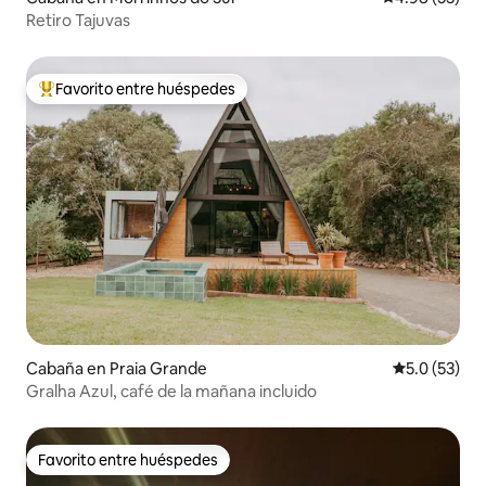
Retiro Tajuvas
Favorito entre huéspedes
Favorito entre huéspedes preferido
Cabaña en Praia Grande
Calificación
5.0 (53)
Gralha Azul, café de la mañana incluido
Favorito entre huéspedes
Favorito entre huéspedes