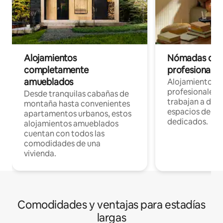
Alojamientos
Nómadas digit
completamente
profesionales 
amueblados
Alojamientos 
profesionales 
Desde tranquilas cabañas de
trabajan a dist
montaña hasta convenientes
espacios de tr
apartamentos urbanos, estos
dedicados.
alojamientos amueblados
cuentan con todos las
comodidades de una
vivienda.
Comodidades y ventajas para estadías
largas