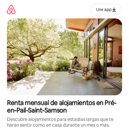
Omite
el
Use app
contenido
Renta mensual de alojamientos en Pré-
en-Pail-Saint-Samson
Descubre alojamientos para estadías largas que te
harán sentir como en casa durante un mes o más.