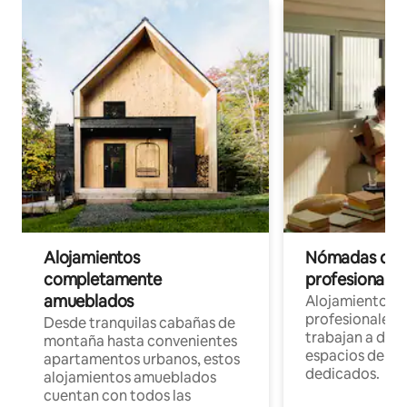
Alojamientos
Nómadas digit
completamente
profesionales 
amueblados
Alojamientos 
profesionales 
Desde tranquilas cabañas de
trabajan a dist
montaña hasta convenientes
espacios de tr
apartamentos urbanos, estos
dedicados.
alojamientos amueblados
cuentan con todos las