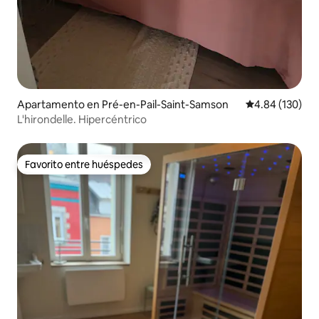
Apartamento en Pré-en-Pail-Saint-Samson
Calificación pr
4.84 (130)
L'hirondelle. Hipercéntrico
Favorito entre huéspedes
Favorito entre huéspedes