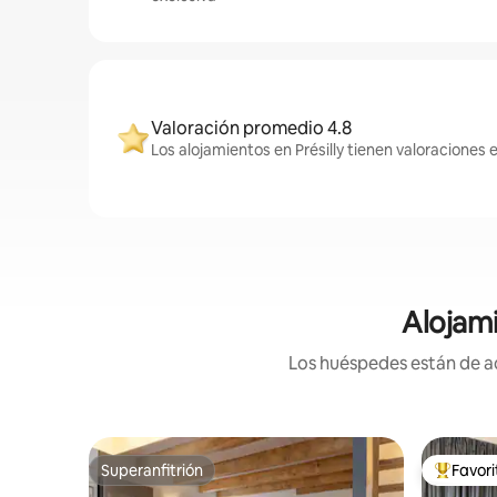
Valoración promedio 4.8
Los alojamientos en Présilly tienen valoraciones 
Alojami
Los huéspedes están de ac
Superanfitrión
Favor
Superanfitrión
Favorito