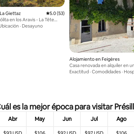
La Giettaz
Calificación promedio: 5.0 de 5, 53 reseñas
5.0 (53)
lita en los Aravis - La Tête
Ubicación
·
Desayuno
 4.71 de 5, 14 reseñas
Alojamiento en Feigères
Casa renovada en alquiler en u
granja
Exactitud
·
Comodidades
·
Hosp
uál es la mejor época para visitar Présil
Abr
May
Jun
Jul
Ago
$93 USD
$106
$92 USD
$97 USD
$106