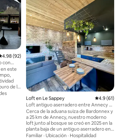
¡Esta cab
árboles f
aves de 
alrededor
río está 
Calidad-
espléndid
Comodid
la posibi
techo sob
estrellas
Calificación promedio: 4.98 de 5, 92 reseñas
4.98 (92)
tengo un
mantiene 
o con
y aseos c
la montaña
 en este
alojamien
iempo,
tividad
puro de la
des
Loft en Le Sappey
Calificación promedi
4.9 (61)
dos cerca
Loft antiguo aserradero entre Annecy y
s y
Ginebra
Cerca de la aduana suiza de Bardonnex y
a 25 km de Annecy, nuestro moderno
ago
loft junto al bosque se creó en 2025 en la
 montaña
planta baja de un antiguo aserradero en
gratuito,
el que ocupamos el piso de arriba. Muy
Familiar
·
Ubicación
·
Hospitalidad