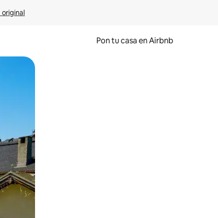
 original
Pon tu casa en Airbnb
o o desliza el dedo.