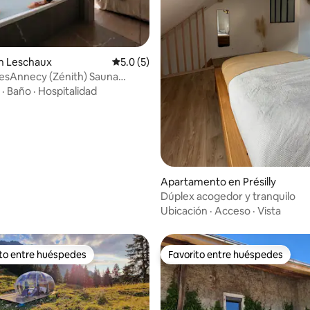
 4.87 de 5, 54 reseñas
n Leschaux
Calificación promedio: 5.0 de 5, 5 reseñas
5.0 (5)
esAnnecy (Zénith) Sauna
añera/spa
·
Baño
·
Hospitalidad
Apartamento en Présilly
Dúplex acogedor y tranquilo
Ubicación
·
Acceso
·
Vista
ito entre huéspedes
Favorito entre huéspedes
 entre huéspedes preferido
Favorito entre huéspedes