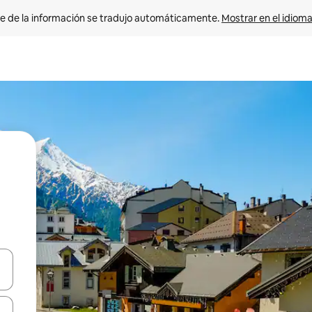
e de la información se tradujo automáticamente. 
Mostrar en el idioma
n las teclas de flecha hacia arriba y hacia abajo o explora con el tact