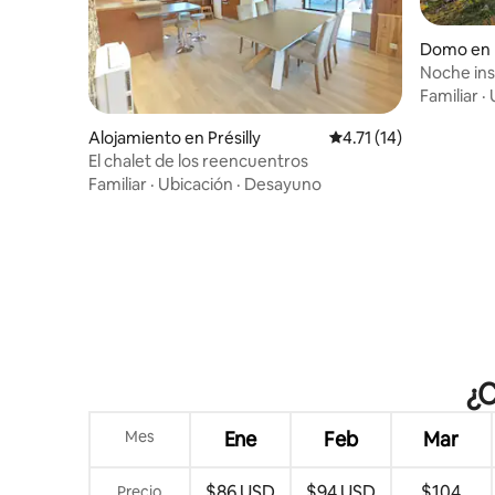
Domo en 
Noche insó
ailleurs
Familiar
·
Alojamiento en Présilly
Calificación promedio:
4.71 (14)
El chalet de los reencuentros
Familiar
·
Ubicación
·
Desayuno
¿C
Mes
Ene
Feb
Mar
$86 USD
$94 USD
$104
Precio