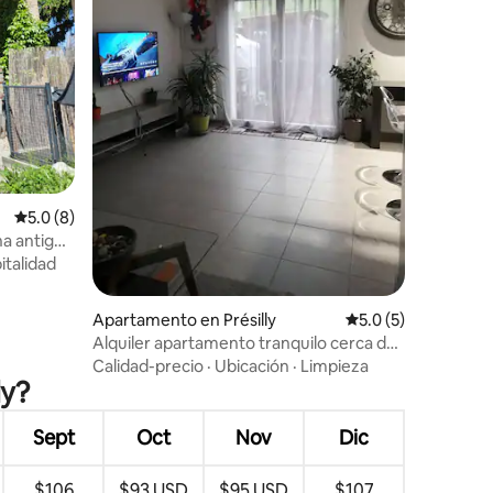
Calificación promedio: 5.0 de 5, 8 reseñas
5.0 (8)
na antigua
italidad
Apartamento en Présilly
Calificación promed
5.0 (5)
Alquiler apartamento tranquilo cerca de
Ginebra 15 min
Calidad-precio
·
Ubicación
·
Limpieza
ly?
Sept
Oct
Nov
Dic
$106
$93 USD
$95 USD
$107