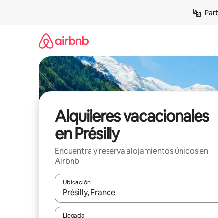
Omite
Part
el
contenido
Alquileres vacacionales
en Présilly
Encuentra y reserva alojamientos únicos en
Airbnb
Ubicación
Cuando los resultados estén disponibles, navega co
Llegada