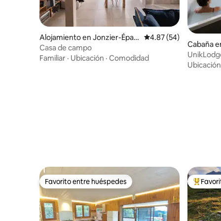
Alojamiento en Jonzier-Épag
Calificación promedio:
4.87 (54)
Cabaña e
ny
Casa de campo
UnikLodg
Familiar
·
Ubicación
·
Comodidad
privada-B
Ubicación
Favorito entre huéspedes
Favor
Favorito entre huéspedes
Favorito