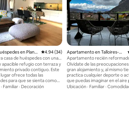
4.89 de 5, 148 reseñas
uéspedes en Plan-l
Calificación promedio: 4.94 de 5, 34 reseñas
4.94 (34)
Apartamento en Talloires-Mo
s
ntmin
a casa de huéspedes con una
Apartamento recién reformad
ra terraza, Ginebra
vistas panorámicas al lago y a 
y apacible refugio con terraza y
Olvídate de las preocupaciones
miento privado contiguo. Este
gran alojamiento y, al mismo t
lugar ofrece todas las
practica cualquier deporte o ac
des para que se sienta como
que puedas imaginar en el aire 
esde el momento en que llega.
montaña alpina. Disfrutarás de 4
·
Familiar
·
Decoración
Ubicación
·
Familiar
·
Comodida
de una hermosa terraza para
dormitorios, con 4 baños priva
 Ideal para estancias turísticas o
de un campo de golf. Un aseo separado
os. Ubicación tranquila cerca
tiene un inodoro de tipo japoné
rantes y lugares para comer,
lavandería. Tres espacios privados al aire
o rápido al transporte público:
libre (75 m²), dos con vistas al l
s a pie de la línea 18 del tranvía
noroeste y uno con vistas a la
íneas 23, 46, 80 y 82 de autobús,
sureste. Aparcamiento privado 