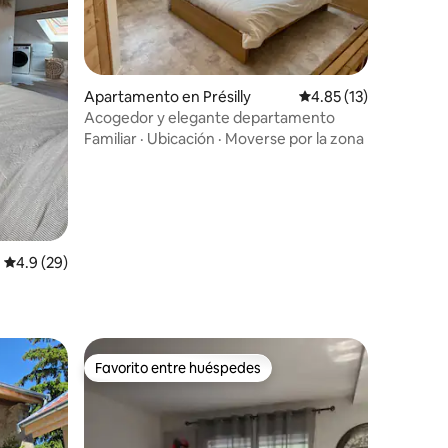
Apartamento en Présilly
Calificación promedio:
4.85 (13)
Acogedor y elegante departamento
Familiar
·
Ubicación
·
Moverse por la zona
Calificación promedio: 4.9 de 5, 29 reseñas
4.9 (29)
Favorito entre huéspedes
Favorito entre huéspedes