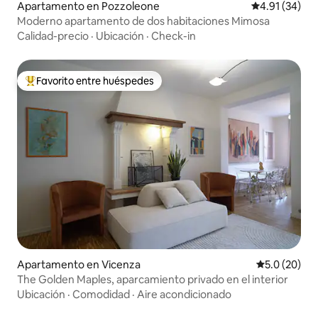
Apartamento en Pozzoleone
Calificación 
4.91 (34)
Moderno apartamento de dos habitaciones Mimosa
Calidad-precio
·
Ubicación
·
Check-in
Favorito entre huéspedes
Favorito entre huéspedes preferido
Apartamento en Vicenza
Calificación
5.0 (20)
The Golden Maples, aparcamiento privado en el interior
Ubicación
·
Comodidad
·
Aire acondicionado