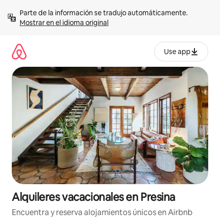
Omite
Parte de la información se tradujo automáticamente. 
el
Mostrar en el idioma original
contenido
Use app
Alquileres vacacionales en Presina
Encuentra y reserva alojamientos únicos en Airbnb