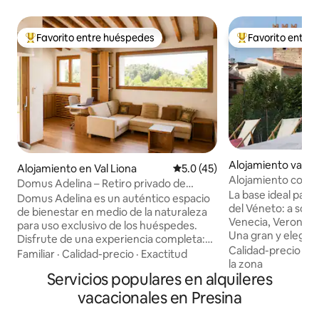
Favorito entre huéspedes
Favorito entre
Favorito entre huéspedes preferido
Favorito entre hu
Alojamiento vacac
Alojamiento en Val Liona
Calificación promedio: 5.0 de 
5.0 (45)
Marostica
Alojamiento con v
Domus Adelina – Retiro privado de
la ciudad medieval
La base ideal para 
naturaleza y bienestar
Domus Adelina es un auténtico espacio
del Véneto: a solo
de bienestar en medio de la naturaleza
Venecia, Verona, P
para uso exclusivo de los huéspedes.
Una gran y elegan
Disfrute de una experiencia completa:
para recargar energ
Calidad-precio
·
Ub
piscina en la azotea, sauna y jacuzzi
Familiar
·
Calidad-precio
·
Exactitud
vistas panorámicas 
la zona
exterior climatizado, perfectos en
Servicios populares en alquileres
Marostica. La casa
cualquier estación del año. Un lugar
mascotas y accesi
diseñado para desconectar, bajar el
vacacionales en Presina
familias, grupos, p
ritmo y recuperarse. Esto es lo que
La casa tiene 4 ba