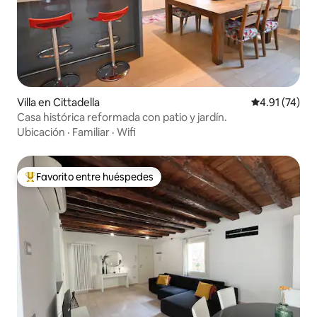
Villa en Cittadella
Calificación 
4.91 (74)
Casa histórica reformada con patio y jardín.
Ubicación
·
Familiar
·
Wifi
Favorito entre huéspedes
Favorito entre huéspedes preferido