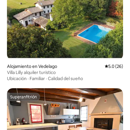
Alojamiento en Vedelago
Calificación
5.0 (26)
Villa Lilly alquiler turístico
Ubicación
·
Familiar
·
Calidad del sueño
Superanfitrión
Superanfitrión