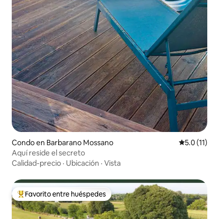
Condo en Barbarano Mossano
Calificación
5.0 (11)
Aquí reside el secreto
Calidad-precio
·
Ubicación
·
Vista
Favorito entre huéspedes
Favorito entre huéspedes preferido