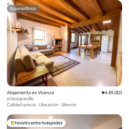
Superanfitrión
Superanfitrión
Alojamiento en Vicenza
Calificación p
4.85 (82)
el bosquecillo
Calidad-precio
·
Ubicación
·
Silencio
Favorito entre huéspedes
Favorito entre huéspedes preferido