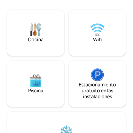
encontrarás: • Sala grande • Cocina
cocina, sala de est
abierta moderna y totalmente equipada
barbacoa, terraza 
• Sofá cama (apto para niños) •
yoga. Cerca de ap
Habitación doble. • Cuna y silla alta •
cajeros automátic
Baño con ducha • Ducha al aire libre
junto a la piscina • Área de pícnic
totalmente equipada
Cocina
Wifi
Estacionamiento
Piscina
gratuito en las
instalaciones