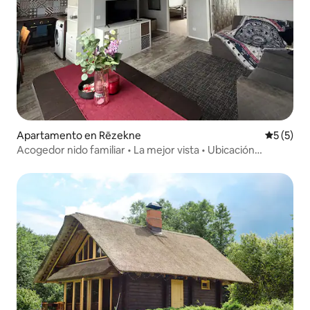
Apartamento en Rēzekne
Calificac
5 (5)
Acogedor nido familiar • La mejor vista • Ubicación
céntrica