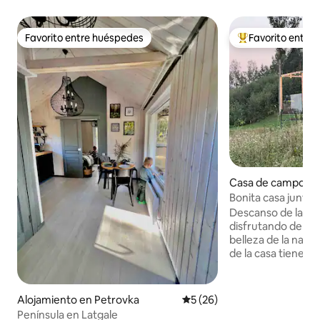
Favorito entre huéspedes
Favorito entre
Favorito entre huéspedes
Favorito entre hu
Casa de campo en
agasts
Bonita casa junto a
Descanso de la pris
disfrutando de la so
belleza de la natu
de la casa tiene ai
que le permite re
un caluroso día d
Velnezers 4, Saules
Alojamiento en Petrovka
Calificación promedio: 5 de 
5 (26)
Krāslava - 25, Daugavpi
Península en Latgale