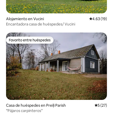
Alojamiento en Vucini
Calificación 
4.63 (19)
Encantadora casa de huéspedes/ Vucini
Favorito entre huéspedes
Favorito entre huéspedes
Casa de huéspedes en Preiļi Parish
Calificaci
5 (27)
“Pájaros carpinteros”