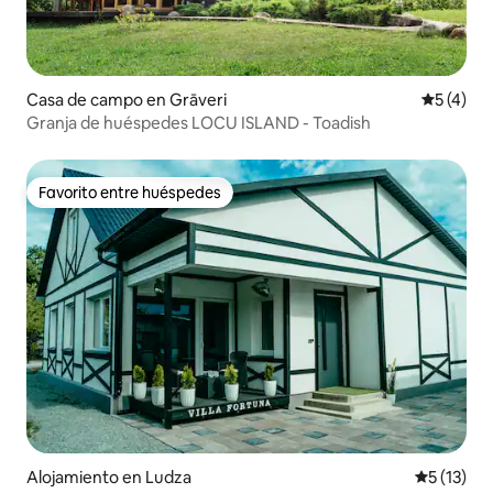
Casa de campo en Grāveri
Calificac
5 (4)
Granja de huéspedes LOCU ISLAND - Toadish
Favorito entre huéspedes
Favorito entre huéspedes
Alojamiento en Ludza
Calificaci
5 (13)