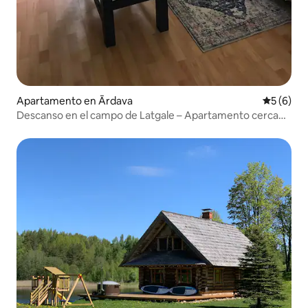
Apartamento en Ārdava
Calificac
5 (6)
Descanso en el campo de Latgale – Apartamento cerca
de Aglona