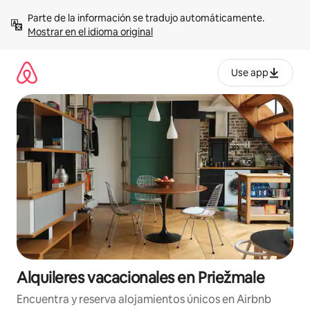
Omite
Parte de la información se tradujo automáticamente. 
el
Mostrar en el idioma original
contenido
Use app
Alquileres vacacionales en Priežmale
Encuentra y reserva alojamientos únicos en Airbnb