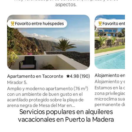
aspectos.
Favorito entre huéspedes
Favorito entre
Favorito entre huéspedes preferido
Favorito entre hu
Alojamiento en El 
Apartamento en Tacoronte
Calificación promedio: 4.98 de 5
4.98 (190)
Alojamiento y escapada. Eterna
Mirador 5.
primavera. Teneri
Estamos en la cara norte de Tenerif
Amplio y moderno apartamento (76 m²)
zona privilegiada y verde con un
con un ambiente de buen gusto en el
microclima suave 
acantilado protegido sobre la playa de
permanente durant
arena negra de Mesa del Mar en
invadida por el turismo. De 
Servicios populares en alquileres
Tacoronte. Grandes ventanas con
agrícola de platan
increíbles vistas del Teide y el Atlántico.
vacacionales en Puerto la Madera
En la Hacienda en 
Esta es una zona verde en el norte de
tierra, alquilamos 
Tenerife, lejos del turismo de masas,