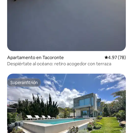
Apartamento en Tacoronte
Calificación p
4.97 (78)
Despiértate al océano: retiro acogedor con terraza
Superanfitrión
Superanfitrión