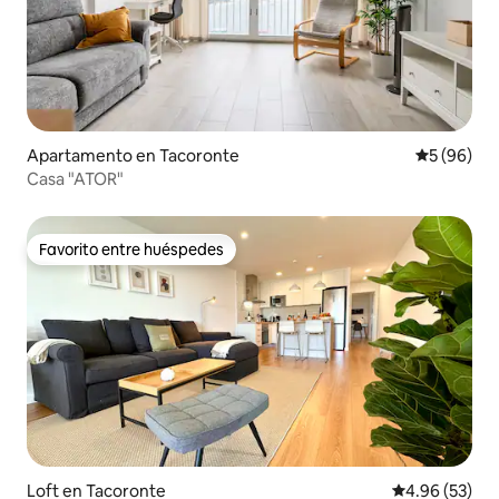
Apartamento en Tacoronte
Calificaci
5 (96)
Casa "ATOR"
Favorito entre huéspedes
Favorito entre huéspedes
Loft en Tacoronte
Calificación p
4.96 (53)