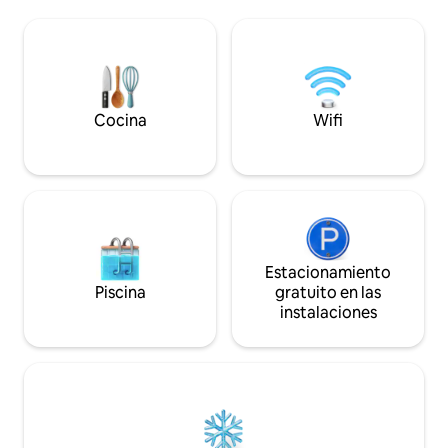
completamente res
pero bien ubicada para acceder a los
mar, entrada inde
centros urbanos y a las zonas de
sol unicas y la vista del volcan Teide
senderismo. El apartamento es perfecto
acompañando tus d
para cualquier persona que le guste
una pequeña calle s
disfrutar de las atracciones de la zona o
simplemente le guste alojarse en un
espacio inspirador para el trabajo
Cocina
Wifi
creativo, la lectura, etc. 38757AAV48
Estacionamiento
Piscina
gratuito en las
instalaciones