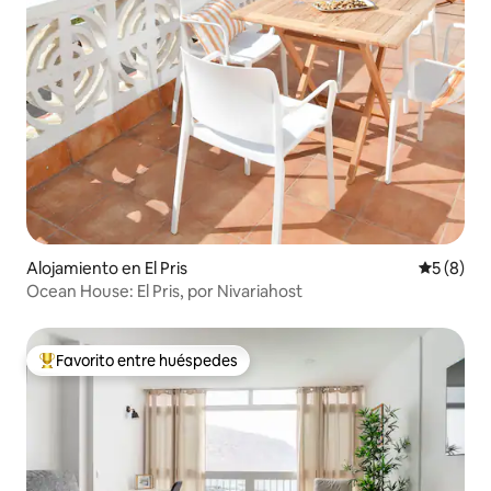
Alojamiento en El Pris
Calificac
5 (8)
Ocean House: El Pris, por Nivariahost
Favorito entre huéspedes
Favorito entre huéspedes preferido