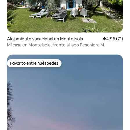
Alojamiento vacacional en Monte isola
Calificación 
4.96 (71)
Mi casa en Monteisola, frente al lago Peschiera M.
Favorito entre huéspedes
Favorito entre huéspedes