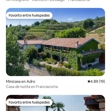
Favorito entre huéspedes
Favorito entre huéspedes
Minicasa en Adro
Calificación 
4.89 (19)
Casa de Isotta en Franciacorta
Favorito entre huéspedes
Favorito entre huéspedes