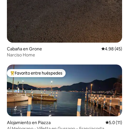
Cabaña en Grone
Calificación 
4.98 (45)
Narciso Home
Favorito entre huéspedes
Favorito entre huéspedes preferido
Alojamiento en Piazza
Calificación
5.0 (11)
Al Melograno - Villetta en Gussago – Franciacorta