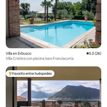
Villa en Erbusco
Calificación
5.0 (26)
Villa Cristina con piscina Iseo Franciacorta
Favorito entre huéspedes
Favorito entre huéspedes preferido