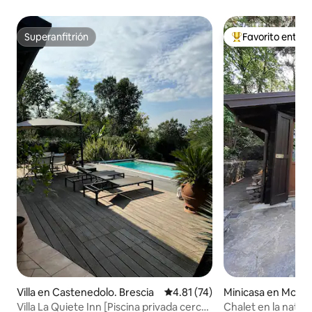
Superanfitrión
Favorito entre
Superanfitrión
Favorito entre hu
Villa en Castenedolo. Brescia
Calificación promedio: 4.81 de 
4.81 (74)
Minicasa en Monas
Castello
Villa La Quiete Inn [Piscina privada cerca
Chalet en la natur