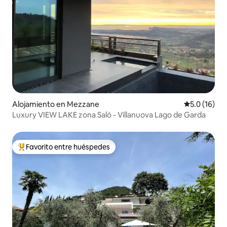
Alojamiento en Mezzane
Calificación
5.0 (16)
Luxury VIEW LAKE zona Salò - Villanuova Lago de Garda
Favorito entre huéspedes
Favorito entre huéspedes preferido