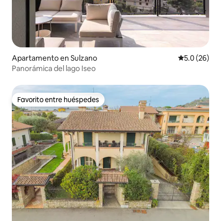
Apartamento en Sulzano
Calificación
5.0 (26)
Panorámica del lago Iseo
Favorito entre huéspedes
Favorito entre huéspedes