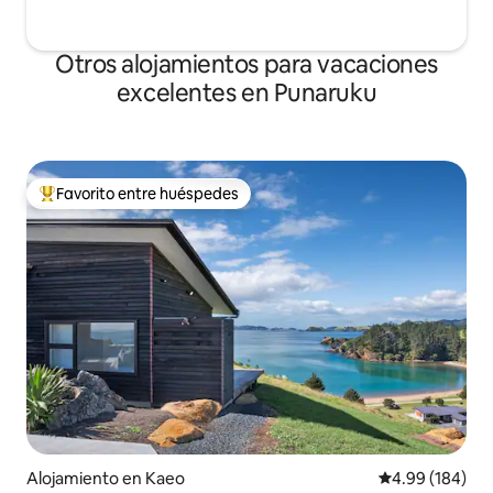
Otros alojamientos para vacaciones
excelentes en Punaruku
Favorito entre huéspedes
Favorito entre huéspedes preferido
Alojamiento en Kaeo
Calificación pr
4.99 (184)