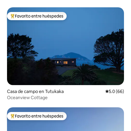
Favorito entre huéspedes
Favorito entre huéspedes preferido
Casa de campo en Tutukaka
Calificación
5.0 (66)
Oceanview Cottage
Favorito entre huéspedes
Favorito entre huéspedes preferido