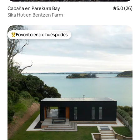
Cabaña en Parekura Bay
Calificación
5.0 (26)
Sika Hut en Bentzen Farm
Favorito entre huéspedes
Favorito entre huéspedes preferido