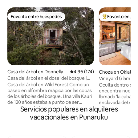
Favorito entre huéspedes
Favorito entre
Favorito entre huéspedes
Favorito entre hu
Casa del árbol en Donnellys
Calificación promedio: 4.96 de 5
4.96 (174)
Choza en Okiato
Crossing
Casa del árbol en el dosel del bosque |
Vineyard Glamping
Kauri recuperado
Shack
Casa del árbol en Wild Forest Como un
Oculta dentro de l
paseo en alfombra mágica por las copas
encuentra nuestr
de los árboles del bosque. Una villa Kauri
llamada 'la cabaña
de 120 años estaba a punto de ser
enclavada detrás 
Servicios populares en alquileres
demolida. Rescatamos las puertas
enredaderas syrah. La ubicación est
francesas, el revestimiento, los tablones,
10 minutos del muni
vacacionales en Punaruku
las ventanas, el piso y los accesorios de la
Bahía de las Islas. Tendrás un viñedo,
ducha, y luego los usamos para construir
puerta de la bodeg
la casa del árbol Wild Forest. Un espacio
de la cabaña. Escápate de tus
enclavado en la ladera del bosque, de
preocupaciones y 