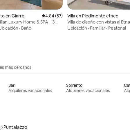
to en Giarre
Calificación promedio: 4.84 de 5, 57 reseñas
4.84 (57)
Villa en Piedimonte etneo
lian Luxury Home & SPA _ 3
Villa de diseño con vistas al Etna
 4.96 de 5, 73 reseñas
nes-centro
Taormina
Ubicación
·
Baño
Ubicación
·
Familiar
·
Peatonal
erés más cercanos
Bari
Sorrento
Ca
Alquileres vacacionales
Alquileres vacacionales
Alq
a
Puntalazzo