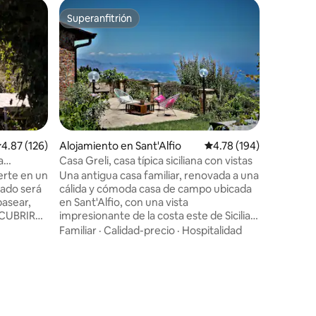
Villa en S
Superanfitrión
Favorit
Superanfitrión
Favorit
Espectacu
viñedo y
Seductora
para viaj
la natural
construid
ofrecer e
Calidad-
estancia 
relajación. Tiene vistas al mar y al 
está rod
alificación promedio: 4.87 de 5, 126 reseñas
4.87 (126)
Alojamiento en Sant'Alfio
Calificación promedio: 
4.78 (194)
con árbol
a
Casa Greli, casa típica siciliana con vistas
zonas de 
erte en un
Una antigua casa familiar, renovada a una
Etna. Cuenta con una piscina con unas
tado será
cálida y cómoda casa de campo ubicada
vistas impr
pasear,
en Sant'Alfio, con una vista
aparcamie
ESCUBRIR
impresionante de la costa este de Sicilia,
 propia
desde Taormina hasta Siracusa, la
Familiar
·
Calidad-precio
·
Hospitalidad
CIÓN DE
majestuosa presencia del volcán Etna y la
sa,
exuberante vegetación mediterránea
ades,
con sus arboledas de cítricos y viñedos.
ena bajo
Lugar ideal para aquellos que aman la
 noche, o
buena comida, visitar, practicar deportes
mprano
y disfrutar del sol, el mar y las montañas .