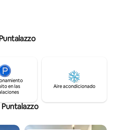
izonte. La
A medio camino tanto del mar como del
ciones o
volcán. Desde el aeropuerto de Catania,
S o
comunícanos en auto.
 Puntalazzo
ionamiento
ito en las
Aire acondicionado
alaciones
 Puntalazzo