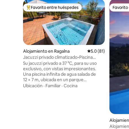
Favorito entre huéspedes
Favorito
Favorito entre huéspedes preferido
Favorito
Alojamiento en Ragalna
Calificación promedio
5.0 (81)
Jacuzzi privado climatizado•Piscina
infinita•Rahal Luxury
Su jacuzzi privado a 37 °C, para su uso
exclusivo, con vistas impresionantes.
Una piscina infinita de agua salada de
12 × 7 m, ubicada en un parque
mediterráneo de 4000 m², con una zona
Ubicación
·
Familiar
·
Cocina
poco profunda y vistas al mar
(compartida con solo otra residencia). Un
galardonado refugio arquitectónico a los
pies del monte Etna. Las vistas al mar, la
chimenea exterior y la chimenea interior
crean un ambiente íntimo en todas las
Alojamien
estaciones. Diseño icónico, interiores
nea
Alojamien
refinados y servicios de alta gama para