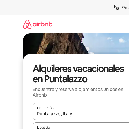
Omite
Part
el
contenido
Alquileres vacacionales
en Puntalazzo
Encuentra y reserva alojamientos únicos en
Airbnb
Ubicación
Cuando los resultados estén disponibles, navega co
Llegada