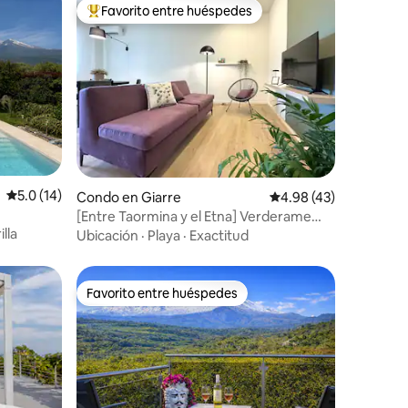
Favorito entre huéspedes
Favorito entre huéspedes preferido
Calificación promedio: 5.0 de 5, 14 reseñas
5.0 (14)
Condo en Giarre
Calificación promedio:
4.98 (43)
[Entre Taormina y el Etna] Verderame
illa
Apartment-Verde
Ubicación
·
Playa
·
Exactitud
Favorito entre huéspedes
rido
Favorito entre huéspedes