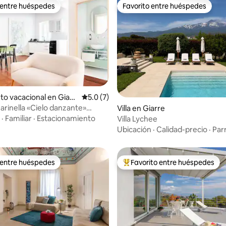
 entre huéspedes
Favorito entre huéspedes
 entre huéspedes
Favorito entre huéspedes
 4.81 de 5, 21 reseñas
to vacacional en Giarr
Calificación promedio: 5.0 de 5, 7 reseñas
5.0 (7)
arinella «Cielo danzante»
Villa en Giarre
y Etna
·
Familiar
·
Estacionamiento
Villa Lychee
Ubicación
·
Calidad-precio
·
Parr
 entre huéspedes
Favorito entre huéspedes
 entre huéspedes
Favorito entre huéspedes prefe