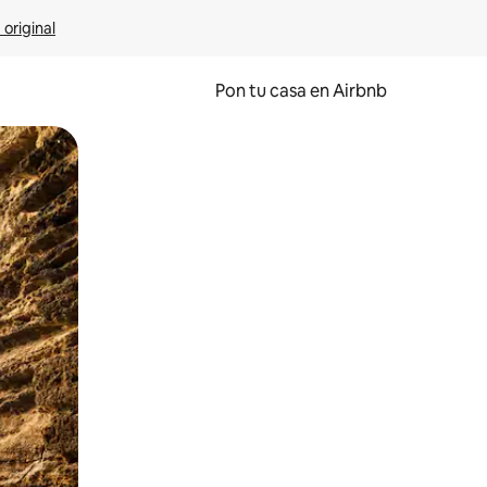
 original
Pon tu casa en Airbnb
o o desliza el dedo.