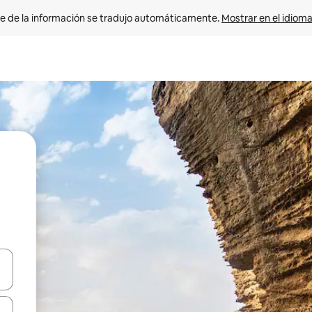
e de la información se tradujo automáticamente. 
Mostrar en el idioma
n las teclas de flecha hacia arriba y hacia abajo o explora con el tact