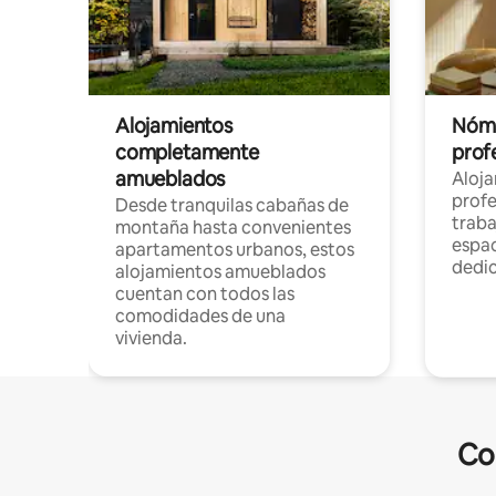
Alojamientos
Nóma
completamente
profe
amueblados
Aloj
profe
Desde tranquilas cabañas de
traba
montaña hasta convenientes
espac
apartamentos urbanos, estos
dedi
alojamientos amueblados
cuentan con todos las
comodidades de una
vivienda.
Co