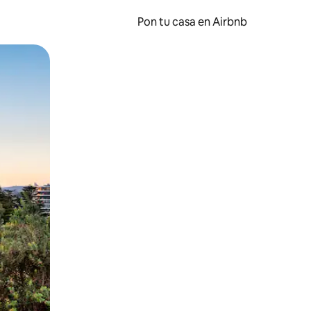
Pon tu casa en Airbnb
o o desliza el dedo.