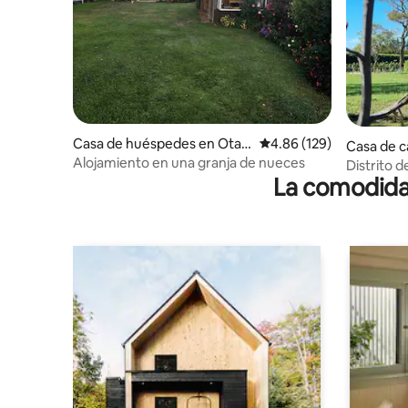
Casa de huéspedes en Otaki
Calificación promedio: 
4.86 (129)
Casa de 
ri
Alojamiento en una granja de nueces
Distrito 
La comodidad
de un dor