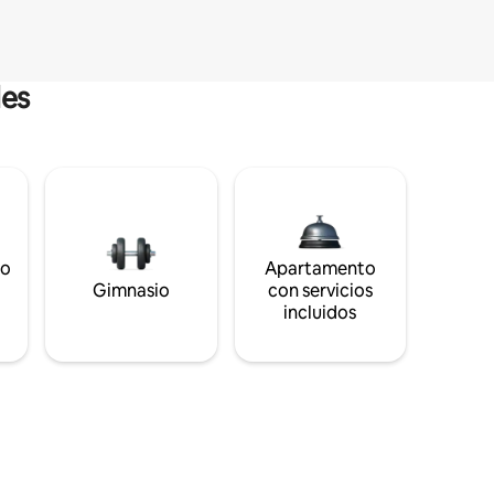
les
to
Apartamento
s
Gimnasio
con servicios
incluidos