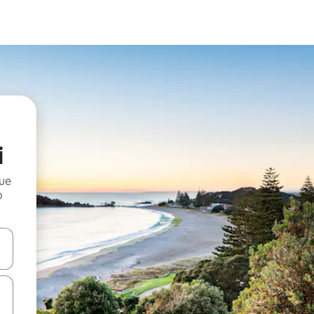
i
que
o
n las teclas de flecha hacia arriba y hacia abajo o explora con el tact