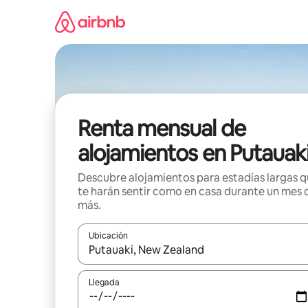
Omite
el
contenido
Renta mensual de
alojamientos en Putauak
Descubre alojamientos para estadías largas 
te harán sentir como en casa durante un mes 
más.
Ubicación
Cuando los resultados estén disponibles, navega co
Llegada