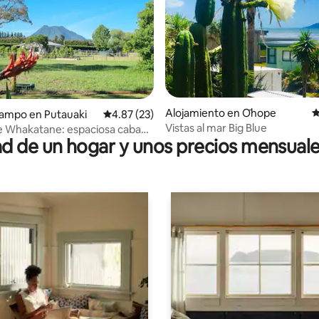
4.86 de 5, 129 reseñas
Alojamiento en Ōhope
C
campo en Putauaki
Calificación promedio: 4.87 de 5, 23 reseñas
4.87 (23)
Vistas al mar Big Blue
de Whakatane: espaciosa cabaña
 de un hogar y unos precios mensuale
mitorio