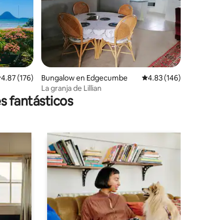
alificación promedio: 4.87 de 5, 176 reseñas
4.87 (176)
Bungalow en Edgecumbe
Calificación promedio: 
4.83 (146)
La granja de Lillian
s fantásticos