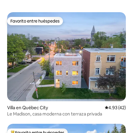
Favorito entre huéspedes
Favorito entre huéspedes
Villa en Québec City
Calificación 
4.93 (42)
Le Madison, casa moderna con terraza privada
Favorito entre huéspedes