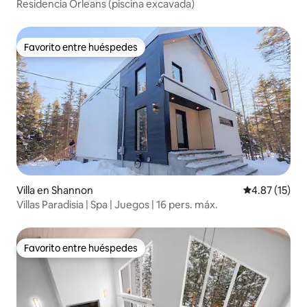
Residencia Orleans (piscina excavada)
Favorito entre huéspedes
Favorito entre huéspedes
Villa en Shannon
Calificación 
4.87 (15)
Villas Paradisia | Spa | Juegos | 16 pers. máx.
Favorito entre huéspedes
Favorito entre huéspedes