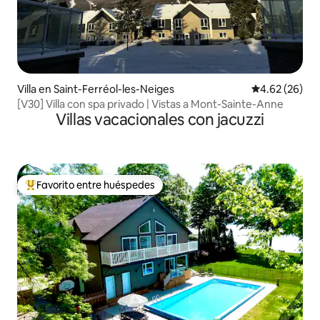
Villa en Saint-Ferréol-les-Neiges
Calificación p
4.62 (26)
[V30] Villa con spa privado | Vistas a Mont-Sainte-Anne
Villas vacacionales con jacuzzi
Favorito entre huéspedes
Favorito entre huéspedes preferido