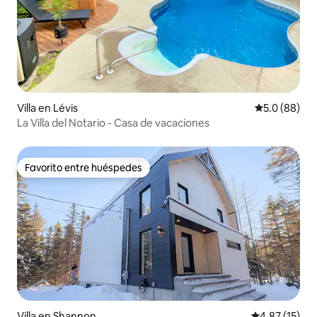
Villa en Lévis
Calificación
5.0 (88)
La Villa del Notario - Casa de vacaciones
Favorito entre huéspedes
Favorito entre huéspedes
Villa en Shannon
Calificación 
4.87 (15)