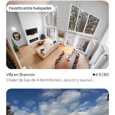
Favorito entre huéspedes
Favorito entre huéspedes
Villa en Shannon
Calificación
4.9 (30)
Chalet de lujo de 4 dormitorios | Jacuzzi y sauna |
Capacidad para 12 personas