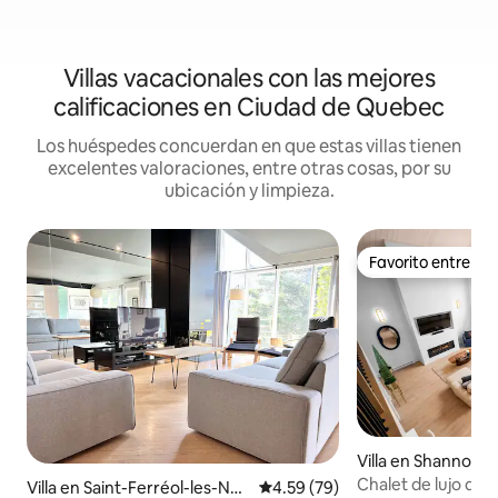
Villas vacacionales con las mejores
calificaciones en Ciudad de Quebec
Los huéspedes concuerdan en que estas villas tienen
excelentes valoraciones, entre otras cosas, por su
ubicación y limpieza.
Favorito entre h
Favorito entre h
Villa en Shannon
Chalet de lujo de 4
Villa en Saint-Ferréol-les-Nei
Calificación promedio: 4.59 de 
4.59 (79)