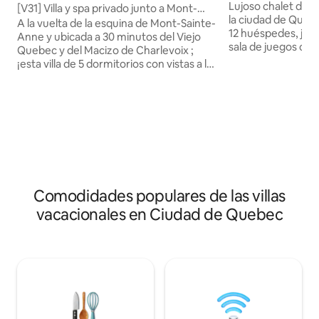
y sauna | Capacida
Lujoso chalet de 4
ges
[V31] Villa y spa privado junto a Mont-
la ciudad de Queb
Sainte-Anne
A la vuelta de la esquina de Mont-Sainte-
12 huéspedes, jacu
Anne y ubicada a 30 minutos del Viejo
sala de juegos con 
Quebec y del Macizo de Charlevoix ;
juegos de arcade.
¡esta villa de 5 dormitorios con vistas a la
aire acondicionado
montaña es ideal para reuniones
chimenea interior 
familiares/de amigos! Acceso directo a la
completas crean e
bicicleta de montaña de Mont-Sainte-
Terreno privado co
Anne, senderismo, esquí alpino y acceso
para grupos y fami
a senderos de fondo. Spa privado,
minutos del Aero
chimenea, cocina, aire acondicionado,
la ciudad de Queb
acceso a nuestra piscina cubierta. Trae a
de aventuras, res
tu perro de vacaciones también. ($) (Se
atracciones de te
aplican tarifas adicionales, consulta las
Comodidades populares de las villas
mismo tu escapad
reglas de la casa) ¡Agrega noches y
vacacionales en Ciudad de Quebec
ahorra aún más!