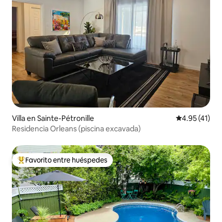
Villa en Sainte-Pétronille
Calificación 
4.95 (41)
Residencia Orleans (piscina excavada)
Favorito entre huéspedes
Favorito entre huéspedes preferido