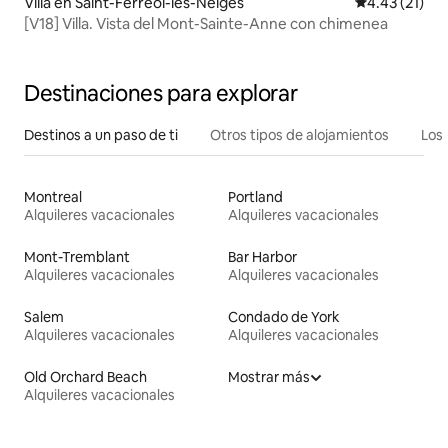
Villa en Saint-Ferréol-les-Neiges
Calificación 
4.43 (21)
[V18] Villa. Vista del Mont-Sainte-Anne con chimenea
Destinaciones para explorar
Destinos a un paso de ti
Otros tipos de alojamientos
Los 
Montreal
Portland
Alquileres vacacionales
Alquileres vacacionales
Mont-Tremblant
Bar Harbor
Alquileres vacacionales
Alquileres vacacionales
Salem
Condado de York
Alquileres vacacionales
Alquileres vacacionales
Old Orchard Beach
Mostrar más
Alquileres vacacionales