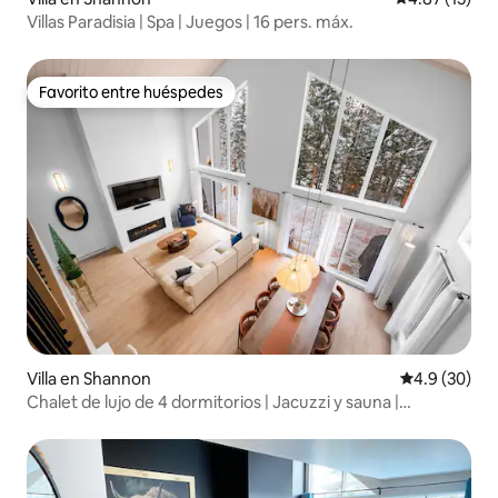
Villas Paradisia | Spa | Juegos | 16 pers. máx.
Favorito entre huéspedes
Favorito entre huéspedes
Villa en Shannon
Calificación
4.9 (30)
Chalet de lujo de 4 dormitorios | Jacuzzi y sauna |
Capacidad para 12 personas