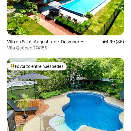
Villa en Saint-Augustin-de-Desmaures
Calificación p
4.99 (86)
Villa Québec 274186
Favorito entre huéspedes
Favorito entre huéspedes preferido