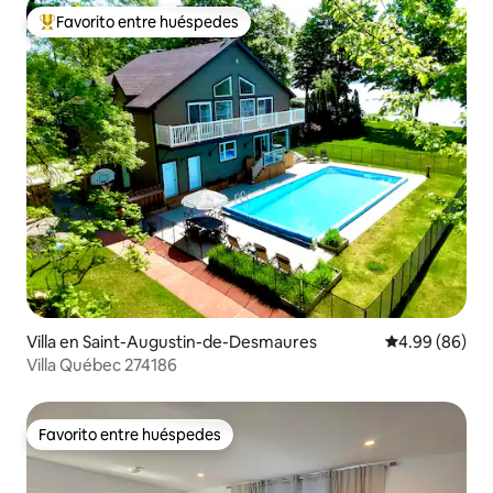
Favorito entre huéspedes
Favorito entre huéspedes preferido
Villa en Saint-Augustin-de-Desmaures
Calificación p
4.99 (86)
Villa Québec 274186
Favorito entre huéspedes
Favorito entre huéspedes