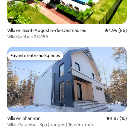
Villa en Saint-Augustin-de-Desmaures
Calificación p
4.99 (86)
Villa Québec 274186
Favorito entre huéspedes
Favorito entre huéspedes
Villa en Shannon
Calificación 
4.87 (15)
Villas Paradisia | Spa | Juegos | 16 pers. máx.